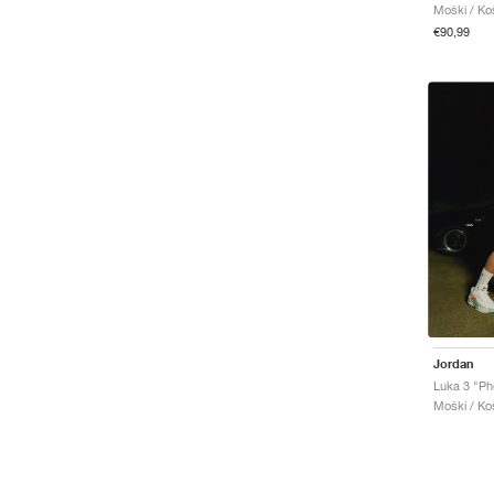
Moški / Koš
€90,99
Jordan
Luka 3 "Pho
Moški / Koš