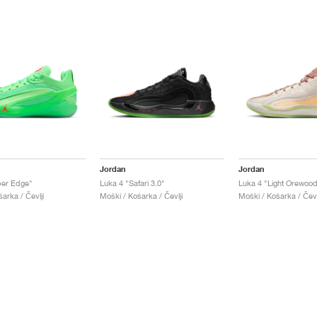
Jordan
Jordan
per Edge"
Luka 4 "Safari 3.0"
arka / Čevlji
Moški / Košarka / Čevlji
Moški / Košarka / Čevl