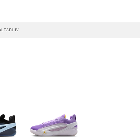
OLF
ARHIV