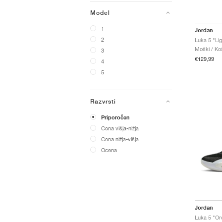
Model
1
Jordan
2
Luka 5 "Li
Moški / Koš
3
€129,99
4
5
Razvrsti
Priporočen
Cena višja-nižja
Cena nižja-višja
Ocena
Jordan
Luka 5 "Or