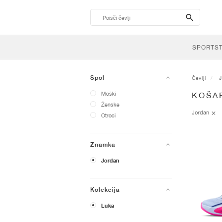
search-
btn
SPORTS
Spol
Čevlji
Moški
KOŠA
Ženske
Jordan
Otroci
Znamka
Jordan
Kolekcija
Luka