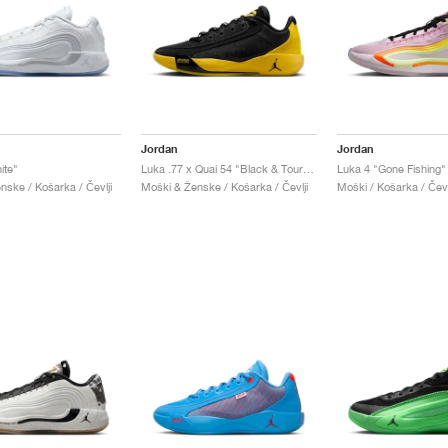
Jordan
Jordan
ite"
Luka .77 x Quai 54 "Black & Tour Yellow"
Luka 4 "Gone Fishing"
nske / Košarka / Čevlji
Moški & Ženske / Košarka / Čevlji
Moški / Košarka / Čevl