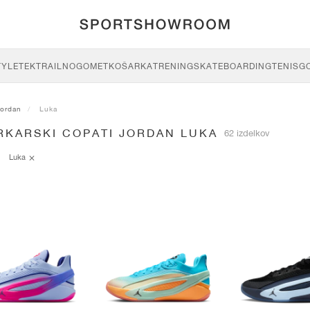
TYLE
TEK
TRAIL
NOGOMET
KOŠARKA
TRENING
SKATEBOARDING
TENIS
G
Jordan
Luka
RKARSKI COPATI JORDAN LUKA
62 izdelkov
Luka