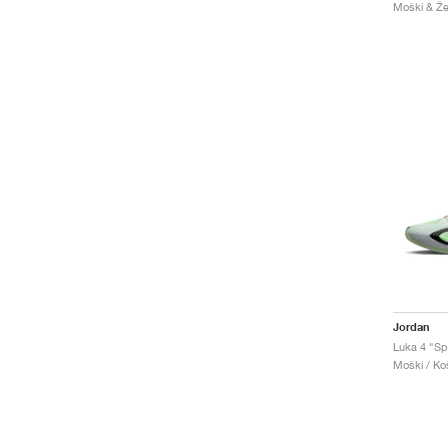
Moški & Že
Jordan
Luka 4 "Sp
Moški / Koš