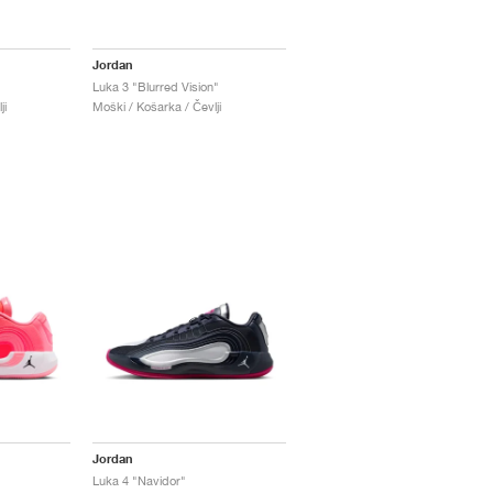
Jordan
Luka 3 "Blurred Vision"
ji
Moški / Košarka / Čevlji
Jordan
Luka 4 "Navidor"