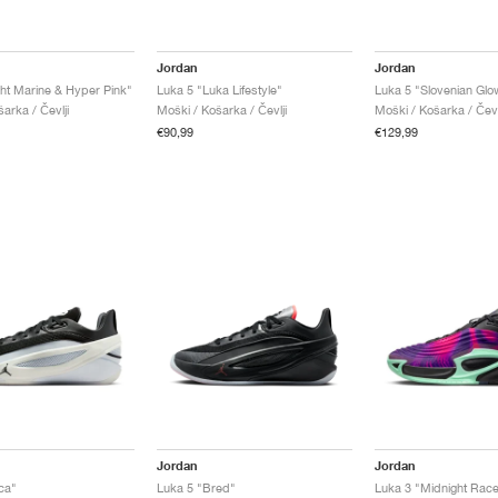
Jordan
Jordan
ght Marine & Hyper Pink"
Luka 5 "Luka Lifestyle"
Luka 5 "Slovenian Glo
arka / Čevlji
Moški / Košarka / Čevlji
Moški / Košarka / Čevl
€90,99
€129,99
Jordan
Jordan
ca"
Luka 5 "Bred"
Luka 3 "Midnight Race