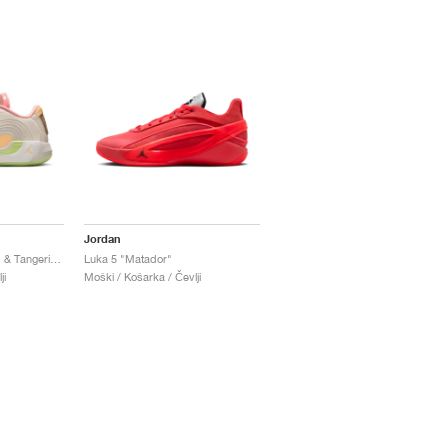
Jordan
Luka 4 "Light Orewood & Tangerine"
Luka 5 "Matador"
ji
Moški / Košarka / Čevlji