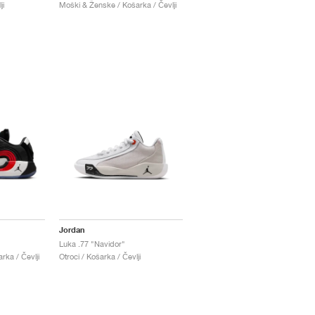
ji
Moški & Ženske / Košarka / Čevlji
Jordan
Luka .77 "Navidor"
ka / Čevlji
Otroci / Košarka / Čevlji