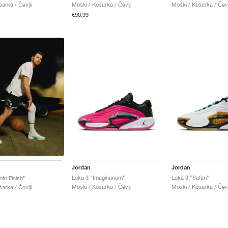
arka / Čevlji
Moški / Košarka / Čevlji
Moški / Košarka / Čevl
€90,99
Jordan
Jordan
Luka 3 "Imaginarium"
Luka 3 "Safari"
to Finish"
Moški / Košarka / Čevlji
Moški / Košarka / Čevl
arka / Čevlji