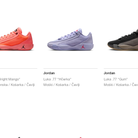
Jordan
Jordan
Bright Mango"
Luka .77 "Hčerka"
Luka .77 "Gum"
nske / Košarka / Čevlji
Moški / Košarka / Čevlji
Moški / Košarka / Čevl