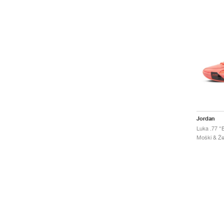
Jordan
Luka .77 "
Moški & Že