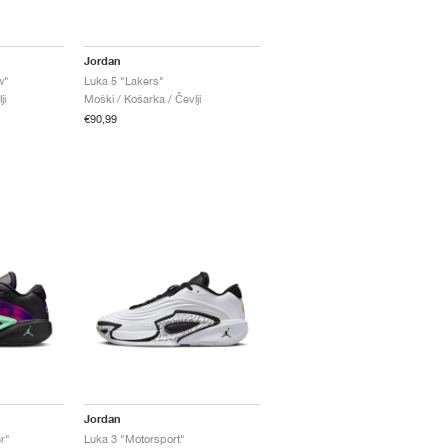
Jordan
w"
Luka 5 "Lakers"
ji
Moški / Košarka / Čevlji
€90,99
Jordan
r"
Luka 3 "Motorsport"