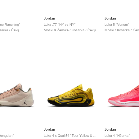
Jordan
Jordan
ne Ranching"
Luka .77 "NY vs NY"
Luka 5 "Venom"
arka / Čevlji
Moški & Ženske / Košarka / Čevlji
Moški / Košarka / Čevl
Jordan
Jordan
"Dongdan"
Luka 4 x Quai 54 "Tour Yellow & Black"
Luka 4 "Hčerka"