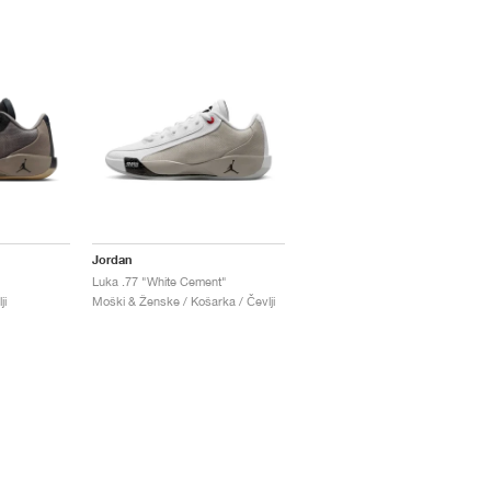
Jordan
Luka .77 "White Cement"
ji
Moški & Ženske / Košarka / Čevlji