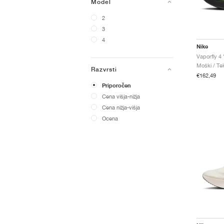
Model
2
3
4
Nike
Vaporfly 4
Moški / Tek
Razvrsti
€162,49
Priporočen
Cena višja-nižja
Cena nižja-višja
Ocena