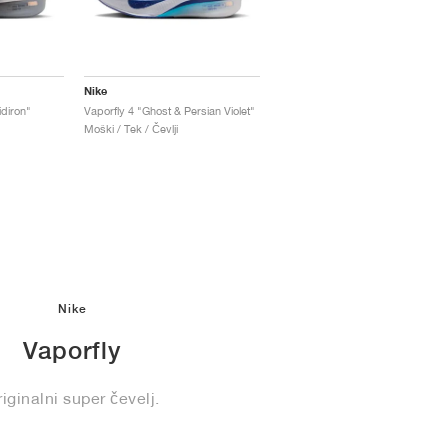
Nike
idiron"
Vaporfly 4 "Ghost & Persian Violet"
Moški / Tek / Čevlji
Nike
Vaporfly
iginalni super čevelj.