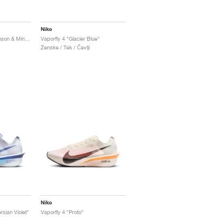
Nike
Vaporfly 4 "Bright Crimson & Mint Foam"
Vaporfly 4 "Glacier Blue"
Ženske / Tek / Čevlji
Nike
rsian Violet"
Vaporfly 4 "Proto"