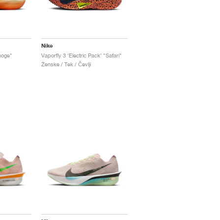
Nike
hoge"
Vaporfly 3 ‘Electric Pack’ "Safari"
Ženske / Tek / Čevlji