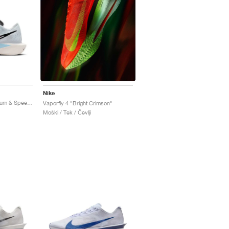
Nike
Vaporfly 3 "Pure Platinum & Speed Red"
Vaporfly 4 "Bright Crimson"
Moški / Tek / Čevlji