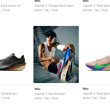
Nike
Nike
"Sail & Guava Ice"
Vaporfly 4 "Orange Peel & Team Royal"
Vaporfly 4 "Eliud Kipc
 / Čevlji
Moški / Tek / Čevlji
Ženske / Tek / Čevlji
Nike
Nike
 "Velvet Brown"
Vaporfly 4 "Eliud Kipc
Vaporfly 4 "Pre Montreal"
 / Čevlji
Moški / Tek / Čevlji
Moški / Tek / Čevlji