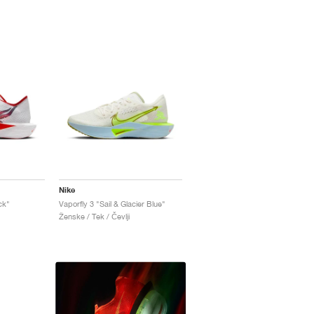
Nike
ck"
Vaporfly 3 "Sail & Glacier Blue"
Ženske / Tek / Čevlji