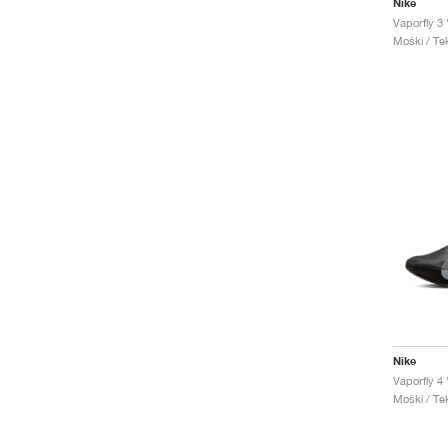
Nike
Vaporfly 3 
Moški / Tek
Nike
Vaporfly 4
Moški / Tek