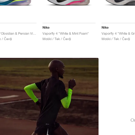
Nike
Nike
Vaporfly 4 "Obsidian & Persian Violet"
Vaporfly 4 "White & Mint Foam"
Vaporfly 4 "White & Gr
 / Čevlji
Moški / Tek / Čevlji
Moški / Tek / Čevlji
Or