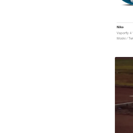
Nike
Moški / Tek