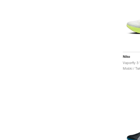
Nike
Vaporfly 3
Moški / Tek