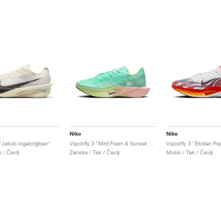
Nike
Nike
 "Jakob Ingebrigtsen"
Vaporfly 3 "Mint Foam & Sunset Tint"
Vaporfly 3 "Ekiden Pa
 / Čevlji
Ženske / Tek / Čevlji
Moški / Tek / Čevlji