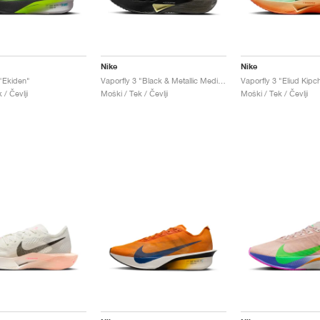
Nike
Nike
 "Ekiden"
Vaporfly 3 "Black & Metallic Medium Ash"
Vaporfly 3 "Eliud Kipc
 / Čevlji
Moški / Tek / Čevlji
Moški / Tek / Čevlji