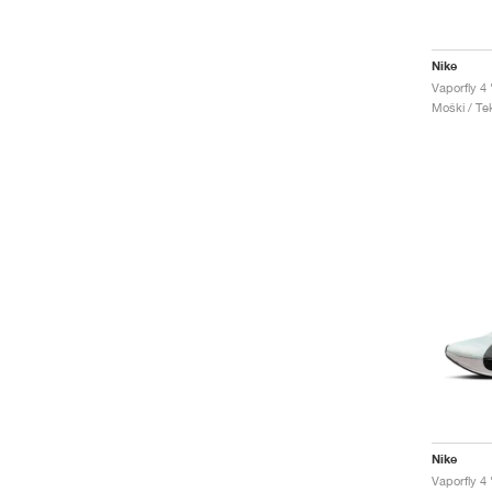
Nike
Vaporfly 4 
Moški / Tek
Nike
Vaporfly 4