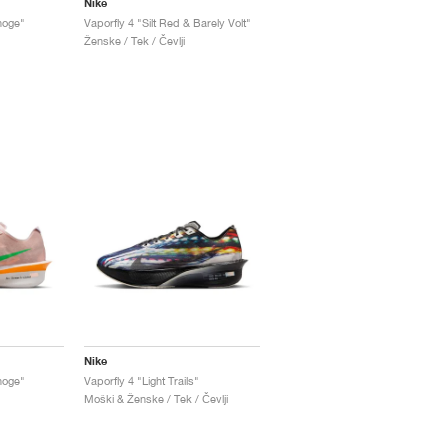
Nike
hoge"
Vaporfly 4 "Silt Red & Barely Volt"
Ženske / Tek / Čevlji
Nike
hoge"
Vaporfly 4 "Light Trails"
Moški & Ženske / Tek / Čevlji