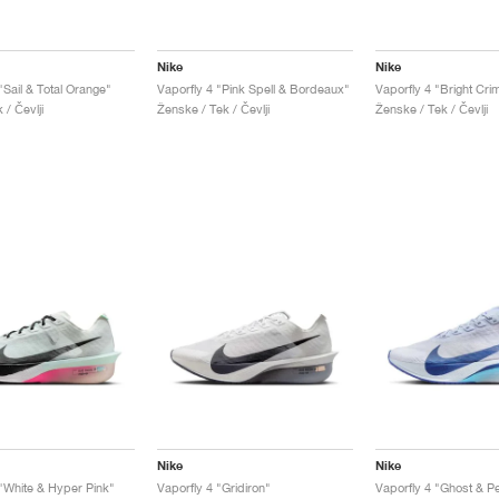
Nike
Nike
"Sail & Total Orange"
Vaporfly 4 "Pink Spell & Bordeaux"
 / Čevlji
Ženske / Tek / Čevlji
Ženske / Tek / Čevlji
Nike
Nike
 "White & Hyper Pink"
Vaporfly 4 "Gridiron"
Vaporfly 4 "Ghost & Pe