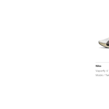
Nike
Vaporfly 4
Moški / Tek