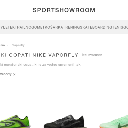
TYLE
TEK
TRAIL
NOGOMET
KOŠARKA
TRENING
SKATEBOARDING
TENIS
G
ike
Vaporfly
KI COPATI NIKE VAPORFLY
125 izdelkov
i maratonski copat, ki je za vedno spremenil tek.
Vaporfly