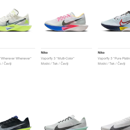
Nike
Nike
 "Wherever Whenever"
Vaporfly 3 "Multi-Color"
 / Čevlji
Moški / Tek / Čevlji
Moški / Tek / Čevlji