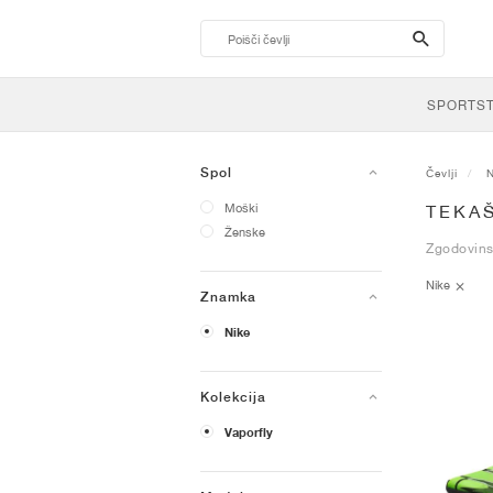
search-
btn
SPORTS
Spol
Čevlji
N
Moški
TEKAŠ
Ženske
Zgodovinsk
Nike
Znamka
Nike
Kolekcija
Vaporfly