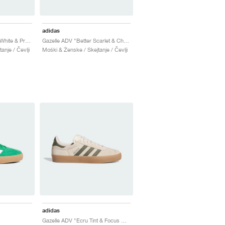
adidas
Gazelle ADV "Wonder White & Preloved Blue"
Gazelle ADV "Better Scarlet & Chalk White"
anje / Čevlji
Moški & Ženske / Skejtanje / Čevlji
adidas
Gazelle ADV "Ecru Tint & Focus Olive"