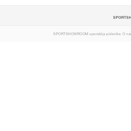
SPORTS
O nas
SPORTSHOWROOM uporablja piškotke. O na
Kontakt
Sitemap