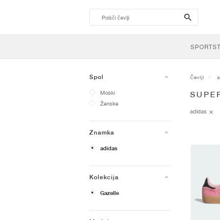
search-
btn
SPORTS
Spol
Čevlji
a
Moški
SUPE
Ženske
adidas
Znamka
adidas
Kolekcija
Gazelle