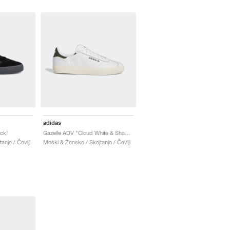
adidas
ack"
Gazelle ADV "Cloud White & Shadow Olive"
anje / Čevlji
Moški & Ženske / Skejtanje / Čevlji