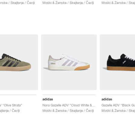
ske / Skejtanje / Čevlji
Moški & Ženske / Skejtanje / Čevlji
Moški & Ženske / Skejt
adidas
adidas
 "Olive Strata"
Nora Gazelle ADV "Cloud White & Soft Vision"
Gazelle ADV "Black G
jtanje / Čevlji
Moški & Ženske / Skejtanje / Čevlji
Moški & Ženske / Skejt