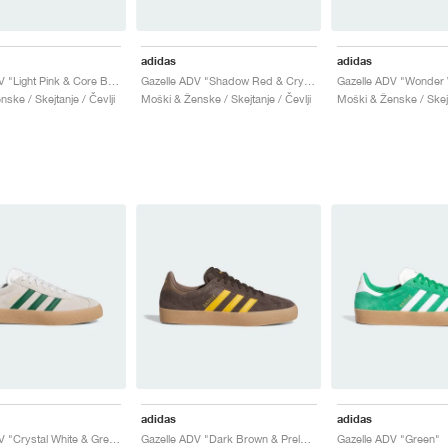
adidas
adidas
Gazelle ADV "Light Pink & Core Black"
Gazelle ADV "Shadow Red & Crystal White"
ske / Skejtanje / Čevlji
Moški & Ženske / Skejtanje / Čevlji
Moški & Ženske / Skejt
adidas
adidas
Gazelle ADV "Crystal White & Green"
Gazelle ADV "Dark Brown & Preloved Yellow"
Gazelle ADV "Green"