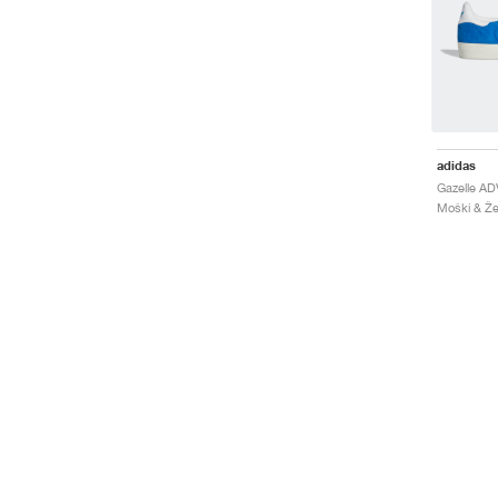
adidas
Gazelle AD
Moški & Žen