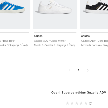
adidas
adidas
V "Blue Bird"
Gazelle ADV "Cloud White"
ske / Skejtanje / Čevlji
Moški & Ženske / Skejtanje / Čevlji
Moški & Ženske / Skejt
1
Oceni Superge adidas Gazelle ADV
(0)