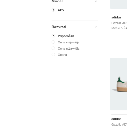
Model
ADV
adidas
Razvrsti
Moški & Žen
Priporočen
Cena višja-nižja
Cena nižja-višja
Ocena
adidas