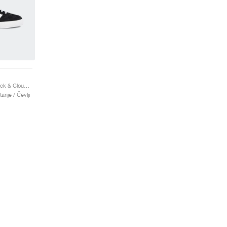
Gazelle ADV "Core Black & Cloud White"
anje / Čevlji