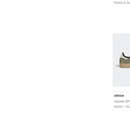
Moški & Žen
adidas
Gazelle ADV
Moški / Ske