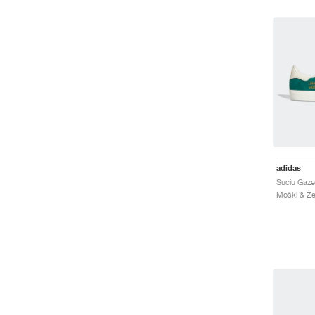
adidas
Moški & Žen