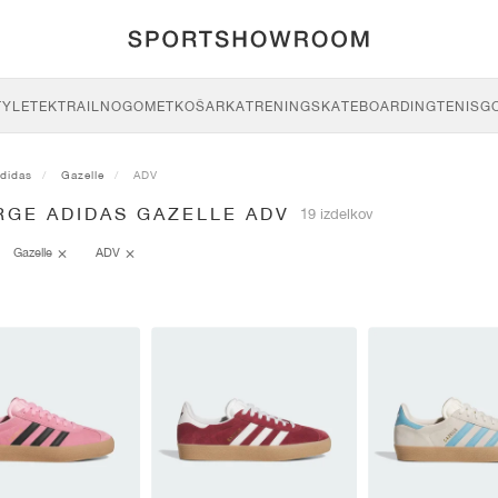
TYLE
TEK
TRAIL
NOGOMET
KOŠARKA
TRENING
SKATEBOARDING
TENIS
G
didas
Gazelle
ADV
RGE ADIDAS GAZELLE ADV
19 izdelkov
Gazelle
ADV