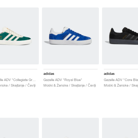
adidas
adidas
Suciu Gazelle ADV "Collegiate Green"
Gazelle ADV "Royal Blue"
Gazelle ADV "Core Bl
ske / Skejtanje / Čevlji
Moški & Ženske / Skejtanje / Čevlji
Moški & Ženske / Skejt