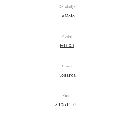
Kolekcija
LaMelo
Model
MB.03
Šport
Košarka
Koda
310511-01