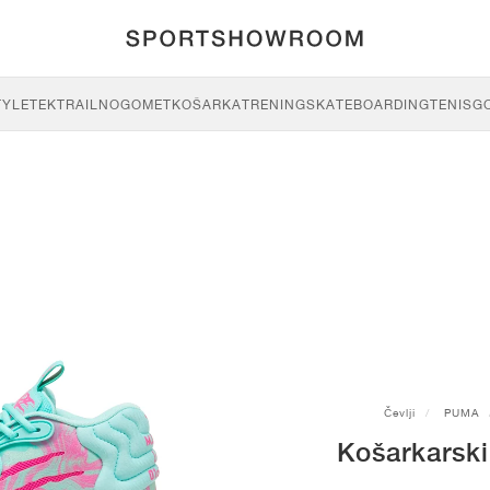
TYLE
TEK
TRAIL
NOGOMET
KOŠARKA
TRENING
SKATEBOARDING
TENIS
G
Čevlji
PUMA
Košarkarsk