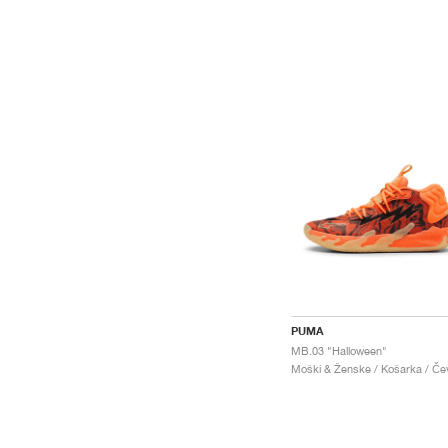
PUMA
MB.03 "Halloween"
Moški & Ženske / Košarka / Čevl