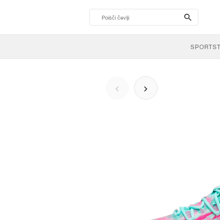
search-
btn
SPORTS