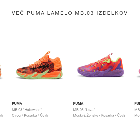
VEČ PUMA LAMELO MB.03 IZDELKOV
PUMA
PUMA
PU
MB.03 "Halloween"
MB.03 "Lava"
ji
Otroci / Košarka / Čevlji
Moški & Ženske / Košarka / Čevlji
Moš