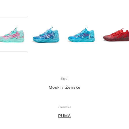
Spol
Moški / Ženske
Znamka
PUMA