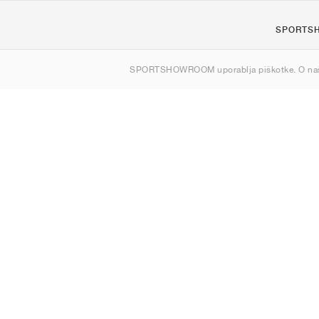
SPORTS
O nas
SPORTSHOWROOM uporablja piškotke. O na
Kontakt
Sitemap