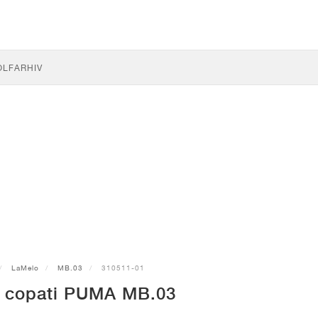
OLF
ARHIV
LaMelo
MB.03
310511-01
i copati PUMA MB.03