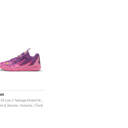
MA
MB.03 Low x Teenage Mutant Ninja Turtles "Krang"
ki & Ženske / Košarka / Čevlji