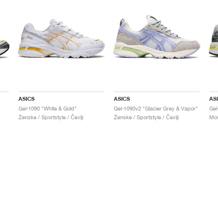
ASICS
ASICS
AS
Gel-1090 "White & Gold"
Gel-1090v2 "Glacier Grey & Vapor"
Gel
Ženske / Sportstyle / Čevlji
Ženske / Sportstyle / Čevlji
Moš