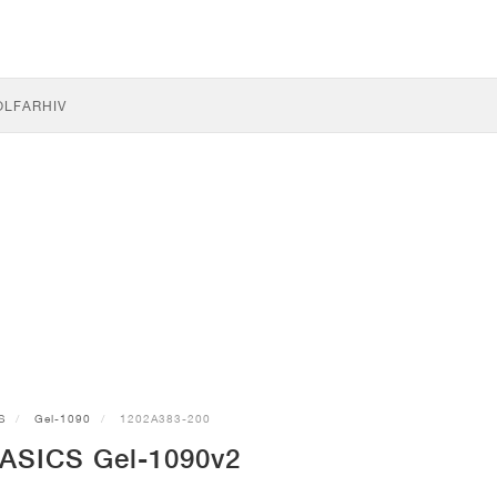
OLF
ARHIV
S
Gel-1090
1202A383-200
ASICS Gel-1090v2