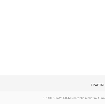
SPORTS
O nas
SPORTSHOWROOM uporablja piškotke. O na
Kontakt