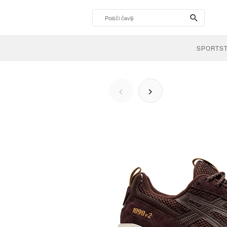
search-
btn
SPORTS