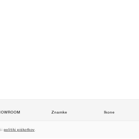
HOWROOM
Znamke
Ikone
Nike
Air Force 1
ši
politiki piškotkov
.
Jordan
Jordan 1