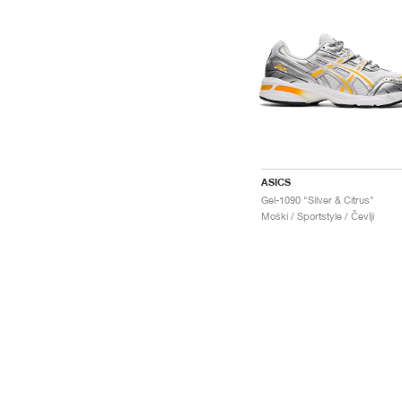
ASICS
Gel-1090 "Silver & Citrus"
Moški / Sportstyle / Čevlji