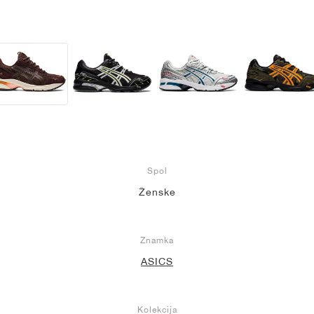
Spol
Ženske
Znamka
ASICS
Kolekcija