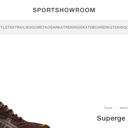
TYLE
TEK
TRAIL
NOGOMET
KOŠARKA
TRENING
SKATEBOARDING
TENIS
G
Čevlji
ASIC
Superge 