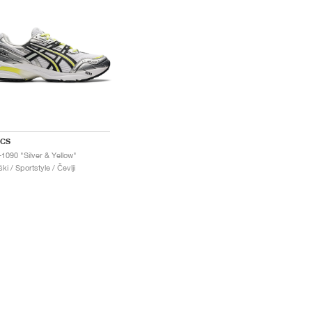
ICS
-1090 "Silver & Yellow"
ki / Sportstyle / Čevlji