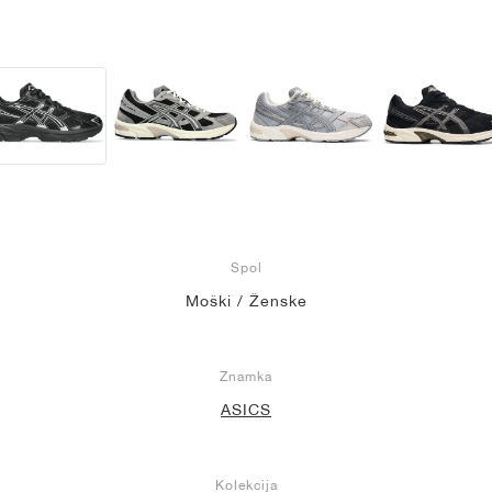
Spol
Moški / Ženske
Znamka
ASICS
Kolekcija