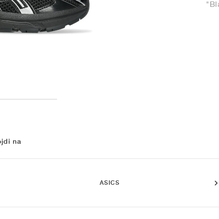
"Bl
jdi na
ASICS