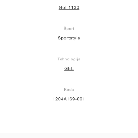
Gel-1130
Šport
Sportstyle
Tehnologija
GEL
Koda
1204A169-001