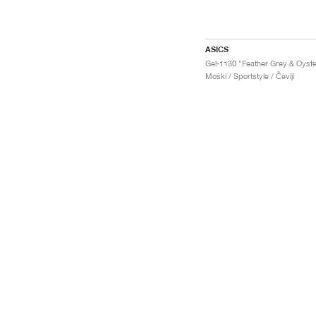
ASICS
Moški / Sportstyle / Čevlji