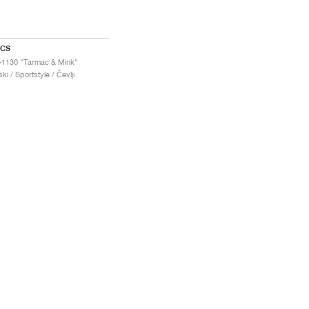
ICS
-1130 "Tarmac & Mink"
ki / Sportstyle / Čevlji