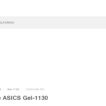
OLF
ARHIV
S
Gel-1130
1204A169-001
 ASICS Gel-1130