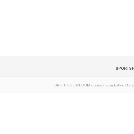
SPORTS
O nas
SPORTSHOWROOM uporablja piškotke. O na
Kontakt
Sitemap