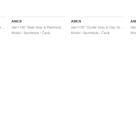
ASICS
ASICS
AS
Gel-1130 "Feather Grey & Oyster Grey"
Gel-1130 "Slate Grey & Piedmont Grey"
Gel-1130 "Oyster Grey & Clay Grey"
Gel
Moški / Sportstyle / Čevlji
Moški / Sportstyle / Čevlji
Moš