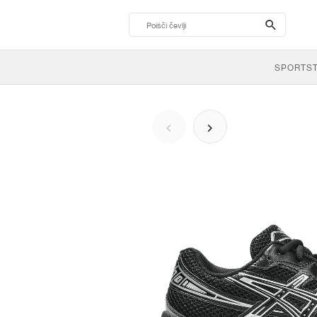
search-
btn
SPORTS