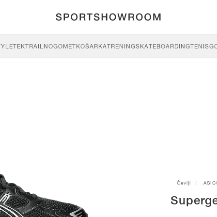
TYLE
TEK
TRAIL
NOGOMET
KOŠARKA
TRENING
SKATEBOARDING
TENIS
G
Čevlji
ASIC
Superge