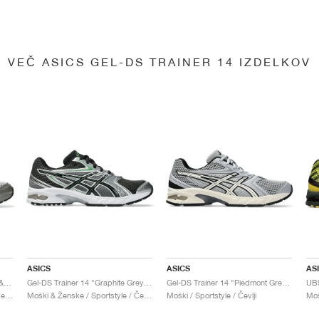
VEČ ASICS GEL-DS TRAINER 14 IZDELKOV
ASICS
ASICS
AS
Gel-DS Trainer 14 "Truffle Grey & Pure Silver"
Gel-DS Trainer 14 "Graphite Grey & Fern"
Gel-DS Trainer 14 "Piedmont Grey & Ivory"
Moški & Ženske / Sportstyle / Čevlji
Moški & Ženske / Sportstyle / Čevlji
Moški / Sportstyle / Čevlji