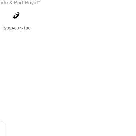
ite & Port Royal"
1203A607-106