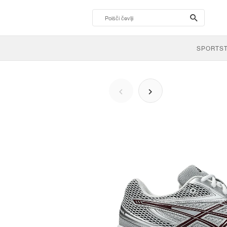
search-
btn
SPORTS