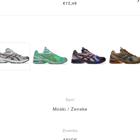
€72,49
Spol
Moški / Ženske
Znamka
ASICS