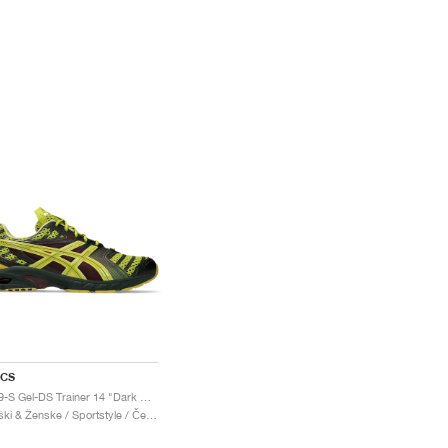
ICS
UB9-S Gel-DS Trainer 14 "Dark Mustard & Truffle Grey"
Moški & Ženske / Sportstyle / Čevlji