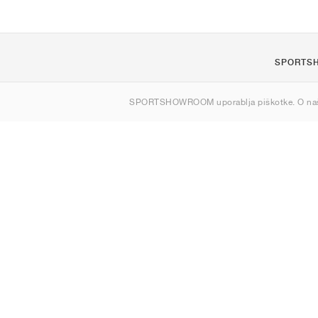
SPORTS
O nas
SPORTSHOWROOM uporablja piškotke. O na
Kontakt
Sitemap