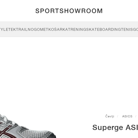
TYLE
TEK
TRAIL
NOGOMET
KOŠARKA
TRENING
SKATEBOARDING
TENIS
G
Čevlji
ASICS
Superge ASI