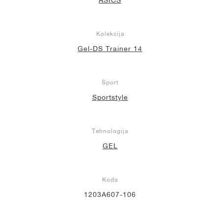
Kolekcija
Gel-DS Trainer 14
Šport
Sportstyle
Tehnologija
GEL
Koda
1203A607-106