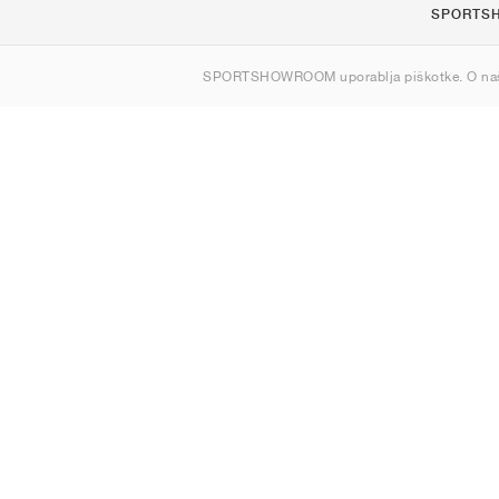
SPORTS
O nas
SPORTSHOWROOM uporablja piškotke. O na
Kontakt
Sitemap