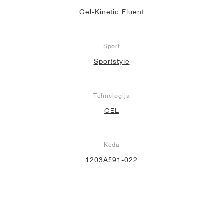
Gel-Kinetic Fluent
Šport
Sportstyle
Tehnologija
GEL
Koda
1203A591-022