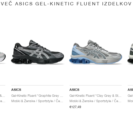
VEČ ASICS GEL-KINETIC FLUENT IZDELKOV
ASICS
ASICS
AS
Gel-Kinetic Fluent "Glacier Grey & Graphite Grey"
Gel-Kinetic Fluent "Graphite Grey & Pure Silver"
Gel-Kinetic Fluent "Clay Grey & Steel Grey"
Moški & Ženske / Sportstyle / Čevlji
Moški & Ženske / Sportstyle / Čevlji
Moški & Ženske / Sportstyle / Čevlji
€127,49