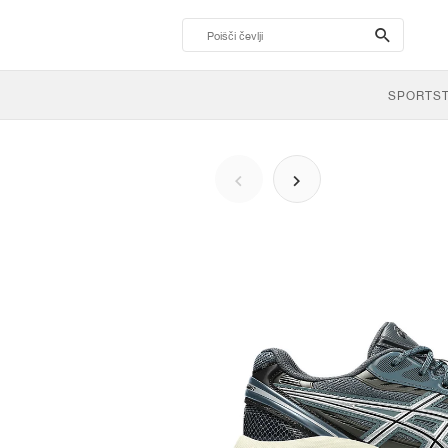
search-
btn
SPORTS