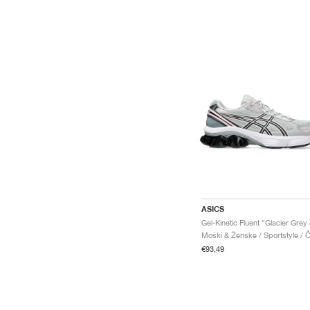
ASICS
€93,49