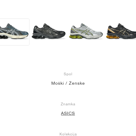
Spol
Moški / Ženske
Znamka
ASICS
Kolekcija