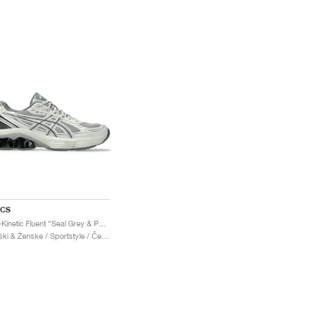
ICS
Gel-Kinetic Fluent "Seal Grey & Pure Silver"
Moški & Ženske / Sportstyle / Čevlji