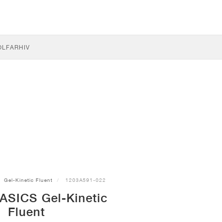
OLF
ARHIV
Gel-Kinetic Fluent
1203A591-022
ASICS Gel-Kinetic
Fluent