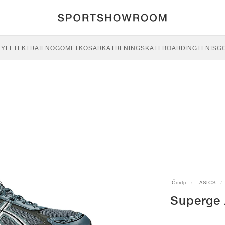
TYLE
TEK
TRAIL
NOGOMET
KOŠARKA
TRENING
SKATEBOARDING
TENIS
G
Čevlji
ASICS
Superge 