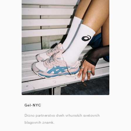
Gel-NYC
Drzno partnerstvo dveh vrhunskih svetovnih
blagovnih znamk.