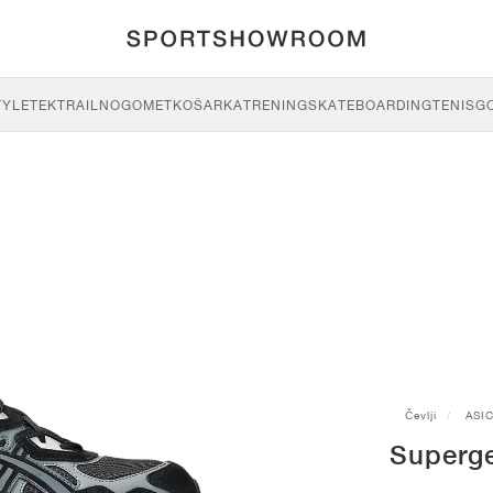
TYLE
TEK
TRAIL
NOGOMET
KOŠARKA
TRENING
SKATEBOARDING
TENIS
G
Čevlji
ASI
Superg