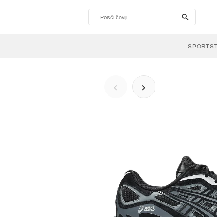
search-
btn
SPORTS