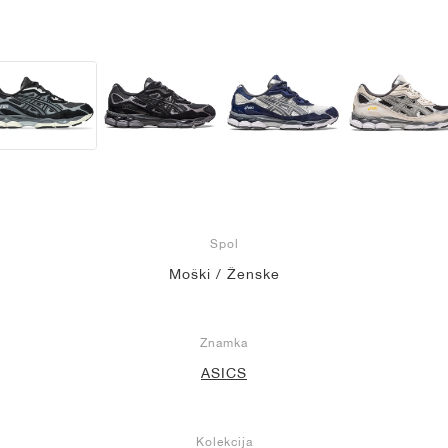
Spol
Moški / Ženske
Znamka
ASICS
Kolekcija