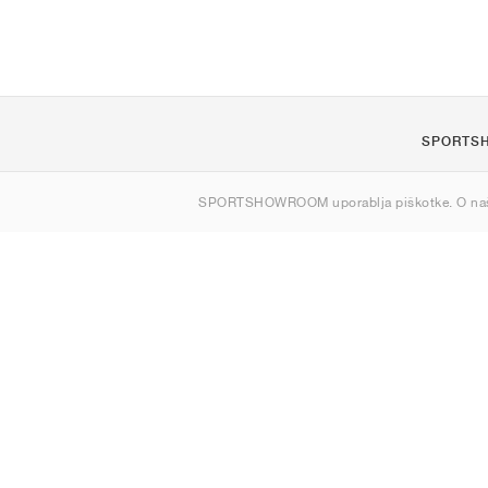
SPORTS
O nas
SPORTSHOWROOM uporablja piškotke. O na
Kontakt
Sitemap