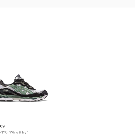
ICS
-NYC "White & Ivy"