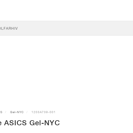
OLF
ARHIV
CS
Gel-NYC
1203A739-001
e ASICS Gel-NYC