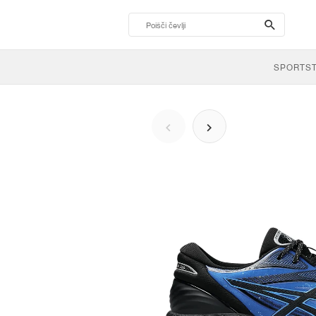
search-
btn
SPORTS