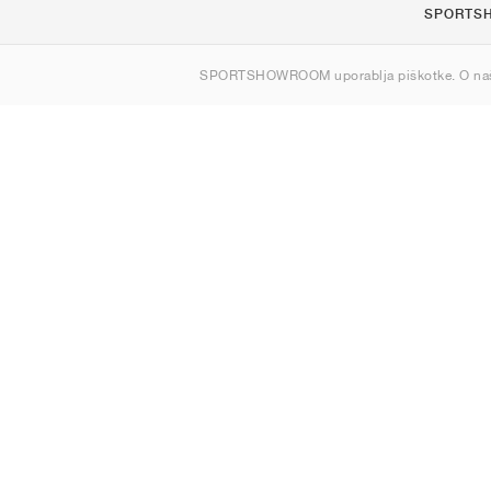
SPORTS
O nas
SPORTSHOWROOM uporablja piškotke. O na
Kontakt
Sitemap