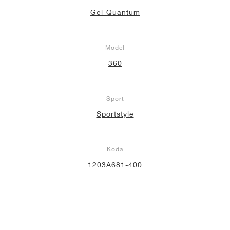
Gel-Quantum
Model
360
Šport
Sportstyle
Koda
1203A681-400