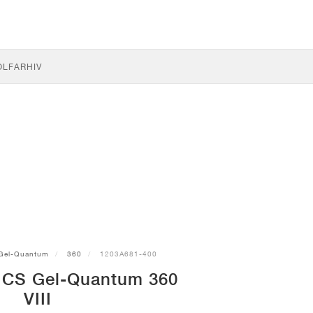
OLF
ARHIV
Gel-Quantum
360
1203A681-400
ICS Gel-Quantum 360
VIII