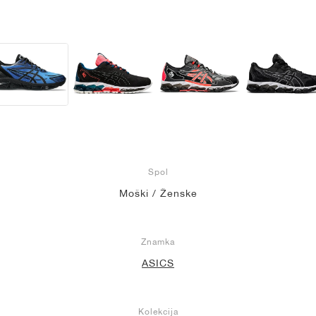
Spol
Moški / Ženske
Znamka
ASICS
Kolekcija