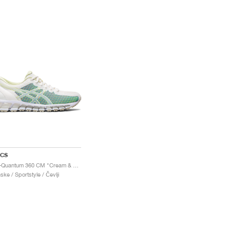
ICS
Gel-Quantum 360 CM "Cream & Huddle Yellow"
ske / Sportstyle / Čevlji