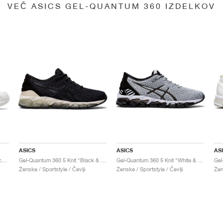
VEČ ASICS GEL-QUANTUM 360 IZDELKOV
ASICS
ASICS
AS
Gel-Quantum 360 6 "White & Techno Cyan"
Gel-Quantum 360 5 Knit "Black & Cozy Pink"
Gel-Quantum 360 5 Knit "White & Black"
Ženske / Sportstyle / Čevlji
Ženske / Sportstyle / Čevlji
Žen