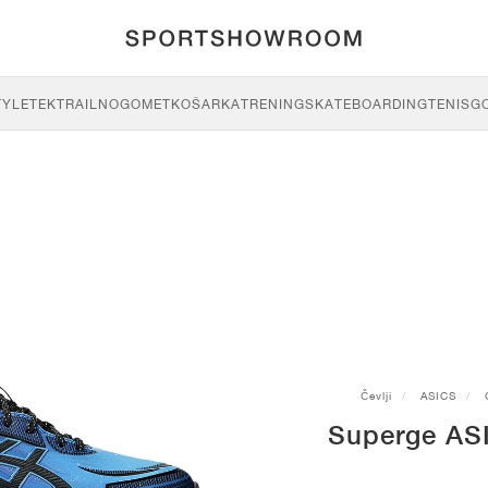
TYLE
TEK
TRAIL
NOGOMET
KOŠARKA
TRENING
SKATEBOARDING
TENIS
G
Čevlji
ASICS
Superge AS