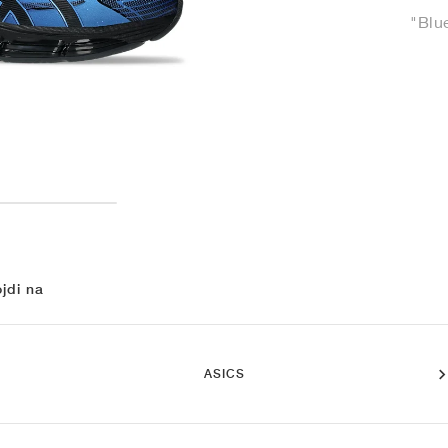
"Blu
jdi na
ASICS