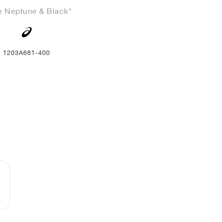
e Neptune & Black"
1203A681-400