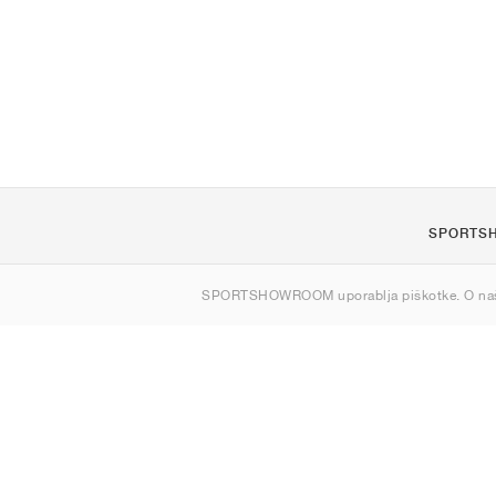
SPORTS
O nas
SPORTSHOWROOM uporablja piškotke. O na
Kontakt
Sitemap