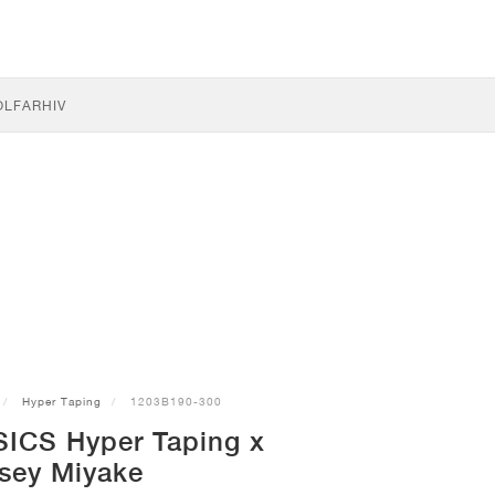
OLF
ARHIV
Hyper Taping
1203B190-300
SICS Hyper Taping x
ssey Miyake