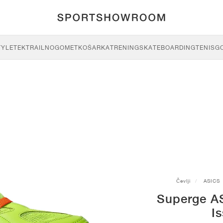
TYLE
TEK
TRAIL
NOGOMET
KOŠARKA
TRENING
SKATEBOARDING
TENIS
G
Čevlji
ASICS
Superge A
I