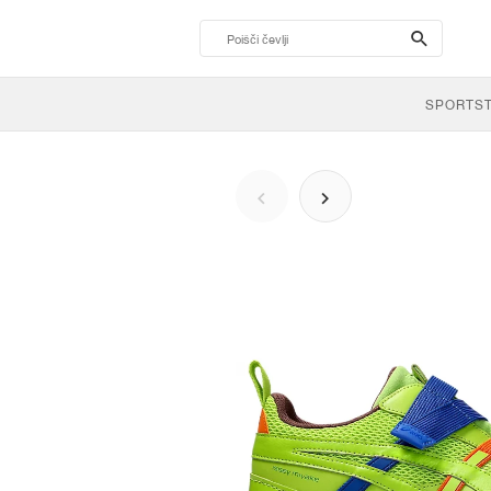
search-
btn
SPORTS