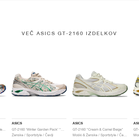
VEČ ASICS GT-2160 IZDELKOV
ASICS
ASICS
AS
GT-2160 x Gallery Dept. "ComplexCon"
GT-2160 ‘Winter Garden Pack’ "Oatmeal & Simply Taupe"
GT-2160 "Cream & Camel Beige"
Ženske / Sportstyle / Čevlji
Moški & Ženske / Sportstyle / Čevlji
Moš