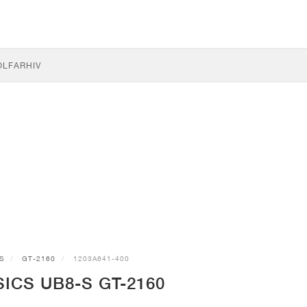
OLF
ARHIV
S
GT-2160
1203A641-400
SICS UB8-S GT-2160