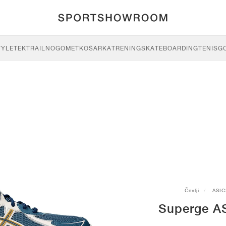
TYLE
TEK
TRAIL
NOGOMET
KOŠARKA
TRENING
SKATEBOARDING
TENIS
G
Čevlji
ASIC
Superge A