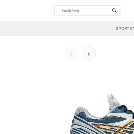
search-
btn
SPORTS