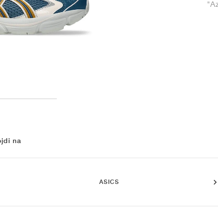
"A
jdi na
ASICS