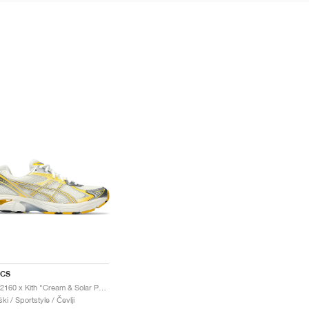
ICS
GT-2160 x Kith "Cream & Solar Power"
ki / Sportstyle / Čevlji