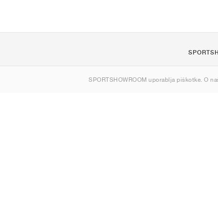
SPORTS
O nas
SPORTSHOWROOM uporablja piškotke. O na
Kontakt
Sitemap