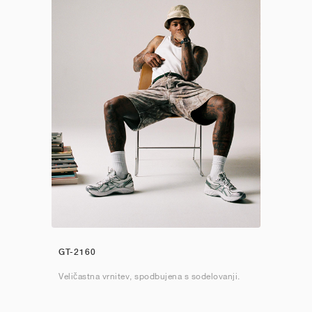
GT-2160
Veličastna vrnitev, spodbujena s sodelovanji.