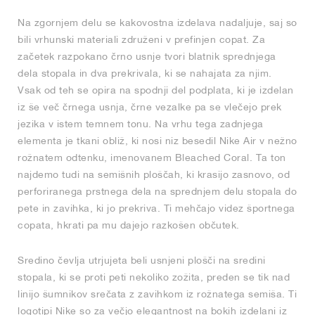
Na zgornjem delu se kakovostna izdelava nadaljuje, saj so
bili vrhunski materiali združeni v prefinjen copat. Za
začetek razpokano črno usnje tvori blatnik sprednjega
dela stopala in dva prekrivala, ki se nahajata za njim.
Vsak od teh se opira na spodnji del podplata, ki je izdelan
iz še več črnega usnja, črne vezalke pa se vlečejo prek
jezika v istem temnem tonu. Na vrhu tega zadnjega
elementa je tkani obliž, ki nosi niz besedil Nike Air v nežno
rožnatem odtenku, imenovanem Bleached Coral. Ta ton
najdemo tudi na semišnih ploščah, ki krasijo zasnovo, od
perforiranega prstnega dela na sprednjem delu stopala do
pete in zavihka, ki jo prekriva. Ti mehčajo videz športnega
copata, hkrati pa mu dajejo razkošen občutek.
Sredino čevlja utrjujeta beli usnjeni plošči na sredini
stopala, ki se proti peti nekoliko zožita, preden se tik nad
linijo šumnikov srečata z zavihkom iz rožnatega semiša. Ti
logotipi Nike so za večjo elegantnost na bokih izdelani iz