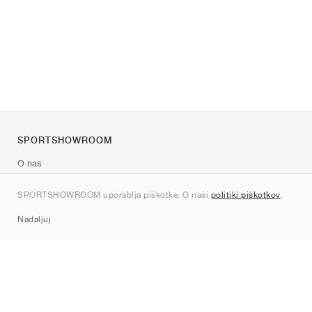
SPORTSHOWROOM
O nas
Kontakt
SPORTSHOWROOM uporablja piškotke. O naši
politiki piškotkov
.
Sitemap
Nadaljuj
Znamke
Nike
Jordan
adidas