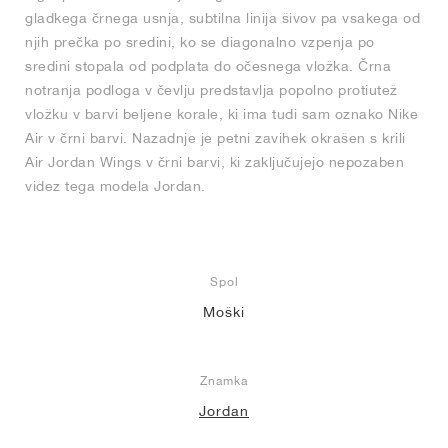
gladkega črnega usnja, subtilna linija šivov pa vsakega od
njih prečka po sredini, ko se diagonalno vzpenja po
sredini stopala od podplata do očesnega vložka. Črna
notranja podloga v čevlju predstavlja popolno protiutež
vložku v barvi beljene korale, ki ima tudi sam oznako Nike
Air v črni barvi. Nazadnje je petni zavihek okrašen s krili
Air Jordan Wings v črni barvi, ki zaključujejo nepozaben
videz tega modela Jordan.
Spol
Moški
Znamka
Jordan