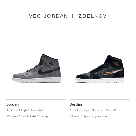
VEČ JORDAN 1 IZDELKOV
Jordan
Jordan
1 Retro High "Rare Air"
1 Retro High "Bronze Medal"
Moški / Sportstyle / Čevlji
Moški / Sportstyle / Čevlji