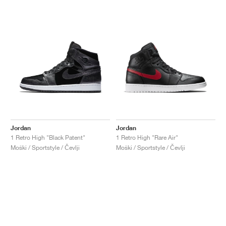
Jordan
Jordan
1 Retro High "Black Patent"
1 Retro High "Rare Air"
Moški / Sportstyle / Čevlji
Moški / Sportstyle / Čevlji