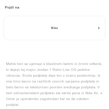
FIELD GENERAL
CRAZE
ADIRACER
MULE
471
GEL-CUMULUS 16
G.T. CUT
FORCE 58
TEKKIRA CUP
508
JORDAN
Pojdi na
KILLSHOT 2
MOTO 2K
ITALIA
LEGACY 312
ALLERDALE
G.T. FUTURE
PS8
ALOHA SUPER
600
TOTAL 90
PHENOMENA
FORUM
JUMPMAN JACK
2000
VERTEBRAE
808
Nike
AVA ROVER
1000
HAMBURG
204L
AIR MAX 95
933
MIND
860V2
Mehki toni se ujemajo s klasičnimi belimi in črnimi odtenki,
AIR RIFT
ki dajejo tej majici Jordan 1 Retro Low OG poletne
vibracije. Enota podplata daje ton z znano postavitvijo, ki
ima črno barvo na različnih vzorcih oprijema podplata in
belo barvo na teksturirani površini srednjega podplata. V
tem večnamenskem podplatu sta skrita pena in Nike Air, s
čimer je uporabniku zagotovljen kar se da udoben
podplat.