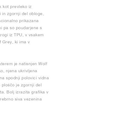
k kot prevleko iz
 in zgornji del obloge,
ncionalno prikazana
mi pa so poudarjene s
krogi iz TPU, v vsakem
 Grey, ki ima v
aterem je natisnjen Wolf
o, njena ukrivljena
na spodnji polovici vidna
ploščo je zgornji del
. Bolj izrazita grafika v
srebrno siva vezenina