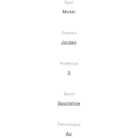
Spol
Moški
Znamka
Jordan
Kolekcija
3
Šport
Sportstyle
Tehnologija
Air