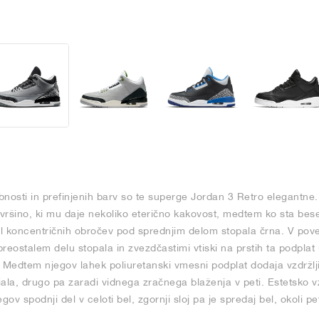
nosti in prefinjenih barv so te superge Jordan 3 Retro elegantne.
vršino, ki mu daje nekoliko eterično kakovost, medtem ko sta bese
el koncentričnih obročev pod sprednjim delom stopala črna. V povez
 preostalem delu stopala in zvezdčastimi vtiski na prstih ta podpla
i. Medtem njegov lahek poliuretanski vmesni podplat dodaja vzdržlji
ala, drugo pa zaradi vidnega zračnega blaženja v peti. Estetsko vz
egov spodnji del v celoti bel, zgornji sloj pa je spredaj bel, okoli p