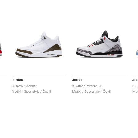
Jordan
Jordan
Jo
3 Retro "Mocha"
3 Retro "Infrared 23"
3 R
Moški / Sportstyle / Čevlji
Moški / Sportstyle / Čevlji
Moš