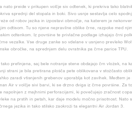
 nato preide v prikupen volčje siv odtenek, ki prekriva tako blatni
riva sprednji del stopala in boki. Sivo usnje sestavlja celo spodnji
dreže od robov jezika in izpostavi območje, na katerem je nekonve
njim odtisom. Tu so njene nepravilne oblike črne, razpoke med nji
skim odtenkom. Iz površine te privlačne podlage izhajajo črni pol
 črne vezalke. Vse druge zanke so vdelane v usnjeno prevleko Wolf
nske obročke, na sprednjem delu ovratnika pa črne parice TPU.
v tako prefinjena, saj bele notranje stene obdajajo črn vložek, na k
 strani je bila pretirana plošča pete oblikovana v stožčasto oblik
ahko zaradi vtisnjenih grebenov uporablja kot zavihek. Medtem je 
Air v volčje sivi barvi, ki se drzno dviga iz črne površine. Za to 
je napolnjen z majhnimi perforacijami, ki povečujejo zračnost copata
vleke na prstih in petah, kar daje modelu močno prisotnost. Nato 
ega jezika in tako stilsko zaokroži ta elegantni Air Jordan 3.