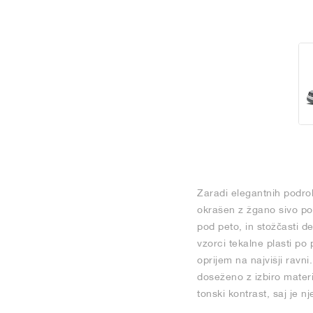
Zaradi elegantnih podrob
okrašen z žgano sivo po
pod peto, in stožčasti d
vzorci tekalne plasti po
oprijem na najvišji ravn
doseženo z izbiro materi
tonski kontrast, saj je nj