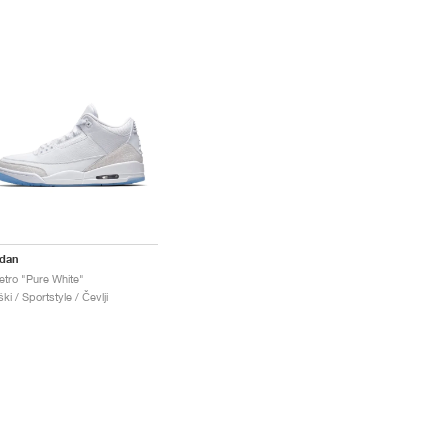
rdan
etro "Pure White"
ki / Sportstyle / Čevlji