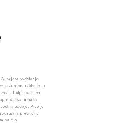
 Gumijast podplat je
dilo Jordan, odtisnjeno
avi z bolj linearnimi
t uporabniku prinaša
vost in udobje. Prvo je
postavlja prepričljiv
ete pa črn.