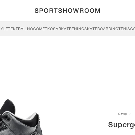
TYLE
TEK
TRAIL
NOGOMET
KOŠARKA
TRENING
SKATEBOARDING
TENIS
G
Čevlji
Superg