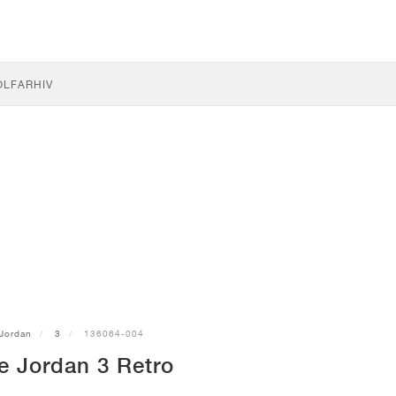
OLF
ARHIV
Jordan
3
136064-004
e Jordan 3 Retro