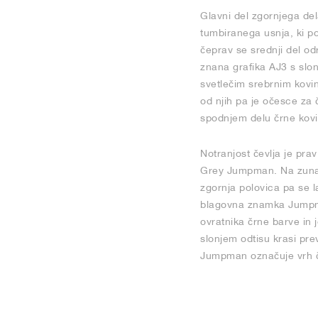
Glavni del zgornjega dela
tumbiranega usnja, ki pok
čeprav se srednji del o
znana grafika AJ3 s slo
svetlečim srebrnim kovin
od njih pa je očesce za
spodnjem delu črne kovi
Notranjost čevlja je pra
Grey Jumpman. Na zunanji
zgornja polovica pa se l
blagovna znamka Jumpman 
ovratnika črne barve in 
slonjem odtisu krasi pre
Jumpman označuje vrh črn