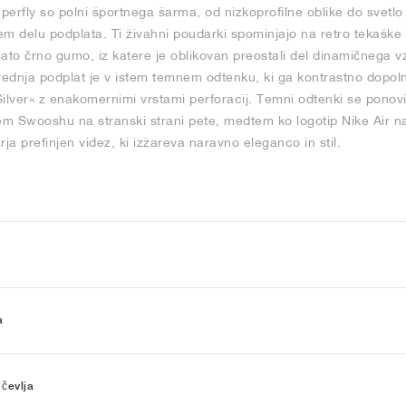
 Superfly so polni športnega šarma, od nizkoprofilne oblike do svetl
m delu podplata. Ti živahni poudarki spominjajo na retro tekaške č
ato črno gumo, iz katere je oblikovan preostali del dinamičnega 
rednja podplat je v istem temnem odtenku, ki ga kontrastno dopolnju
 Silver« z enakomernimi vrstami perforacij. Temni odtenki se ponovi
em Swooshu na stranski strani pete, medtem ko logotip Nike Air na 
arja prefinjen videz, ki izžareva naravno eleganco in stil.
a
 čevlja