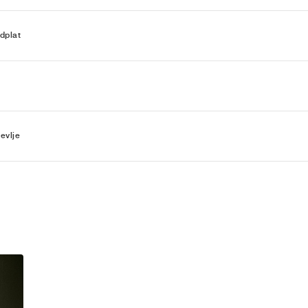
dplat
evlje