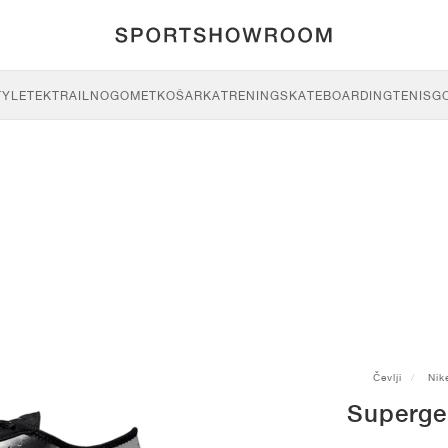
TYLE
TEK
TRAIL
NOGOMET
KOŠARKA
TRENING
SKATEBOARDING
TENIS
G
Čevlji
Nik
Superge 