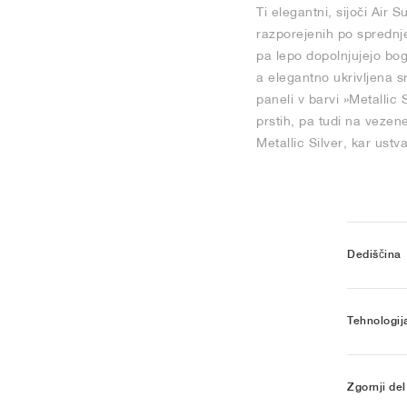
Ti elegantni, sijoči Air
razporejenih po sprednje
pa lepo dopolnjujejo bog
a elegantno ukrivljena s
paneli v barvi »Metallic
prstih, pa tudi na vezen
Metallic Silver, kar ustv
Dediščina
Tehnologij
Zgornji del