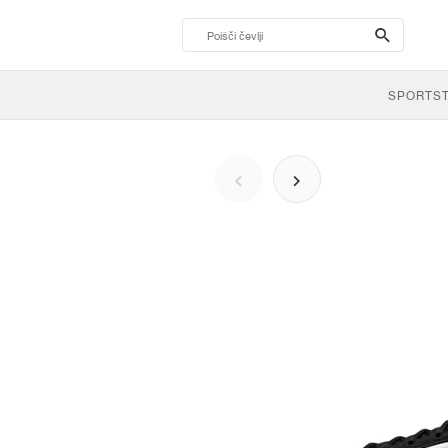
search-
btn
SPORTS