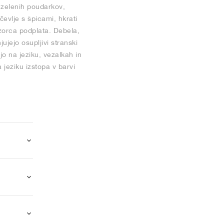
o zelenih poudarkov,
evlje s špicami, hkrati
vzorca podplata. Debela,
jejo osupljivi stranski
jo na jeziku, vezalkah in
jeziku izstopa v barvi