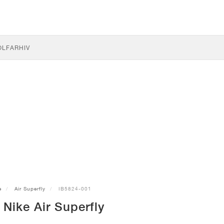
OLF
ARHIV
e
Air Superfly
IB5824-001
Nike Air Superfly