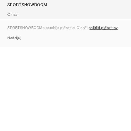
SPORTSHOWROOM
O nas
Kontakt
SPORTSHOWROOM uporablja piškotke. O naši
politiki piškotkov
.
Sitemap
Nadaljuj
Znamke
Nike
Jordan
adidas
New Balance
ASICS
PUMA
Converse
Vans
Hoka