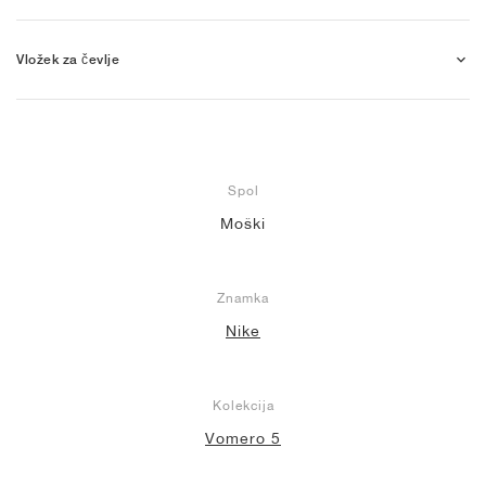
Vložek za čevlje
Spol
Moški
Znamka
Nike
Kolekcija
Vomero 5