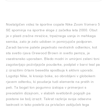
FIELD GENERAL
CRAZE
ADIRACER
MULE
471
GEL-CUMULUS 16
G.T. CUT
FORCE 58
TEKKIRA CUP
508
JORDAN
KILLSHOT 2
MOTO 2K
ITALIA
LEGACY 312
ALLERDALE
G.T. FUTURE
PS8
ALOHA SUPER
600
Nostalgičen videz te športne copate Nike Zoom Vomero 5
TOTAL 90
PHENOMENA
FORUM
JUMPMAN JACK
2000
VERTEBRAE
808
SE spominja na športne sloge z začetka leta 2000. Obut
je v plasti zračne mrežice, trpežnega usnja in mehkega
AVA ROVER
1000
HAMBURG
204L
AIR MAX 95
933
semiša, zato je zelo udoben in pomirjujoče podporen.
Zaradi barvne palete pepelnato nevtralnih odtenkov, kot
MIND
860V2
sta svetlo rjava Orewood Brown in svetlo pemza, je
vsestransko uporaben. Bledo modri in umirjeni zeleni toni
zagotavljajo poživljajoče poudarke, podplat v barvi teal pa
AIR RIFT
z izrazitimi črtami besedila spodbuja k aktivni uporabi.
Logotipi Nike, ki krasijo boke, so obrobljeni v globokem
rjavem odtenku, ki poudarja tudi elemente na prstih in
peti. Ta bogat ton pogumno izstopa v primerjavi s
preostalim dizajnom, v slabših svetlobnih pogojih pa
postane še bolj izrazit. Takrat razkrije svoje odsevne
lastnosti in tako poskrbi za privlačen zaključek tega