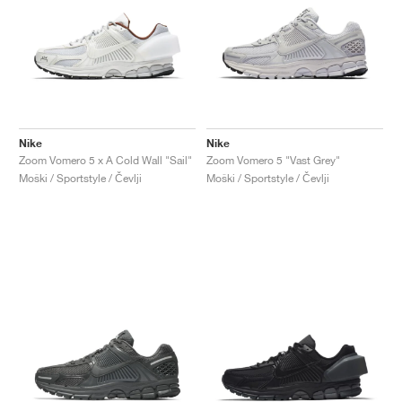
Nike
Nike
Zoom Vomero 5 x A Cold Wall "Sail"
Zoom Vomero 5 "Vast Grey"
Moški / Sportstyle / Čevlji
Moški / Sportstyle / Čevlji