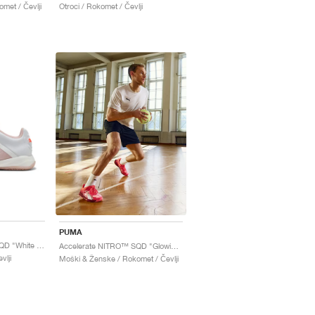
met / Čevlji
Otroci / Rokomet / Čevlji
PUMA
Accelerate NITRO™ SQD "White & Rose Quartz"
Accelerate NITRO™ SQD "Glowing Red & Dark Crimson"
vlji
Moški & Ženske / Rokomet / Čevlji