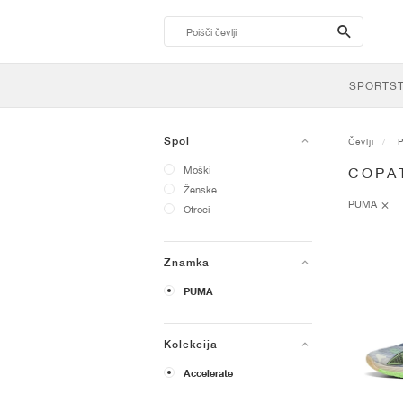
search-
btn
SPORTS
Spol
Čevlji
Moški
COPA
Ženske
PUMA
Otroci
Znamka
PUMA
Kolekcija
Accelerate