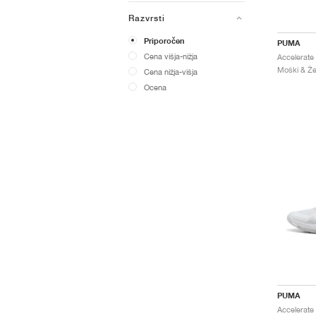
Razvrsti
Priporočen
PUMA
Cena višja-nižja
Moški & Že
Cena nižja-višja
Ocena
PUMA
Accelerate 