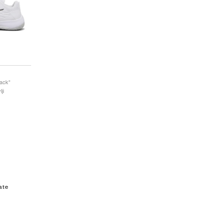
lack"
ji
ate