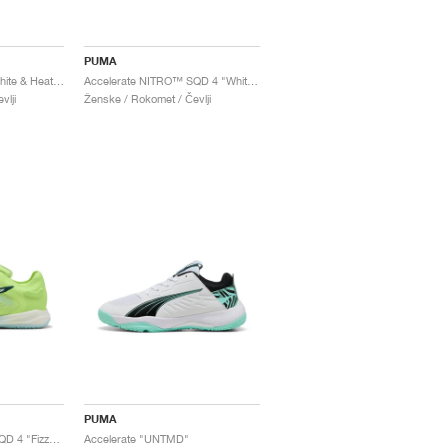
PUMA
Accelerate Turbo 4 "White & Heat Fire"
Accelerate NITRO™ SQD 4 "White & Berry"
vlji
Ženske / Rokomet / Čevlji
PUMA
Accelerate NITRO™ SQD 4 "Fizzy Light & Green Terrain"
Accelerate "UNTMD"