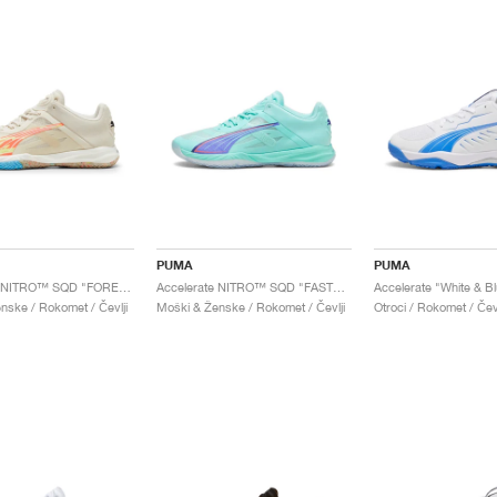
PUMA
PUMA
Accelerate NITRO™ SQD "FOREVER.BETTER"
Accelerate NITRO™ SQD "FASTER.TOGETHER"
Accelerate "White & B
nske / Rokomet / Čevlji
Moški & Ženske / Rokomet / Čevlji
Otroci / Rokomet / Čevl