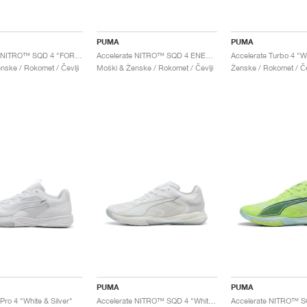
PUMA
PUMA
Accelerate NITRO™ SQD 4 "FOREVER.BETTER."
Accelerate NITRO™ SQD 4 ENERGY "White & Speed Green"
nske / Rokomet / Čevlji
Moški & Ženske / Rokomet / Čevlji
Ženske / Rokomet / Če
PUMA
PUMA
Pro 4 "White & Silver"
Accelerate NITRO™ SQD 4 "White & Silver"