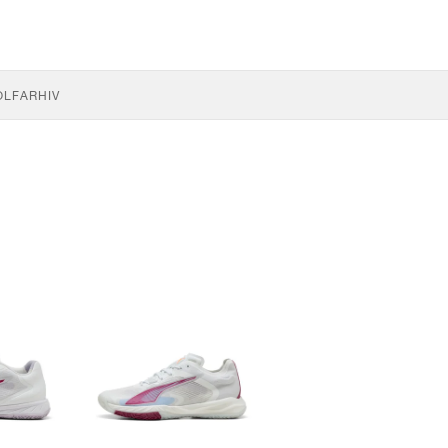
OLF
ARHIV