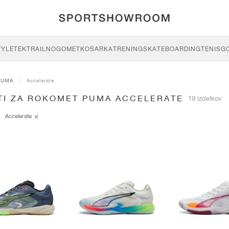
TYLE
TEK
TRAIL
NOGOMET
KOŠARKA
TRENING
SKATEBOARDING
TENIS
G
PUMA
Accelerate
TI ZA ROKOMET PUMA ACCELERATE
19 izdelkov
Accelerate