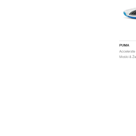
PUMA
Moški & Že