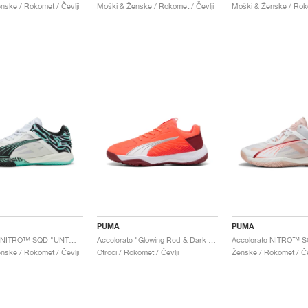
nske / Rokomet / Čevlji
Moški & Ženske / Rokomet / Čevlji
Moški & Ženske / Roko
PUMA
PUMA
Accelerate NITRO™ SQD "UNTMD"
Accelerate "Glowing Red & Dark Crimson"
nske / Rokomet / Čevlji
Otroci / Rokomet / Čevlji
Ženske / Rokomet / Če