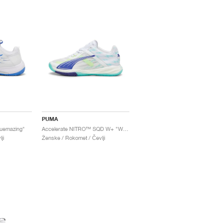
PUMA
luemazing"
Accelerate NITRO™ SQD W+ "White & Electric Peppermint"
ji
Ženske / Rokomet / Čevlji