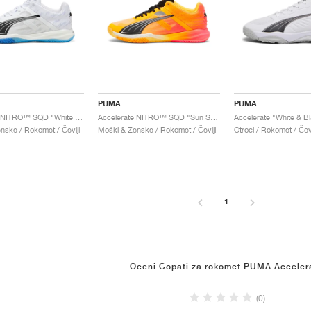
PUMA
PUMA
Accelerate NITRO™ SQD "White & Bluemazing"
Accelerate NITRO™ SQD "Sun Stream & Sunset Glow"
Accelerate "White & B
nske / Rokomet / Čevlji
Moški & Ženske / Rokomet / Čevlji
Otroci / Rokomet / Čevl
1
Oceni Copati za rokomet PUMA Acceler
(0)