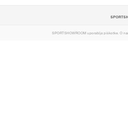
SPORTS
O nas
SPORTSHOWROOM uporablja piškotke. O na
Kontakt
Sitemap