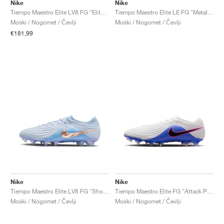
FIELD GENERAL
CRAZE
ADIRACER
MULE
471
GEL-CUMULUS 16
G.T. CUT
FORCE 58
TEKKIRA CUP
508
JORDAN
Nike
Nike
Tiempo Maestro Elite LV8 FG "Elite Only Pack"
Tiempo Maestro Elite LE FG "Metallic Red Bronze"
Moški / Nogomet / Čevlji
Moški / Nogomet / Čevlji
KILLSHOT 2
MOTO 2K
ITALIA
LEGACY 312
ALLERDALE
G.T. FUTURE
PS8
ALOHA SUPER
600
€181,99
TOTAL 90
PHENOMENA
FORUM
JUMPMAN JACK
2000
VERTEBRAE
808
AVA ROVER
1000
HAMBURG
204L
AIR MAX 95
933
MIND
860V2
AIR RIFT
Nike
Nike
Tiempo Maestro Elite LV8 FG "Showtime Pack"
Tiempo Maestro Elite FG "Attack Pack"
Moški / Nogomet / Čevlji
Moški / Nogomet / Čevlji