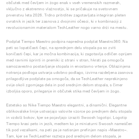
občutek med čevljem in žogo enak v vseh vremenskih razmerah,
vključno z ekstremno vlažnostjo, ki se pričakuje na svetovnem
prvenstvu leta 2026. Trdno pritrditev zagotavljata integriran pleten
ovratnik in jezik ter zasnova z dvojnimi očesci, ki v kombinaciji z
revolucionarnim materialom TechLeather nogo varno drži na mestu.
Podplat Tiempo Maestro podpira napredna podplat Maestro360. Na
peti so lopatičasti čepi, na sprednjem delu stopala pa so zviti
koničasti čepi, kar je močna kombinacija, ki zagotavlja odličen oprijem
med ravnimi šprinti in premiki iz strani v stran, hkrati pa omogoča
samozavestno postavljanje stopala in enostavno vrtenje. Oblazinjena
notranja podloga ustvarja udobno podlago, izvirna razdeljena zasnova
prilagodljive podplate pa omogoča, da se TechLeather neprekinjeno
ovije okoli zgornjega dela in pod srednjim delom stopala, s čimer
izboljša oporo, prileganje in občutek stika med čevljem in žogo.
Estetsko so Nike Tiempo Maestro elegantni, a dinamični. Elegantne
oblikovalske linije ustvarjajo valovite vzorce po prednjem delu stopala
in vzdolž bokov, kjer se pojavljajo izraziti Swoosh logotipi. Logotip
Tiempo krasi peto in jezik, medtem ko je miniaturni Swoosh nameščen
tik pod vezalkami, na peti pa je natisnjen prefinjen napis »Maestro«.
Tam, kjer se TechLeather razteza pod srednjim delom stopala, je