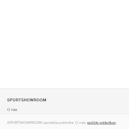
SPORTSHOWROOM
O nas
Kontakt
SPORTSHOWROOM uporablja piškotke. O naši
politiki piškotkov
.
Sitemap