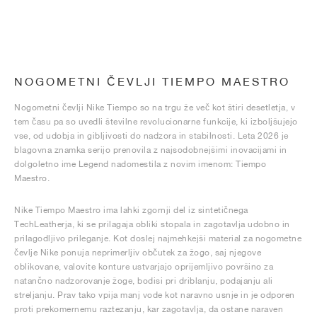
NOGOMETNI ČEVLJI TIEMPO MAESTRO
Nogometni čevlji Nike Tiempo so na trgu že več kot štiri desetletja, v
tem času pa so uvedli številne revolucionarne funkcije, ki izboljšujejo
vse, od udobja in gibljivosti do nadzora in stabilnosti. Leta 2026 je
blagovna znamka serijo prenovila z najsodobnejšimi inovacijami in
dolgoletno ime Legend nadomestila z novim imenom: Tiempo
Maestro.
Nike Tiempo Maestro ima lahki zgornji del iz sintetičnega
TechLeatherja, ki se prilagaja obliki stopala in zagotavlja udobno in
prilagodljivo prileganje. Kot doslej najmehkejši material za nogometne
čevlje Nike ponuja neprimerljiv občutek za žogo, saj njegove
oblikovane, valovite konture ustvarjajo oprijemljivo površino za
natančno nadzorovanje žoge, bodisi pri driblanju, podajanju ali
streljanju. Prav tako vpija manj vode kot naravno usnje in je odporen
proti prekomernemu raztezanju, kar zagotavlja, da ostane naraven