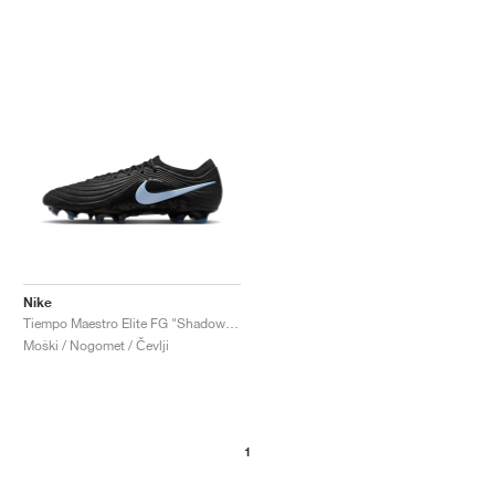
Nike
Tiempo Maestro Elite FG "Shadow Pack"
Moški / Nogomet / Čevlji
1