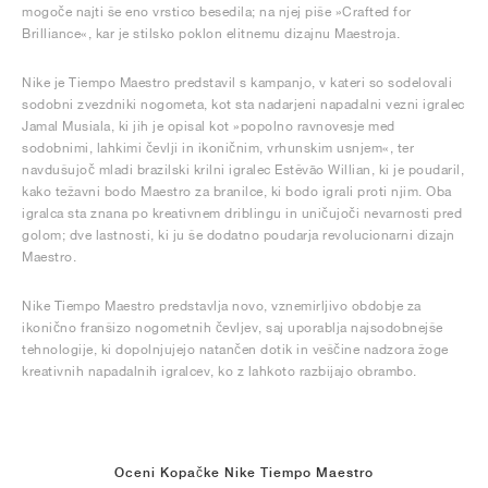
mogoče najti še eno vrstico besedila; na njej piše »Crafted for
Brilliance«, kar je stilsko poklon elitnemu dizajnu Maestroja.
Nike je Tiempo Maestro predstavil s kampanjo, v kateri so sodelovali
sodobni zvezdniki nogometa, kot sta nadarjeni napadalni vezni igralec
Jamal Musiala, ki jih je opisal kot »popolno ravnovesje med
sodobnimi, lahkimi čevlji in ikoničnim, vrhunskim usnjem«, ter
navdušujoč mladi brazilski krilni igralec Estêvão Willian, ki je poudaril,
kako težavni bodo Maestro za branilce, ki bodo igrali proti njim. Oba
igralca sta znana po kreativnem driblingu in uničujoči nevarnosti pred
golom; dve lastnosti, ki ju še dodatno poudarja revolucionarni dizajn
Maestro.
Nike Tiempo Maestro predstavlja novo, vznemirljivo obdobje za
ikonično franšizo nogometnih čevljev, saj uporablja najsodobnejše
tehnologije, ki dopolnjujejo natančen dotik in veščine nadzora žoge
kreativnih napadalnih igralcev, ko z lahkoto razbijajo obrambo.
Oceni Kopačke Nike Tiempo Maestro