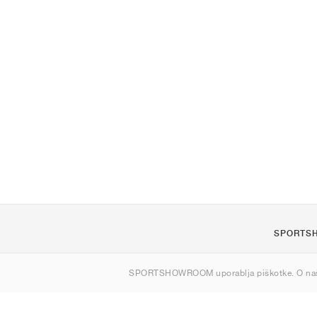
SPORTS
O nas
SPORTSHOWROOM uporablja piškotke. O na
Kontakt
Sitemap