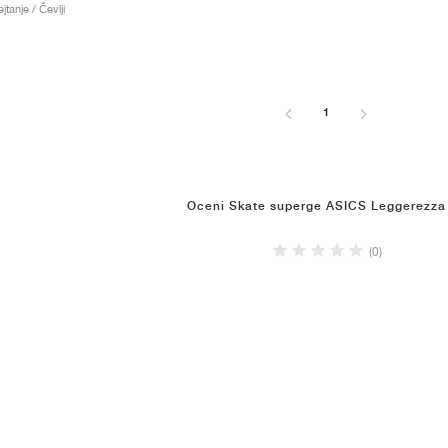
jtanje / Čevlji
1
Oceni Skate superge ASICS Leggerezza
(0)