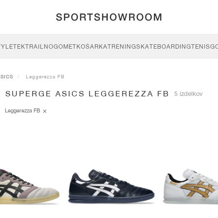
TYLE
TEK
TRAIL
NOGOMET
KOŠARKA
TRENING
SKATEBOARDING
TENIS
G
ASICS
Leggerezza FB
E SUPERGE ASICS LEGGEREZZA FB
5 izdelkov
Leggerezza FB