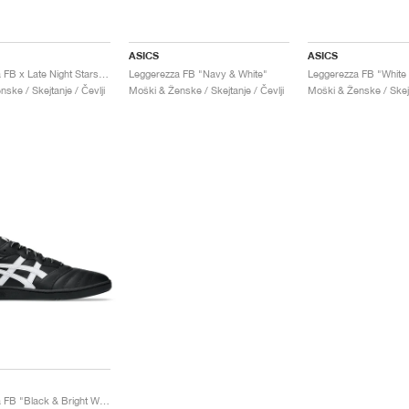
ASICS
ASICS
Leggerezza FB x Late Night Stars "Oyster Grey & Black"
Leggerezza FB "Navy & White"
Leggerezza FB "White 
ske / Skejtanje / Čevlji
Moški & Ženske / Skejtanje / Čevlji
Moški & Ženske / Skejt
Leggerezza FB "Black & Bright White"