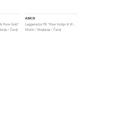
ASICS
& Pure Gold"
Leggerezza FB "Raw Indigo & White"
anje / Čevlji
Moški / Skejtanje / Čevlji