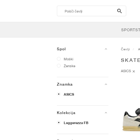
search-
btn
SPORTS
Spol
Čevlji
Moški
SKAT
Ženske
ASICS
Znamka
ASICS
Kolekcija
Leggerezza FB