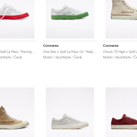
Converse
Converse
One Star x Golf Le Fleur "Racing Red"
One Star x Golf Le Fleur Ox "Kelly Green"
rtstyle / Čevlji
Moški / Sportstyle / Čevlji
Moški / Sportstyle / Če