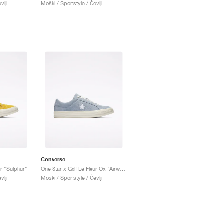
vlji
Moški / Sportstyle / Čevlji
Converse
ur "Sulphur"
One Star x Golf Le Fleur Ox "Airway Blue'"
vlji
Moški / Sportstyle / Čevlji