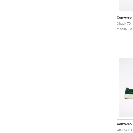
Converse
Moški / Spo
Converse