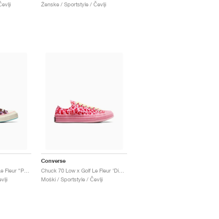
evlji
Ženske / Sportstyle / Čevlji
Converse
Chuck 70 High x Golf Le Fleur "Paprika Flame"
Chuck 70 Low x Golf Le Fleur ‘Digital Leopard Pack’ "Pink"
vlji
Moški / Sportstyle / Čevlji