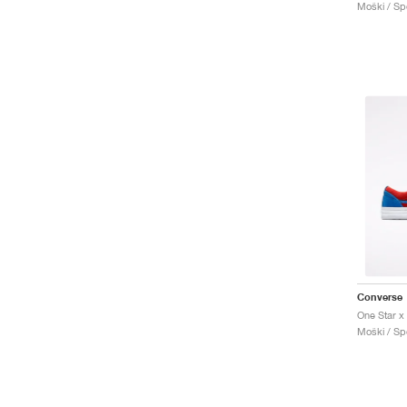
Moški / Spo
Converse
Moški / Spo