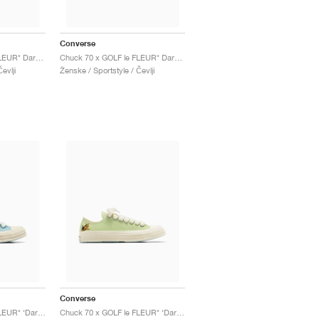
Converse
Chuck 70 x GOLF le FLEUR* Darryl "Salsa"
Chuck 70 x GOLF le FLEUR* Darryl "Apricot Cream"
evlji
Ženske / Sportstyle / Čevlji
Converse
Chuck 70 x GOLF le FLEUR* ‘Darryl Pack’ "Milky Blue"
Chuck 70 x GOLF le FLEUR* ‘Darryl Pack’ "Margarita"