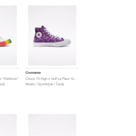
Converse
ur "Rainbow"
Chuck 70 High x Golf Le Fleur ‘Quilted Velvet’ "Tillandsia Purple"
vlji
Moški / Sportstyle / Čevlji