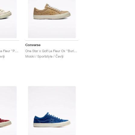
Converse
Chuck 70 High x Golf Le Fleur "Parchment Canvas"
One Star x Golf Le Fleur Ox "Burlap"
vlji
Moški / Sportstyle / Čevlji