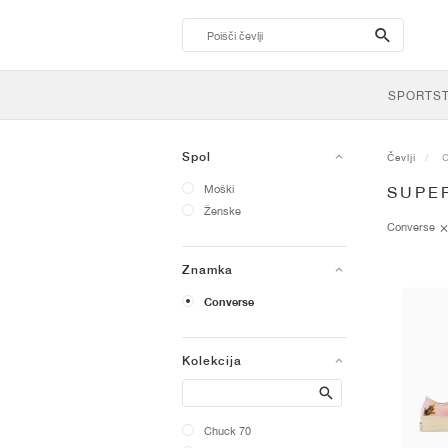
search-
btn
SPORTS
Spol
Čevlji
Moški
SUPE
Ženske
Converse
Znamka
Converse
Kolekcija
Search
Chuck 70