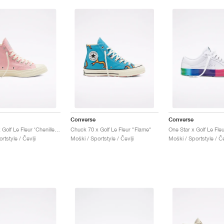
Converse
Converse
Chuck 70 x Golf Le Fleur ‘Chenille’ "Almond Blossom"
Chuck 70 x Golf Le Fleur "Flame"
One Star x Golf Le Fle
rtstyle / Čevlji
Moški / Sportstyle / Čevlji
Moški / Sportstyle / Če