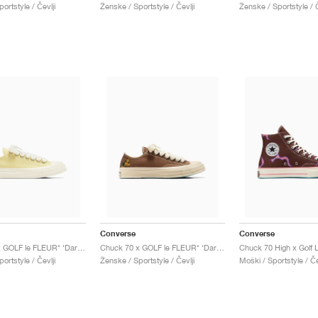
ortstyle / Čevlji
Ženske / Sportstyle / Čevlji
Ženske / Sportstyle / Č
Converse
Converse
Chuck 70 x GOLF le FLEUR* ‘Darryl Pack’ "Lemon Meringue"
Chuck 70 x GOLF le FLEUR* ‘Darryl Pack’ "Dachshund"
ortstyle / Čevlji
Ženske / Sportstyle / Čevlji
Moški / Sportstyle / Če