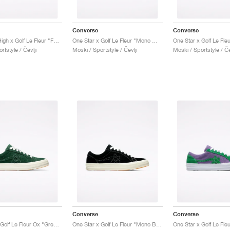
Converse
Converse
Chuck 70 High x Golf Le Fleur "Fabric Weave"
One Star x Golf Le Fleur "Mono White"
rtstyle / Čevlji
Moški / Sportstyle / Čevlji
Moški / Sportstyle / Če
Converse
Converse
One Star x Golf Le Fleur Ox "Greener Pastures"
One Star x Golf Le Fleur "Mono Black"