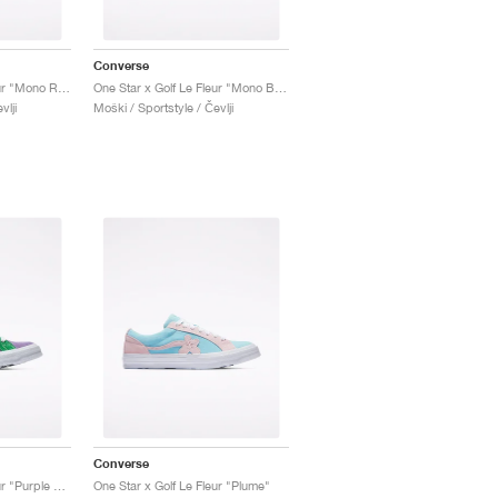
Converse
One Star x Golf Le Fleur "Mono Red"
One Star x Golf Le Fleur "Mono Blue"
vlji
Moški / Sportstyle / Čevlji
Converse
One Star x Golf Le Fleur "Purple Heart"
One Star x Golf Le Fleur "Plume"