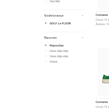
One Star
Converse
Sodelovanje
GOLF Le FLEUR
Ženske / Sp
Razvrsti
Priporočen
Cena višja-nižja
Cena nižja-višja
Ocena
Converse