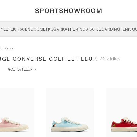
TYLE
TEK
TRAIL
NOGOMET
KOŠARKA
TRENING
SKATEBOARDING
TENIS
G
Converse
RGE CONVERSE GOLF LE FLEUR
32 izdelkov
GOLF Le FLEUR