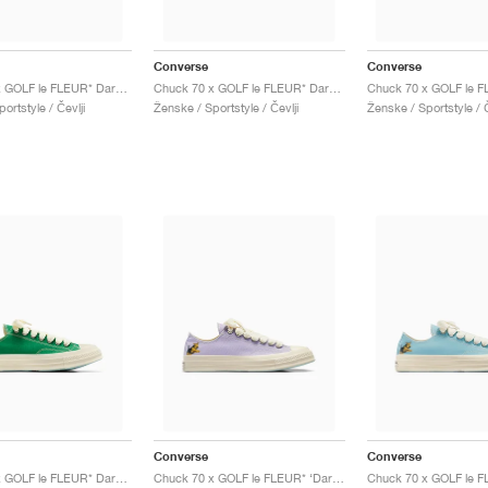
Converse
Converse
Chuck 70 x GOLF le FLEUR* Darryl "Rose Quartz"
Chuck 70 x GOLF le FLEUR* Darryl "Cooling Oasis"
ortstyle / Čevlji
Ženske / Sportstyle / Čevlji
Ženske / Sportstyle / Č
Converse
Converse
Chuck 70 x GOLF le FLEUR* Darryl "On The Greens"
Chuck 70 x GOLF le FLEUR* ‘Darryl Pack’ "Orchid Petal"