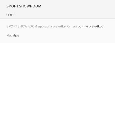
SPORTSHOWROOM
O nas
Kontakt
SPORTSHOWROOM uporablja piškotke. O naši
politiki piškotkov
.
Sitemap
Nadaljuj
Znamke
Nike
Jordan
adidas
New Balance
ASICS
PUMA
Converse
Vans
Hoka