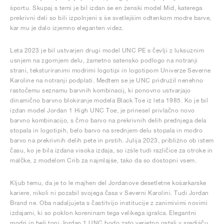
športu. Skupaj s temi je bil izdan še en ženski model Mid, katerega
prekrivni deli so bili izpolnjeni s še svetlejšim odtenkom modre barve,
kar mu je dalo izjemno eleganten videz.
Leta 2023 je bil ustvarjen drugi model UNC PE s čevlji z luksuznim
usnjem na zgornjem delu, žametno satensko podlogo na notranji
strani, teksturiranimi modrimi logotipi in logotipom Univerze Severne
Karoline na notranji podplati. Medtem se je UNC pridružil nenehno
rastočemu seznamu barvnih kombinacij, ki ponovno ustvarjajo
dinamično barvno blokiranje modela Black Toe iz leta 1985. Ko je bil
izdan model Jordan 1 High UNC Toe, je prinesel privlačno novo
barvno kombinacijo, s črno barvo na prekrivnih delih prednjega dela
stopala in logotipih, belo barvo na srednjem delu stopala in modro
barvo na prekrivnih delih pete in prstih. Julija 2023, približno ob istem
času, ko je bila izdana visoka izdaja, so izšle tudi različice za otroke in
malčke, z modelom Crib za najmlajše, tako da so dostopni vsem.
Kljub temu, da je to le majhen del Jordanove desetletne košarkarske
kariere, nikoli ni pozabil svojega časa v Severni Karolini. Tudi Jordan
Brand ne. Oba nadaljujeta s častitvijo institucije z zanimivimi novimi
izdajami, ki so poklon koreninam tega velikega igralca. Elegantni
modri in beli toni Jordan 1 UNC bodo zato verjetno ostali v središču