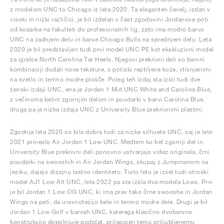
z modelom UNC to Chicago iz leta 2020. Ta eleganten čevelj, izdan v
visoki in nizki različici, je bil izdelan v čast zgodovini Jordanove poti
od košarke na fakulteti do profesionalnih lig, zato ima modro barvo
UNC na zadnjem delu in barve Chicago Bulls na sprednjem delu. Leta
2020 je bil predstavljen tudi prvi model UNC PE kot ekskluzivni model
za igralce North Carolina Tar Heels. Njegovi prekrivni deli so barvni
kombinaciji dodali nove teksture, s potiski reptiljeve kože, vtisnjenimi
na svetlo in temno modre plošče. Poleg teh izdaj sta izšli tudi dve
ženski izdaji UNC, ena je Jordan 1 Mid UNC White and Carolina Blue,
z večinoma belim zgornjim delom in poudarki v barvi Carolina Blue,
druga pa je nizka izdaja UNC z University Blue prekrivnimi plastmi.
Zgodnja leta 2020 so bila dobra tudi za nizke silhuete UNC, saj je leto
2021 prineslo Air Jordan 1 Low UNC. Medtem ko bel zgornji del in
University Blue prekrivni deli ponovno ustvarjajo videz originala, črni
poudarki na swooshih in Air Jordan Wings, skupaj z Jumpmanom na
jeziku, dajejo dizajnu lastno identiteto. Tisto leto je izšel tudi otroški
model AJ1 Low Alt UNC, leta 2022 pa sta izšla dva modela Lows. Prvi
je bil Jordan 1 Low OG UNC, ki ima prav tako črne swooshe in Jordan
Wings na peti, da uravnotežijo bele in temno modre dele. Drugi je bil
Jordan 1 Low Golf v barvah UNC, katerega klasično dvobarvno
konstrukcijo dopolnjuje podplat, prilagojen temu priljubljenemu