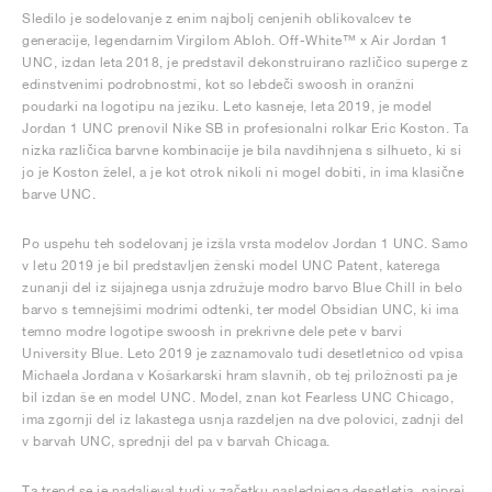
Sledilo je sodelovanje z enim najbolj cenjenih oblikovalcev te
generacije, legendarnim Virgilom Abloh. Off-White™ x Air Jordan 1
UNC, izdan leta 2018, je predstavil dekonstruirano različico superge z
edinstvenimi podrobnostmi, kot so lebdeči swoosh in oranžni
poudarki na logotipu na jeziku. Leto kasneje, leta 2019, je model
Jordan 1 UNC prenovil Nike SB in profesionalni rolkar Eric Koston. Ta
nizka različica barvne kombinacije je bila navdihnjena s silhueto, ki si
jo je Koston želel, a je kot otrok nikoli ni mogel dobiti, in ima klasične
barve UNC.
Po uspehu teh sodelovanj je izšla vrsta modelov Jordan 1 UNC. Samo
v letu 2019 je bil predstavljen ženski model UNC Patent, katerega
zunanji del iz sijajnega usnja združuje modro barvo Blue Chill in belo
barvo s temnejšimi modrimi odtenki, ter model Obsidian UNC, ki ima
temno modre logotipe swoosh in prekrivne dele pete v barvi
University Blue. Leto 2019 je zaznamovalo tudi desetletnico od vpisa
Michaela Jordana v Košarkarski hram slavnih, ob tej priložnosti pa je
bil izdan še en model UNC. Model, znan kot Fearless UNC Chicago,
ima zgornji del iz lakastega usnja razdeljen na dve polovici, zadnji del
v barvah UNC, sprednji del pa v barvah Chicaga.
Ta trend se je nadaljeval tudi v začetku naslednjega desetletja, najprej