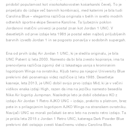
pridobil popularnost kot visokokakovosten košarkarski čevelj. To je
pripeljalo do izdaje več barvnih kombinacij, med katerimi je bila tudi
Carolina Blue – elegantna različica originala v belih in svetlo modrih
odtenkih športne ekipe Severne Karoline. Ta ljubezniv poklon
Jordanovi matični univerzi je postal znan kot Jordan 1 UNC. V
desetletjih od prve izdaje leta 1985 je postal eden najbolj priljubljenih
barvnih izvedb Jordan 1 in se pogosto ponavlja v sodobnih supergah.
Ena od prvih izdaj Air Jordan 1 UNC, ki je sledila originalu, je bila
UNC Patent iz leta 2003. Namesto da bi bila zvesto kopiranje, ima ta
prenovljena različica zgornji del iz lakastega usnja s kromiranim
logotipom Wings na ovratniku. Kljub temu pa njegovi University Blue
prekrivni deli posnemajo videz različice iz leta 1985. Desetletje
kasneje, leta 2013, je UNC dobil svojo prvo izdajo Mid, ki je v večini
vidikov enaka izdaji High, razen da ima na jezičku namesto besedila
Nike Air logotip Jumpman. Naslednje leto je dobil obdelavo KO z
izdajo Air Jordan 1 Retro AJKO UNC – izdajo, prekrito s platnom, brez
pete in s prilagojenim logotipom AJKO Wings na stranskem ovratniku.
Navijači UNC so morali počakati še eno leto na zvesto retro izdajo. Ta
je prišla leta 2015 z Jordan 1 Retro UNC, katerega Dark Powder Blue
prekrivni deli ostajajo zvesti klasičnemu videzu Carolina Blue.