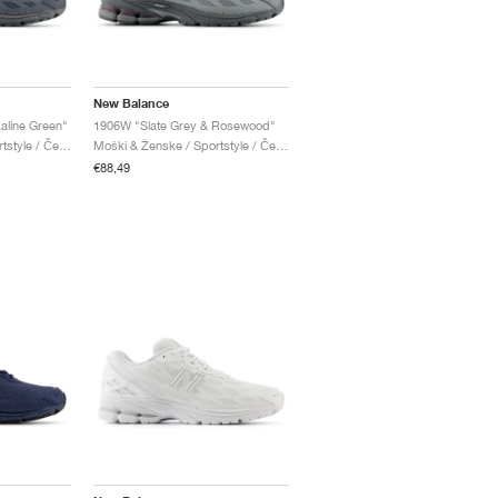
New Balance
aline Green"
1906W "Slate Grey & Rosewood"
Moški & Ženske / Sportstyle / Čevlji
Moški & Ženske / Sportstyle / Čevlji
€88,49