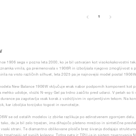
1
W
ce 1906 sega v pozna leta 2000, ko je bil ustvarjen kot visokokakovostni teka
znamka vrnila, ga preimenovala v 1906R in izboljšala njegovo zmogljivost s 
širila na vrsto različnih silhuet, leta 2025 pa je najnovejši model postal 1906W
odela New Balance 1906W vključuje enak nabor podpornih komponent kot pri
a mehko udobje, vložki N-ergy Gel pa trdno zaščito pred udarci. V petah so t
durance pa zagotavlja vsak korak z vzdržljivim in oprijemljivim tekom. Na ko
ok, kar izboljša torzijsko togost in ravnotežje.
6W se od ostalih modelov iz zbirke razlikuje po edinstvenem zgornjem delu. P
tako, da je bil zelo trpežen, ima dihajočo pleteno mrežico in sintetične prevlek
 vsaki strani. Te diamantno oblikovane plošče brez šivanja dodajajo strukturno
in trpežnejši od svojih kolegov. Trdna peta iz TPU-ja in sistem zavezovanja 