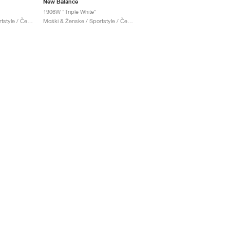
New Balance
1906W "Triple White"
Moški & Ženske / Sportstyle / Čevlji
Moški & Ženske / Sportstyle / Čevlji