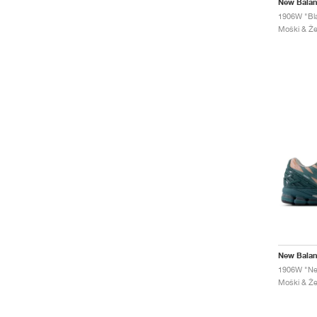
New Bala
1906W "Bl
New Bala