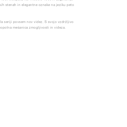
skih stenah in elegantne oznake na jeziku peto
 seriji povsem nov videz. S svojo vzdržljivo
popolna mešanica zmogljivosti in videza.