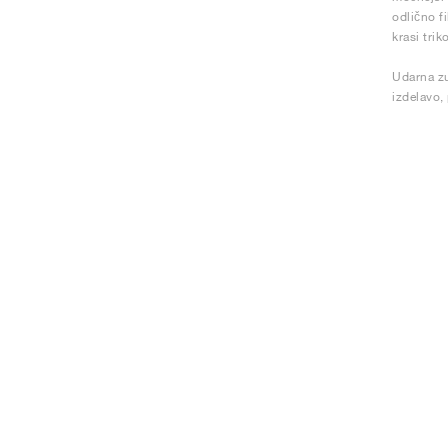
odlično f
krasi trik
Udarna zu
izdelavo,