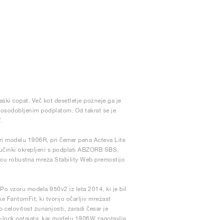
ški copat. Več kot desetletje pozneje ga je
posodobljenim podplatom. Od takrat se je
.
 modelu 1906R, pri čemer pena Acteva Lite
i učinki okrepljeni s podplati ABZORB SBS,
ncu robustna mreža Stability Web premostijo
o vzoru modela 950v2 iz leta 2014, ki je bil
e FantomFit, ki tvorijo očarljiv mrežast
 celovitost zunanjosti, zaradi česar je
N-lock ostajata, kar modelu 1906W zagotavlja