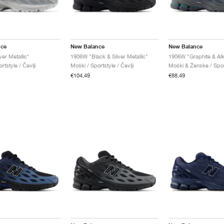
nce
New Balance
New Balance
er Metallic"
1906W "Black & Silver Metallic"
1906W "Graphite & Alk
rtstyle / Čevlji
Moški / Sportstyle / Čevlji
€104,49
€88,49