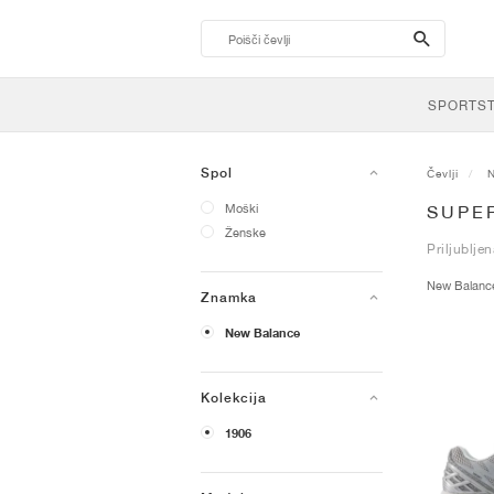
search-
btn
SPORTS
Spol
Čevlji
Moški
SUPE
Ženske
Priljublje
New Balan
Znamka
New Balance
Kolekcija
1906