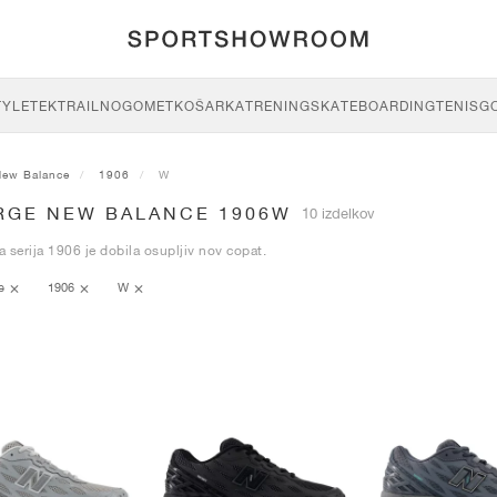
TYLE
TEK
TRAIL
NOGOMET
KOŠARKA
TRENING
SKATEBOARDING
TENIS
G
New Balance
1906
W
RGE NEW BALANCE 1906W
10 izdelkov
na serija 1906 je dobila osupljiv nov copat.
ce
1906
W