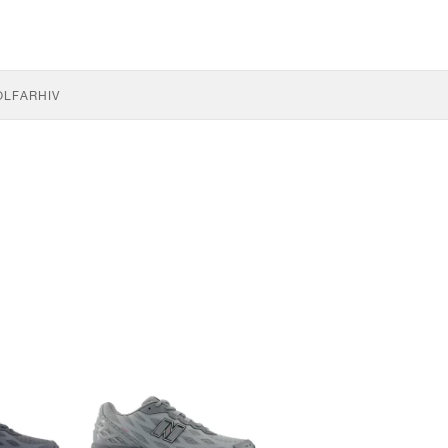
OLF
ARHIV