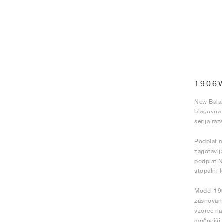
1906
New Balan
blagovna 
serija raz
Podplat m
zagotavlj
podplat N
stopalni l
Model 190
zasnovan 
vzorec na
močnejši 