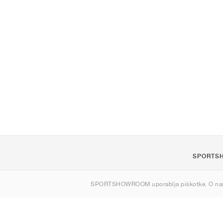
SPORTS
O nas
SPORTSHOWROOM uporablja piškotke. O na
Kontakt
Sitemap