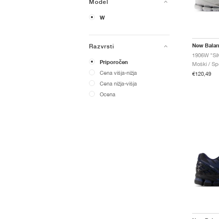
Model
W
New Bala
Razvrsti
1906W "Silv
Priporočen
Moški / Spo
Cena višja-nižja
€120,49
Cena nižja-višja
Ocena