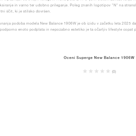
iksiranje in varno ter udobno prileganje. Poleg znanih logotipov "N" na stran
otni ščit, ki je stilsko dovršen.
nanja podoba modela New Balance 1906W je ob izidu v začetku leta 2025 dala
 podporno enoto podplata in nepozabno estetiko je ta očarljiv lifestyle copat 
Oceni Superge New Balance 1906W
(0)