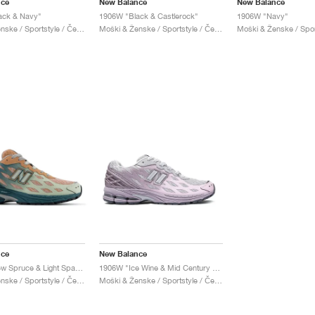
nce
New Balance
New Balance
ack & Navy"
1906W "Black & Castlerock"
1906W "Navy"
Moški & Ženske / Sportstyle / Čevlji
Moški & Ženske / Sportstyle / Čevlji
nce
New Balance
1906W "New Spruce & Light Sparrow"
1906W "Ice Wine & Mid Century Pink"
Moški & Ženske / Sportstyle / Čevlji
Moški & Ženske / Sportstyle / Čevlji