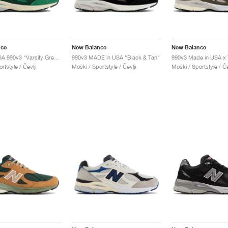
nce
New Balance
New Balance
Made in USA 990v3 "Varsity Green & Gold"
990v3 MADE in USA "Black & Tan"
rtstyle / Čevlji
Moški / Sportstyle / Čevlji
Moški / Sportstyle / Če