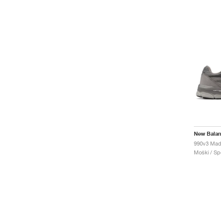
New Bala
990v3 Mad
Moški / Spo