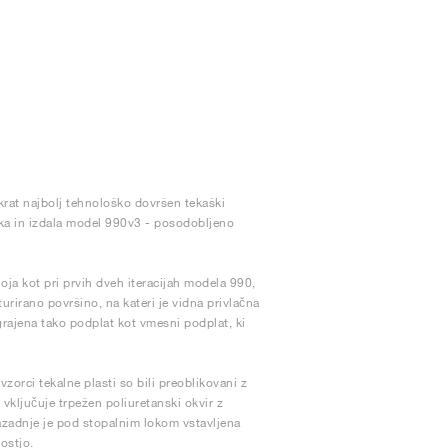
akrat najbolj tehnološko dovršen tekaški
ka in izdala model 990v3 - posodobljeno
oja kot pri prvih dveh iteracijah modela 990,
rirano površino, na kateri je vidna privlačna
ajena tako podplat kot vmesni podplat, ki
orci tekalne plasti so bili preoblikovani z
ključuje trpežen poliuretanski okvir z
azadnje je pod stopalnim lokom vstavljena
ostjo.