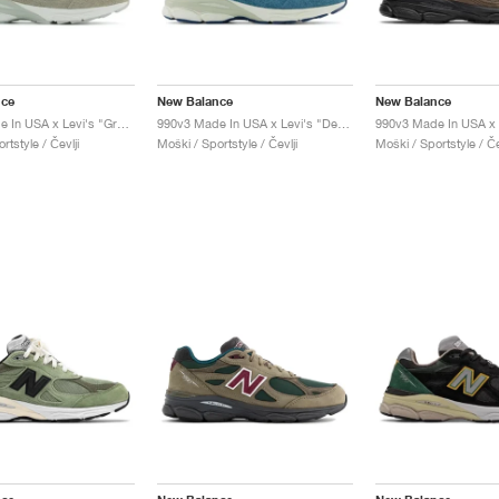
nce
New Balance
New Balance
990v3 Made In USA x Levi's "Grey"
990v3 Made In USA x Levi's "Denim"
rtstyle / Čevlji
Moški / Sportstyle / Čevlji
Moški / Sportstyle / Če