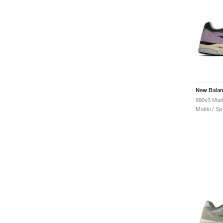
New Bala
Moški / Spo