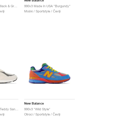
New Balance
990v3 Made In USA "Black & Green"
990v3 Made In USA "Burgundy"
vlji
Moški / Sportstyle / Čevlji
New Balance
990v3 Made in USA x Teddy Santis "Moonbeam"
990v3 "Wild Style"
vlji
Otroci / Sportstyle / Čevlji