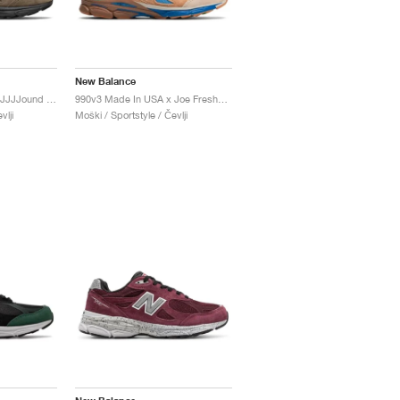
New Balance
990v3 Made In USA x JJJJound "Brown & Black"
990v3 Made In USA x Joe Freshgoods "Outside Clothes"
vlji
Moški / Sportstyle / Čevlji