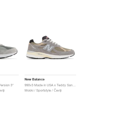
New Balance
ersion 3"
990v3 Made in USA x Teddy Santis "Marblehead"
vlji
Moški / Sportstyle / Čevlji