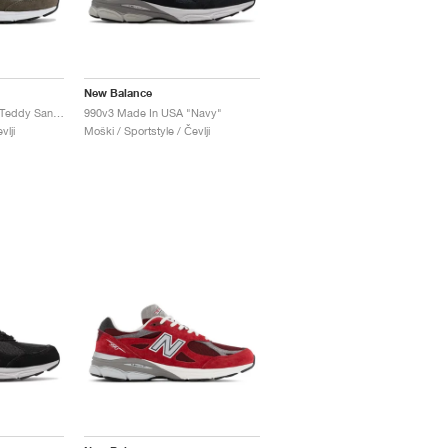
New Balance
990v3 Made in USA x Teddy Santis "Olive"
990v3 Made In USA "Navy"
vlji
Moški / Sportstyle / Čevlji