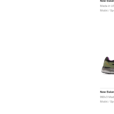
New Bala
Made in U
Moški / Spo
New Bala
Moški / Spo