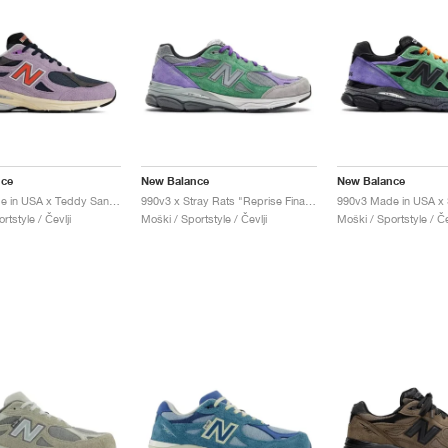
nce
New Balance
New Balance
990v3 Made in USA x Teddy Santis "Raw Amethyst"
990v3 x Stray Rats "Reprise Finale, The Joker"
rtstyle / Čevlji
Moški / Sportstyle / Čevlji
Moški / Sportstyle / Če