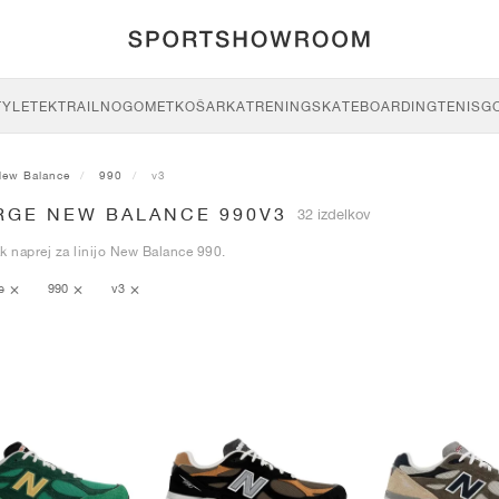
TYLE
TEK
TRAIL
NOGOMET
KOŠARKA
TRENING
SKATEBOARDING
TENIS
G
New Balance
990
v3
RGE NEW BALANCE 990V3
32 izdelkov
k naprej za linijo New Balance 990.
ce
990
v3