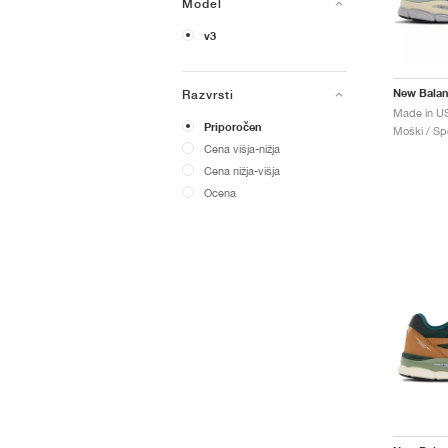
Model
v3
New Bala
Razvrsti
Priporočen
Moški / Spo
Cena višja-nižja
Cena nižja-višja
Ocena