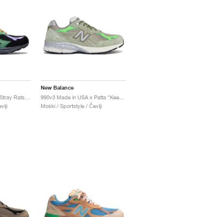
New Balance
990v3 Made in USA x Stray Rats "Reprise Finale, The Joker"
990v3 Made in USA x Patta "Keep Your Family Close"
vlji
Moški / Sportstyle / Čevlji