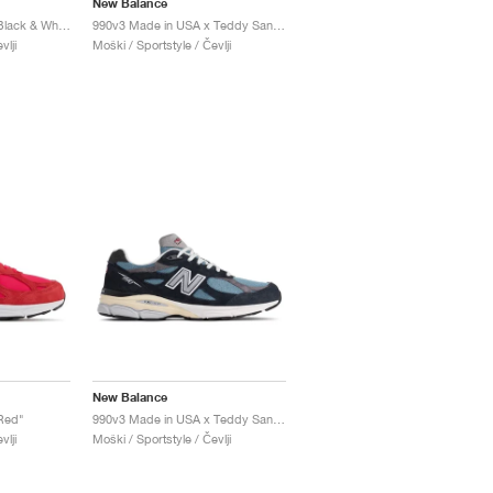
New Balance
990v3 Made In USA "Black & White"
990v3 Made in USA x Teddy Santis "Scarlet"
vlji
Moški / Sportstyle / Čevlji
New Balance
Red"
990v3 Made in USA x Teddy Santis "Navy & Castlerock"
vlji
Moški / Sportstyle / Čevlji