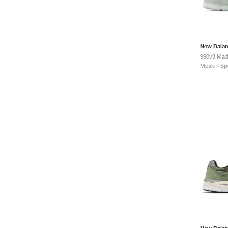
New Bala
Moški / Spo