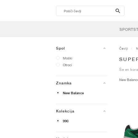
search-
btn
SPORTS
Spol
Čevlji
Moški
SUPE
Otroci
Še en kora
New Balan
Znamka
New Balance
Kolekcija
990