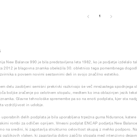
1
3
rija New Balance 990 je bila predstavljena leta 1982, ko je podjetje izdelalo t
ta 2012 je blagovna znamka obeležila 30. obletnico tega pomembnega dogod
 izvirnika s povsem novimi sestavnimi deli in svojo značilno estetiko.
em delu zaobljeni semišni prekrivki razkrivajo še več mrežastega spodnjega sl
ča boljše zračenje po celotnem stopalu, medtem ko ima oblazinjen jezik tekstu
znamka. Glavne tehnološke spremembe pa so na enoti podplata, kjer sta nadgr
ta vzdržljivost in udobje.
 uporabnih delih podplata je bila uporabljena trpežna guma Ndurance, katere vz
skimi rombi za odličen oprijem. Vmesni podplat ENCAP podjetja New Balance v
o na sredini, ki zagotavlja strukturno celovitost skupaj z mehko podporo. N
z ogljikovih vlaken, ki zagotavlja dobro zaščito stopala med intenzivno dejavn