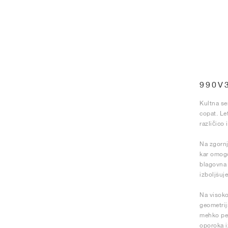
990V
Kultna se
copat. Le
različico
Na zgornj
kar omogo
blagovna 
izboljšuje
Na visoko
geometrij
mehko pen
oporoka i