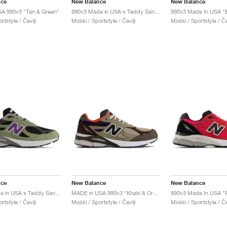
nce
New Balance
New Balance
SA 990v3 "Tan & Green"
990v3 Made in USA x Teddy Santis "White & Blue"
rtstyle / Čevlji
Moški / Sportstyle / Čevlji
Moški / Sportstyle / Če
nce
New Balance
New Balance
990v3 Made in USA x Teddy Santis "Olive Leaf"
MADE in USA 990v3 "Khaki & Orange"
990v3 Made In USA "
rtstyle / Čevlji
Moški / Sportstyle / Čevlji
Moški / Sportstyle / Če