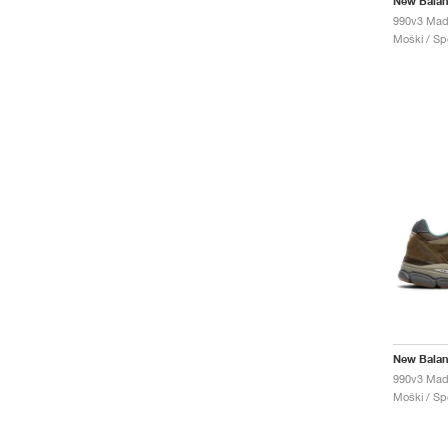
New Bala
Moški / Spo
New Bala
Moški / Spo