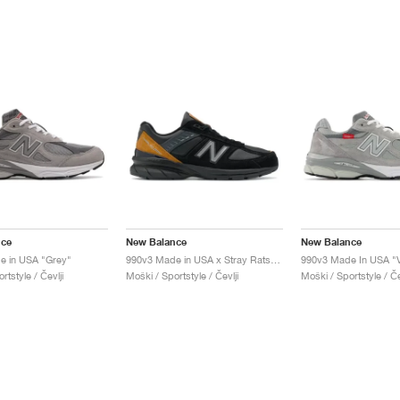
nce
New Balance
New Balance
e in USA "Grey"
990v3 Made in USA x Stray Rats "Black"
990v3 Made In USA "V
rtstyle / Čevlji
Moški / Sportstyle / Čevlji
Moški / Sportstyle / Če