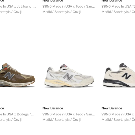
nce
New Balance
New Balance
990v3 Made In USA x JJJJound "Olive"
990v3 Made in USA x Teddy Santis "Green Olive"
rtstyle / Čevlji
Moški / Sportstyle / Čevlji
Moški / Sportstyle / Če
nce
New Balance
New Balance
990v3 Made In USA x Bodega "Here To Stay"
990v3 Made in USA x Teddy Santis "Sea Salt"
rtstyle / Čevlji
Moški / Sportstyle / Čevlji
Moški / Sportstyle / Če