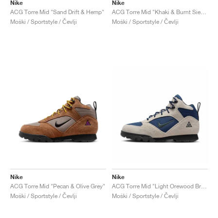
FIELD GENERAL
CRAZE
ADIRACER
MULE
471
GEL-CUMULUS 16
G.T. CUT
FORCE 58
TEKKIRA CUP
508
JORDAN
Nike
Nike
ACG Torre Mid "Sand Drift & Hemp"
ACG Torre Mid "Khaki & Burnt Sienna"
Moški / Sportstyle / Čevlji
Moški / Sportstyle / Čevlji
KILLSHOT 2
MOTO 2K
ITALIA
LEGACY 312
ALLERDALE
G.T. FUTURE
PS8
ALOHA SUPER
600
TOTAL 90
PHENOMENA
FORUM
JUMPMAN JACK
2000
VERTEBRAE
808
AVA ROVER
1000
HAMBURG
204L
AIR MAX 95
933
MIND
860V2
AIR RIFT
Nike
Nike
ACG Torre Mid "Pecan & Olive Grey"
ACG Torre Mid "Light Orewood Brown & Navy"
Moški / Sportstyle / Čevlji
Moški / Sportstyle / Čevlji