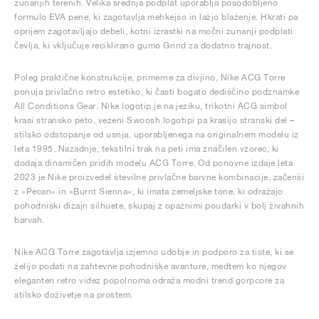
zunanjih terenih. Velika srednja podplat uporablja posodobljeno
formulo EVA pene, ki zagotavlja mehkejšo in lažjo blaženje. Hkrati pa
oprijem zagotavljajo debeli, kotni izrastki na močni zunanji podplati
čevlja, ki vključuje reciklirano gumo Grind za dodatno trajnost.
Poleg praktične konstrukcije, primerne za divjino, Nike ACG Torre
ponuja privlačno retro estetiko, ki časti bogato dediščino podznamke
All Conditions Gear. Nike logotip je na jeziku, trikotni ACG simbol
krasi stransko peto, vezeni Swoosh logotipi pa krasijo stranski del –
stilsko odstopanje od usnja, uporabljenega na originalnem modelu iz
leta 1995. Nazadnje, tekstilni trak na peti ima značilen vzorec, ki
dodaja dinamičen pridih modelu ACG Torre. Od ponovne izdaje leta
2023 je Nike proizvedel številne privlačne barvne kombinacije, začenši
z »Pecan« in »Burnt Sienna«, ki imata zemeljske tone, ki odražajo
pohodniški dizajn silhuete, skupaj z opaznimi poudarki v bolj živahnih
barvah.
Nike ACG Torre zagotavlja izjemno udobje in podporo za tiste, ki se
želijo podati na zahtevne pohodniške avanture, medtem ko njegov
eleganten retro videz popolnoma odraža modni trend gorpcore za
stilsko doživetje na prostem.