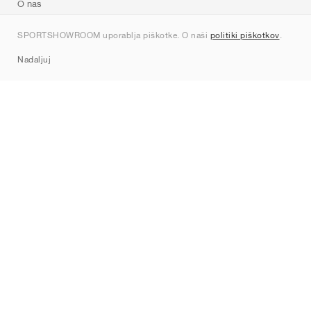
O nas
Kontakt
SPORTSHOWROOM uporablja piškotke. O naši
politiki piškotkov
.
Sitemap
Nadaljuj
Znamke
Nike
Jordan
adidas
New Balance
ASICS
PUMA
Converse
Vans
Hoka
Salomon
On