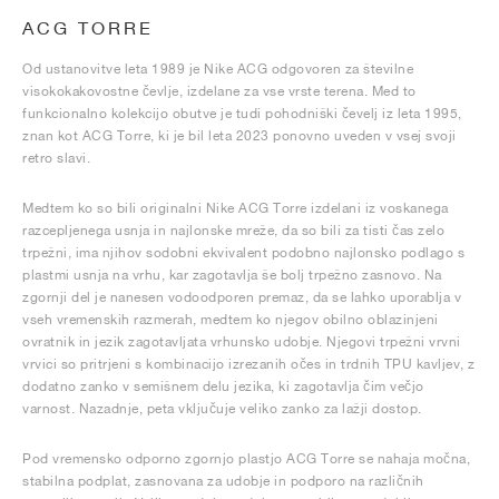
ACG TORRE
Od ustanovitve leta 1989 je Nike ACG odgovoren za številne
visokokakovostne čevlje, izdelane za vse vrste terena. Med to
funkcionalno kolekcijo obutve je tudi pohodniški čevelj iz leta 1995,
znan kot ACG Torre, ki je bil leta 2023 ponovno uveden v vsej svoji
retro slavi.
Medtem ko so bili originalni Nike ACG Torre izdelani iz voskanega
razcepljenega usnja in najlonske mreže, da so bili za tisti čas zelo
trpežni, ima njihov sodobni ekvivalent podobno najlonsko podlago s
plastmi usnja na vrhu, kar zagotavlja še bolj trpežno zasnovo. Na
zgornji del je nanesen vodoodporen premaz, da se lahko uporablja v
vseh vremenskih razmerah, medtem ko njegov obilno oblazinjeni
ovratnik in jezik zagotavljata vrhunsko udobje. Njegovi trpežni vrvni
vrvici so pritrjeni s kombinacijo izrezanih očes in trdnih TPU kavljev, z
dodatno zanko v semišnem delu jezika, ki zagotavlja čim večjo
varnost. Nazadnje, peta vključuje veliko zanko za lažji dostop.
Pod vremensko odporno zgornjo plastjo ACG Torre se nahaja močna,
stabilna podplat, zasnovana za udobje in podporo na različnih