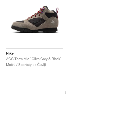
Nike
ACG Torre Mid "Olive Grey & Black"
Moški / Sportstyle / Čevlji
1