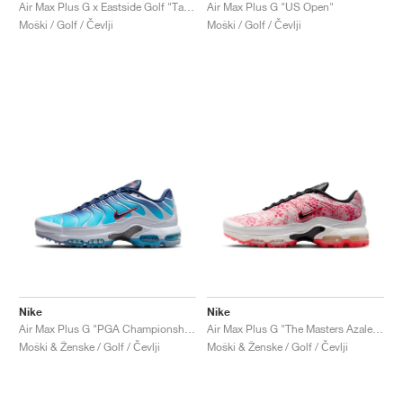
FIELD GENERAL
CRAZE
ADIRACER
MULE
471
GEL-CUMULUS 16
G.T. CUT
FORCE 58
TEKKIRA CUP
508
JORDAN
Air Max Plus G x Eastside Golf "Take Flight"
Air Max Plus G "US Open"
Moški / Golf / Čevlji
Moški / Golf / Čevlji
KILLSHOT 2
MOTO 2K
ITALIA
LEGACY 312
ALLERDALE
G.T. FUTURE
PS8
ALOHA SUPER
600
TOTAL 90
PHENOMENA
FORUM
JUMPMAN JACK
2000
VERTEBRAE
808
AVA ROVER
1000
HAMBURG
204L
AIR MAX 95
933
MIND
860V2
AIR RIFT
Nike
Nike
Air Max Plus G "PGA Championship"
Air Max Plus G "The Masters Azalea Pack"
Moški & Ženske / Golf / Čevlji
Moški & Ženske / Golf / Čevlji