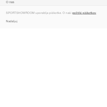
O nas
Kontakt
SPORTSHOWROOM uporablja piškotke. O naši
politiki piškotkov
.
Sitemap
Nadaljuj
Znamke
Nike
Jordan
adidas
New Balance
ASICS
PUMA
Converse
Vans
Hoka
Salomon
On