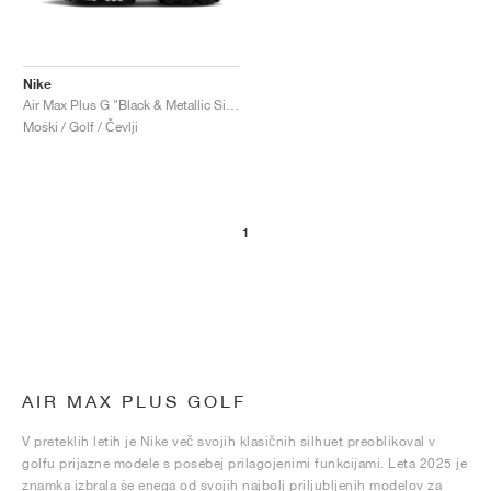
Nike
Air Max Plus G "Black & Metallic Silver"
Moški / Golf / Čevlji
1
AIR MAX PLUS GOLF
V preteklih letih je Nike več svojih klasičnih silhuet preoblikoval v
golfu prijazne modele s posebej prilagojenimi funkcijami. Leta 2025 je
znamka izbrala še enega od svojih najbolj priljubljenih modelov za