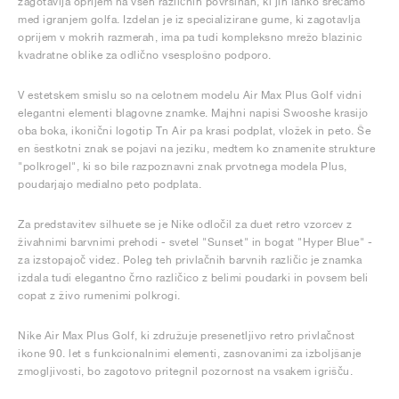
zagotavlja oprijem na vseh različnih površinah, ki jih lahko srečamo
med igranjem golfa. Izdelan je iz specializirane gume, ki zagotavlja
oprijem v mokrih razmerah, ima pa tudi kompleksno mrežo blazinic
kvadratne oblike za odlično vsesplošno podporo.
V estetskem smislu so na celotnem modelu Air Max Plus Golf vidni
elegantni elementi blagovne znamke. Majhni napisi Swooshe krasijo
oba boka, ikonični logotip Tn Air pa krasi podplat, vložek in peto. Še
en šestkotni znak se pojavi na jeziku, medtem ko znamenite strukture
"polkrogel", ki so bile razpoznavni znak prvotnega modela Plus,
poudarjajo medialno peto podplata.
Za predstavitev silhuete se je Nike odločil za duet retro vzorcev z
živahnimi barvnimi prehodi - svetel "Sunset" in bogat "Hyper Blue" -
za izstopajoč videz. Poleg teh privlačnih barvnih različic je znamka
izdala tudi elegantno črno različico z belimi poudarki in povsem beli
copat z živo rumenimi polkrogi.
Nike Air Max Plus Golf, ki združuje presenetljivo retro privlačnost
ikone 90. let s funkcionalnimi elementi, zasnovanimi za izboljšanje
zmogljivosti, bo zagotovo pritegnil pozornost na vsakem igrišču.