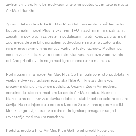
življenjski slog, ki je bil podvržen enakemu postopku, in tako je nastal
Air Max Plus Golf.
Zgornji del modela Nike Air Max Plus Golf ima enako značilen videz
kot originalni model Plus, z okvirjem TPU, navdihnjenim s palmami,
zaščitnim pokrovom za prste in podaljšanim blatnikom. Za glavni del
zgornjega dela je bil uporabljen vodoodporen material, zato lahko
igralci med igranjem na igrišču vzdržijo težke razmere. Medtem pa
sistem vezalk s trakovi in dobro strukturirana zasnova zagotavljata
odlično pritrditev, da noga med igro ostane tesno na mestu.
Pod nogami ima model Air Max Plus Golf zmogljivo enoto podplata, ki
vsebuje dve vrsti uglašenega zraka Nike Air, ki sta vidni skozi
prozorna okna v vmesnem podplatu. Odzivni Zoom Air podpira
sprednji del stopala, medtem ko enota Air Max dodaja klasično
blaženje na peti, kar zagotavlja udobje in stabilnost po celotni dolžini
čevlja. Na srednjem delu stopala izstopa že poznana opora v obliki
kita, ki zagotavlja stransko trdnost in igralcu pomaga ohranjati
ravnotežje med vsakim zamahom.
Podplat modela Nike Air Max Plus Golf je bil preoblikovan, da