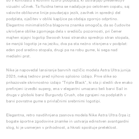
so v kontrastu s kotnimi vzorci podplata, ki ustvarjajo presenetljiv
vizualni učinek. Ta fluidna tema se nadaljuje po celotnem copatu, saj
valovite oblikovne linije poudarjajo jezik, zavihek in sprednji del
podplata, ojačitev v obliki kapljice pa obdaja zgornjo odprtino.
Elegantno minimalistična blagovna znamka omogoča, da so čudovite
ukrivljene oblike zgornjega dela v središču pozornosti, pri čemer
majhen sijajni logotip Swoosh krasi stransko sprednjo stran stopala,
še manjši logotip je na jeziku, dva pa sta nežno vtisnjena v podplat:
eden pod sredino stopala, drugi pa na robu gume, ki sega nad
medialni prst.
Nike je napovedal lansiranje barvnih različic modela Astra Ultra junija
2025, nekaj tednov pred njihovo splošno izdajo. Prve slike so
prikazovale skrivnostno izdajo "Triple Black", ki sta ji sledili dve enako
prefinjeni izvedbi superg, ena v elegantni umazano beli barvi Sail in
druga v globoki barvi Burgundy Crush, obe zgrajeni na podplatih v
barvi povratne gume s privlačnimi srebrnimi logotipi.
Elegantna, retro navdihnjena zasnova modela Nike Astra Ultra črpa iz
bogate športne zgodovine znamke in ustvarja edinstven avantgardni
slog, ki je usmerjen v prihodnost, a hkrati spoštuje preteklost.