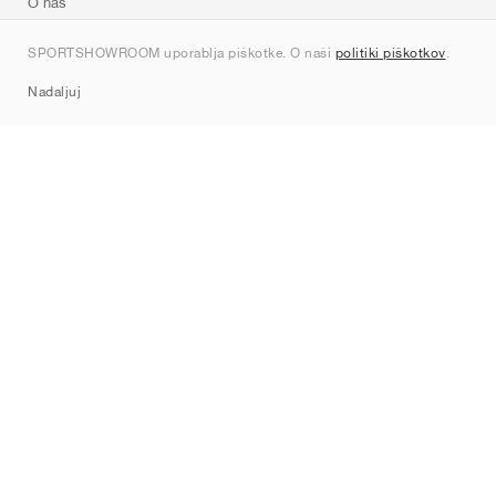
O nas
Kontakt
SPORTSHOWROOM uporablja piškotke. O naši
politiki piškotkov
.
Sitemap
Nadaljuj
Znamke
Nike
Jordan
adidas
New Balance
ASICS
PUMA
Converse
Vans
Hoka
Salomon
On