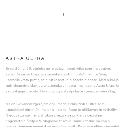
1
ASTRA ULTRA
Sredi 20. let 20. stoletja se je pojavil trend vitke športne obutve,
zaradi česar so blagovne znamke športnih oblačil, kot je Nike,
ustvarile vrsto prefinjenih nizkoprofilnih športnih copat. Med njimi je
tudi elegantna ekskluzivna ženska silhueta, imenovana Astra Ultra, ki
se usklajuje z modo, hkrati pa vzpostavlja lasten prepoznaven slog.
Na oblikovanem zgornjem delu modela Nike Astra Ultra so bili
uporabljeni sintetični materiali, zaradi česar je oblikovan in vzdržljiv.
Njegova zamaknjena struktura vezalk se priklanja dediščini
nogometnih čevljev te blagovne znamke, same vezalke pa imajo
mehak, žameten material za razkošen dotik. Podobno plišast material