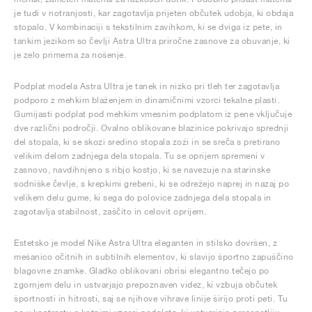
je tudi v notranjosti, kar zagotavlja prijeten občutek udobja, ki obdaja
stopalo. V kombinaciji s tekstilnim zavihkom, ki se dviga iz pete, in
tankim jezikom so čevlji Astra Ultra priročne zasnove za obuvanje, ki
je zelo primerna za nošenje.
Podplat modela Astra Ultra je tanek in nizko pri tleh ter zagotavlja
podporo z mehkim blaženjem in dinamičnimi vzorci tekalne plasti.
Gumijasti podplat pod mehkim vmesnim podplatom iz pene vključuje
dve različni področji. Ovalno oblikovane blazinice pokrivajo sprednji
del stopala, ki se skozi sredino stopala zoži in se sreča s pretirano
velikim delom zadnjega dela stopala. Tu se oprijem spremeni v
zasnovo, navdihnjeno s ribjo kostjo, ki se navezuje na starinske
sodniške čevlje, s krepkimi grebeni, ki se odrežejo naprej in nazaj po
velikem delu gume, ki sega do polovice zadnjega dela stopala in
zagotavlja stabilnost, zaščito in celovit oprijem.
Estetsko je model Nike Astra Ultra eleganten in stilsko dovršen, z
mešanico očitnih in subtilnih elementov, ki slavijo športno zapuščino
blagovne znamke. Gladko oblikovani obrisi elegantno tečejo po
zgornjem delu in ustvarjajo prepoznaven videz, ki vzbuja občutek
športnosti in hitrosti, saj se njihove vihrave linije širijo proti peti. Tu