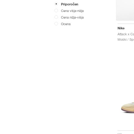
Priporočen
Cena višja-nižja
Cena nižja-višja
Ocena
Nike
Moški / Spo