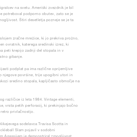
igralcev na svetu. Ameriški zvezdnik je bil
gre potreboval podporno obutev, zato se je
ljivost. Štiri desetletja pozneje se je ta
slojem zračne mrežice, ki jo prekriva prožno,
n ovratnik, katerega sredinski izrez, ki
a peti krepijo zadnji del stopala in v
stno gibanje.
asti podplat pa ima različne oprijemljive
o njegove površine, trije upogibni utori in
skozi sredino stopala, kapljičasto območje na
različice iz leta 1984. Vintage elementi,
 vrsta petih perforacij, ki prekinjajo bočno
retro privlačnostjo.
Nikejevega sodelavca Travisa Scotta in
ckleball Slam pojavil v sodobni
m Agassijem je demonstriral zmogljivost