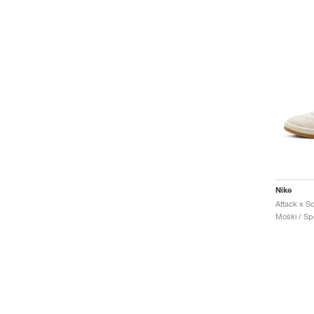
Nike
Moški / Spo