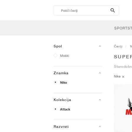
search-
btn
SPORTS
Spol
Čevlji
N
Moški
SUPE
Starodobni
Znamka
Nike
Nike
Kolekcija
Attack
Razvrsti