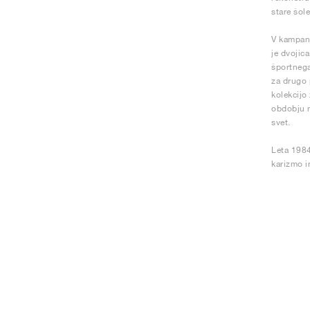
stare šol
V kampanj
je dvojic
športnega
za drugo 
kolekcijo 
obdobju n
svet.
Leta 1984
karizmo i