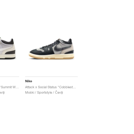
Nike
Attack x Social Status "Summit White"
Attack x Social Status "Cobblestone"
vlji
Moški / Sportstyle / Čevlji