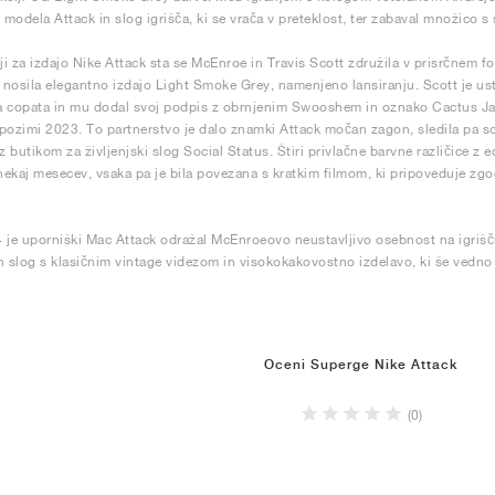
e modela Attack in slog igrišča, ki se vrača v preteklost, ter zabaval množico s
i za izdajo Nike Attack sta se McEnroe in Travis Scott združila v prisrčnem fo
a nosila elegantno izdajo Light Smoke Grey, namenjeno lansiranju. Scott je ust
 copata in mu dodal svoj podpis z obrnjenim Swooshem in oznako Cactus Jack,
pozimi 2023. To partnerstvo je dalo znamki Attack močan zagon, sledila pa so
z butikom za življenjski slog Social Status. Štiri privlačne barvne različice z 
ekaj mesecev, vsaka pa je bila povezana s kratkim filmom, ki pripoveduje zgo
 je uporniški Mac Attack odražal McEnroeovo neustavljivo osebnost na igrišč
n slog s klasičnim vintage videzom in visokokakovostno izdelavo, ki še vedno d
Oceni Superge Nike Attack
(0)