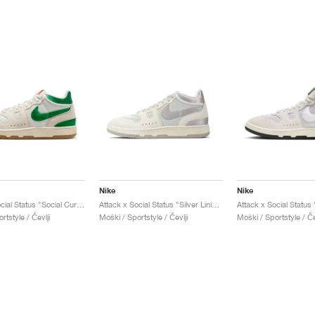
Nike
Nike
Attack x Social Status "Social Currency"
Attack x Social Status "Silver Linings"
rtstyle / Čevlji
Moški / Sportstyle / Čevlji
Moški / Sportstyle / Če