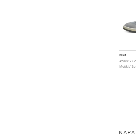
Nike
Attack x So
Moški / Spo
NAPA