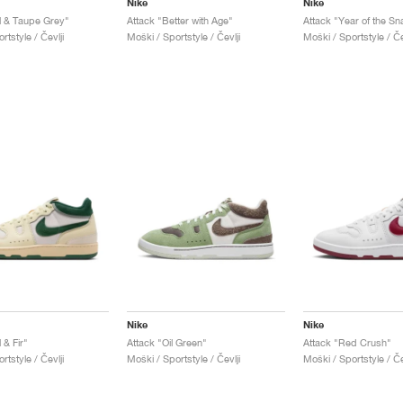
Nike
Nike
il & Taupe Grey"
Attack "Better with Age"
Attack "Year of the Sn
rtstyle / Čevlji
Moški / Sportstyle / Čevlji
Moški / Sportstyle / Če
Nike
Nike
 & Fir"
Attack "Oil Green"
Attack "Red Crush"
rtstyle / Čevlji
Moški / Sportstyle / Čevlji
Moški / Sportstyle / Če