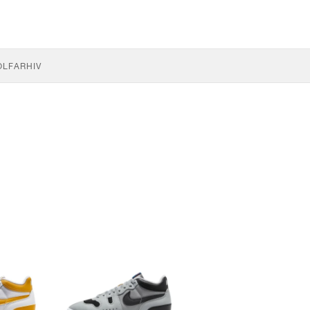
OLF
ARHIV