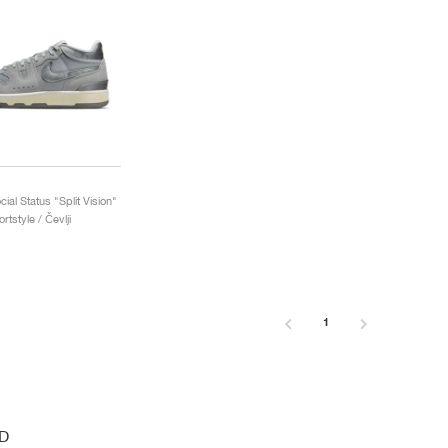
cial Status "Split Vision"
rtstyle / Čevlji
1
D