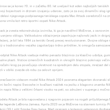
roe se je konec 70. in v začetku 80. let uveljavil kot eden najboljših teniških 
voji bojevitosti in drznem izvajanju udarcev, zato je za svoj dinamični slog i
izdelavi njegovega podpisanega teniškega copata Mac Attack osredotočil na zmog
kona vrnila kot retro športni copati Nike Attack.
ack je zvesta rekonstrukcija izvirnika, ki ga je navdihnil McEnroe, z osnovnim 
 usnjeno oblogo. Velikodušno oblazinjenje zapolnjuje najlonski jezik in dvignje
eženj, je bil leta 1984 za teniški čevelj precej revolucionaren. Dvojne obloge n
ji s tradicionalno vezalko zagotavljajo trdno pritrditev, ki omogoča samozave
odplat Nike Attack vsebuje mehko penasto blazinico za klasično udobje, gumij
kalne plasti. Vrstice izmeničnih kvadratnih in okroglih blazinic pokrivajo večin
račalni krog pa povečujejo okretnost na sprednjem delu stopala, mrežast del 
zli v obliki zvezde ob robu za celovit oprijem.
brezčasnim videzom model Nike Attack 2024 posnema eleganten dvoranski slog 
zni bočni napisi Swooshe in kvačkani našitek na jeziku z blagovno znamko Nike,
 in napis Nike z velikimi črkami visoko na peti, so združeni v superge z močno 
odela Attack je bila napovedana z njegovim pojavom na nogah priljubljenega 
ke legende LeBrona Jamesa. Aprila 2023 se je McEnroe na slavnem turnirju Pi
kciji OG Light Smoke Grey barve. Med igranjem s kolegom veteranom Andreje