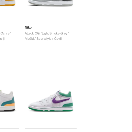
Nike
w Ochre"
Attack OG "Light Smoke Grey"
vlji
Moški / Sportstyle / Čevlji