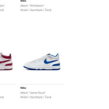
Nike
ake"
Attack "Wimbledon"
vlji
Moški / Sportstyle / Čevlji
Nike
Attack "Game Royal"
vlji
Moški / Sportstyle / Čevlji