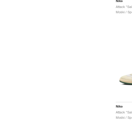
Nike
Attack "Sa
Moški / Spo
Nike
Attack "Sail
Moški / Spo