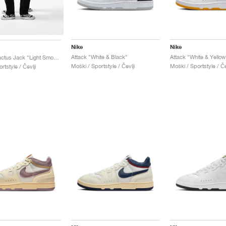
Nike
Nike
Attack "White & Black"
Attack "White & Yello
Attack x Cactus Jack "Light Smoke Grey"
Moški / Sportstyle / Čevlji
Moški / Sportstyle / Če
rtstyle / Čevlji