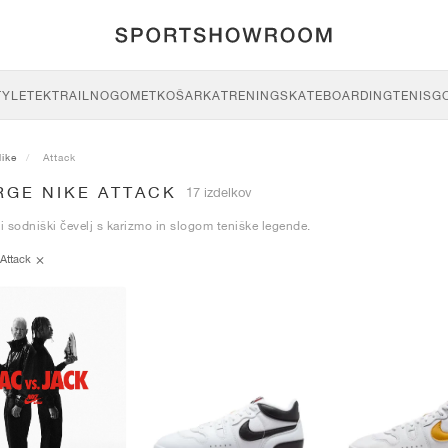
TYLE
TEK
TRAIL
NOGOMET
KOŠARKA
TRENING
SKATEBOARDING
TENIS
G
ike
Attack
RGE NIKE ATTACK
17 izdelkov
 sodniški čevelj s karizmo in slogom teniške legende.
Attack