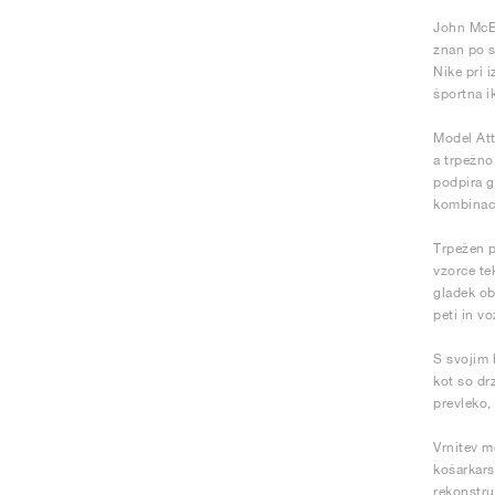
John McEn
znan po s
Nike pri 
športna i
Model Att
a trpežno
podpira gl
kombinaci
Trpežen p
vzorce te
gladek ob
peti in vo
S svojim 
kot so dr
prevleko,
Vrnitev m
košarkars
rekonstru