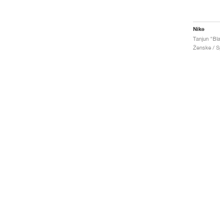
Nike
Tanjun "Bl
Ženske / Sp