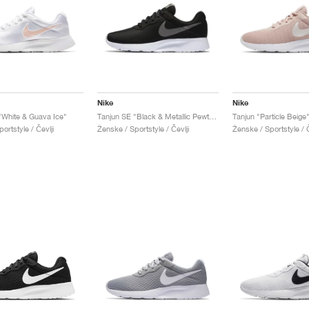
Nike
Nike
"White & Guava Ice"
Tanjun SE "Black & Metallic Pewter"
Tanjun "Particle Beige
ortstyle / Čevlji
Ženske / Sportstyle / Čevlji
Ženske / Sportstyle / Č