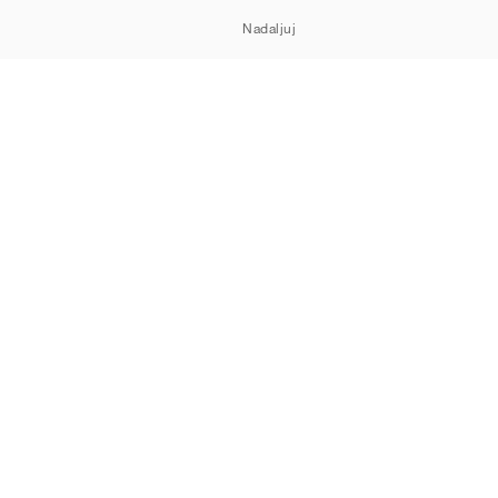
Nadaljuj
TSHOWROOM
Piškotki
Zasebnost