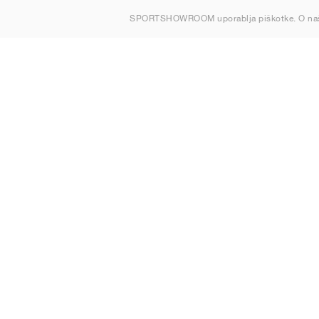
O nas
SPORTSHOWROOM uporablja piškotke. O na
Kontakt
Sitemap
Slovenija