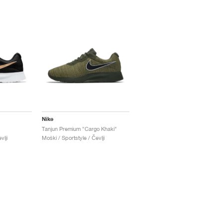
Nike
Tanjun Premium "Cargo Khaki"
vlji
Moški / Sportstyle / Čevlji