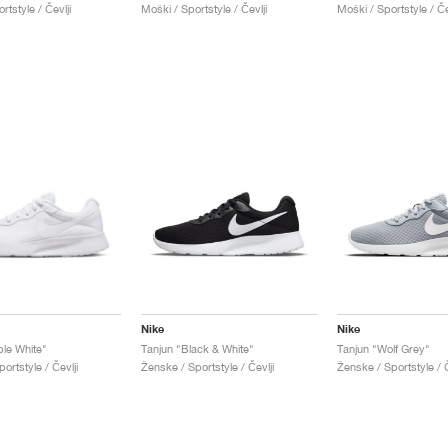
rtstyle / Čevlji
Moški / Sportstyle / Čevlji
Moški / Sportstyle / Če
Nike
Nike
ple White"
Tanjun "Black & White"
Tanjun "Wolf Grey"
ortstyle / Čevlji
Ženske / Sportstyle / Čevlji
Ženske / Sportstyle / Č