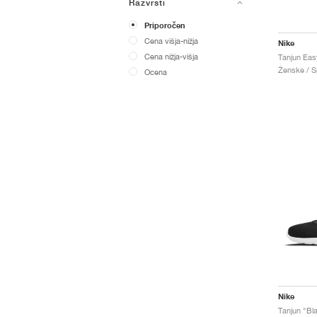
Razvrsti
Priporočen
Cena višja-nižja
Nike
Cena nižja-višja
Ženske / Sp
Ocena
Nike
Tanjun "Bl