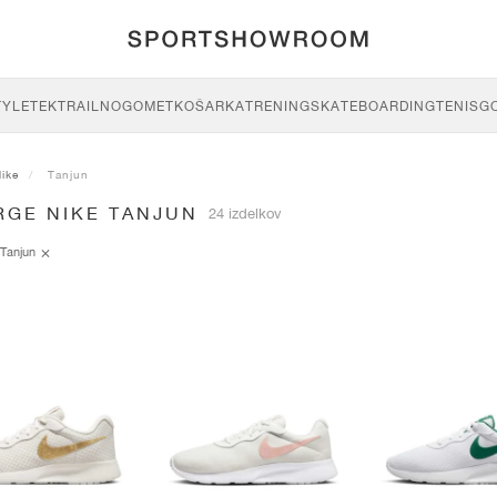
TYLE
TEK
TRAIL
NOGOMET
KOŠARKA
TRENING
SKATEBOARDING
TENIS
G
ike
Tanjun
RGE NIKE TANJUN
24 izdelkov
Tanjun