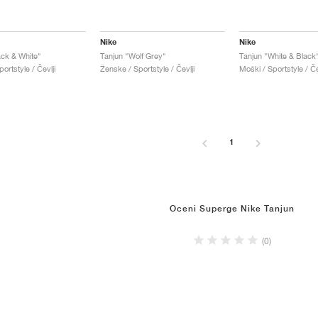
Nike
Nike
ack & White"
Tanjun "Wolf Grey"
Tanjun "White & Black
ortstyle / Čevlji
Ženske / Sportstyle / Čevlji
Moški / Sportstyle / Če
1
Oceni Superge Nike Tanjun
(0)