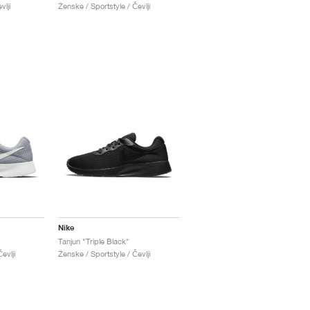
vlji
Ženske / Sportstyle / Čevlji
Nike
Tanjun "Triple Black"
evlji
Ženske / Sportstyle / Čevlji