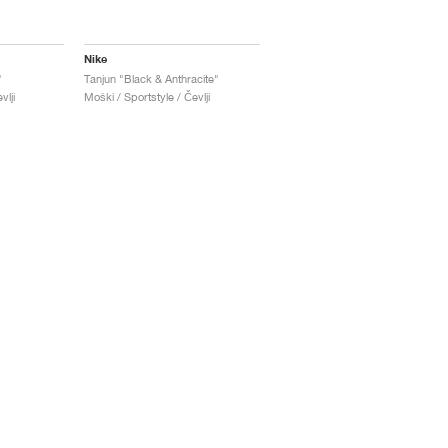
Nike
"
Tanjun "Black & Anthracite"
vlji
Moški / Sportstyle / Čevlji