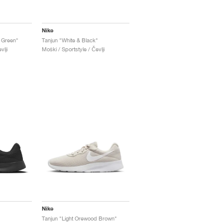
Nike
 Green"
Tanjun "White & Black"
vlji
Moški / Sportstyle / Čevlji
Nike
Tanjun "Light Orewood Brown"