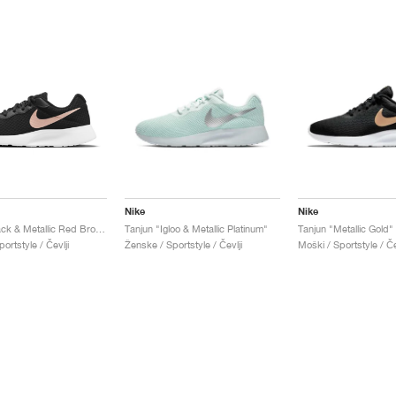
Nike
Nike
Tanjun "Black & Metallic Red Bronze"
Tanjun "Igloo & Metallic Platinum"
Tanjun "Metallic Gold"
ortstyle / Čevlji
Ženske / Sportstyle / Čevlji
Moški / Sportstyle / Če