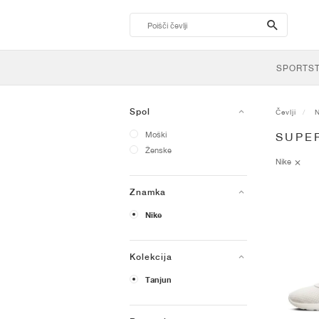
search-
btn
SPORTS
Spol
Čevlji
N
Moški
SUPE
Ženske
Nike
Znamka
Nike
Kolekcija
Tanjun