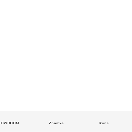
HOWROOM
Znamke
Ikone