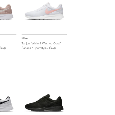
Nike
"
Tanjun "White & Washed Coral"
evlji
Ženske / Sportstyle / Čevlji