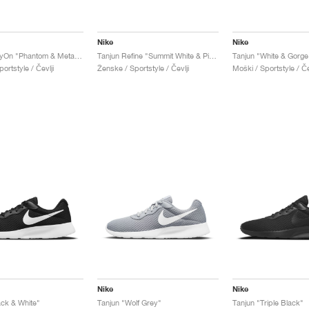
Nike
Nike
Tanjun EasyOn "Phantom & Metallic Gold"
Tanjun Refine "Summit White & Pink Oxford"
Tanjun "White & Gorge
ortstyle / Čevlji
Ženske / Sportstyle / Čevlji
Moški / Sportstyle / Če
Nike
Nike
ack & White"
Tanjun "Wolf Grey"
Tanjun "Triple Black"