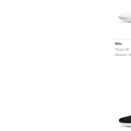
Nike
Tanjun SE 
Ženske / Sp