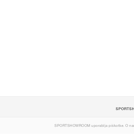
SPORTS
O nas
SPORTSHOWROOM uporablja piškotke. O na
Kontakt