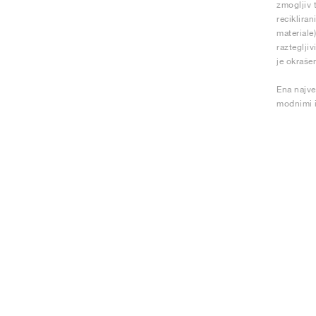
zmogljiv 
recikliran
materiale
razteglji
je okrašen
Ena najve
modnimi i