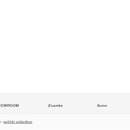
HOWROOM
Znamke
Ikone
Nike
Air Force 1
ši
politiki piškotkov
.
Jordan
Jordan 1