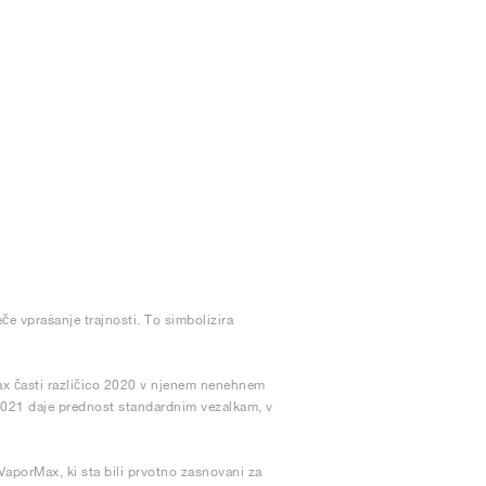
eče vprašanje trajnosti. To simbolizira
ax časti različico 2020 v njenem nenehnem
2021 daje prednost standardnim vezalkam, v
aporMax, ki sta bili prvotno zasnovani za