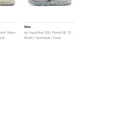
Nike
Air VaporMax 2021 Flyknit "Mismatched Swoosh"
Air VaporMax 2021 Flyknit SE "Dark Atomic Teal"
vlji
Moški / Sportstyle / Čevlji