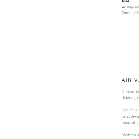
Nike
Ženske / Sp
AIR 
Nikejev k
dejstvo, d
Različica
prizadeva
nasprotju
Medtem so