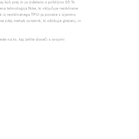
j koli prej in je izdelano s približno 50 %
ena tehnologija Nike, ki vključuje reciklirane
nk iz recikliranega TPU-ja poveže z izjemno
ma zdaj mehak ovratnik, ki oblikuje gleženj, in
de na to, kaj želite doseči s svojimi