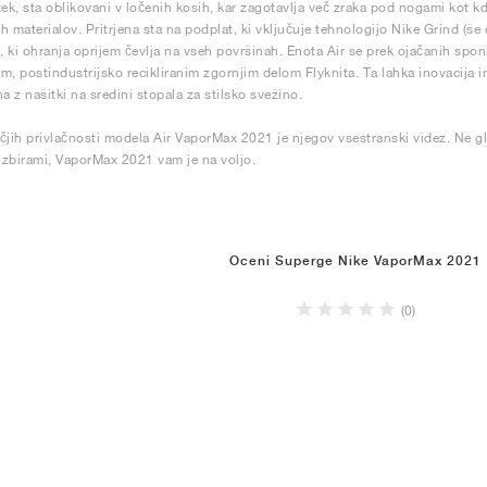
tek, sta oblikovani v ločenih kosih, kar zagotavlja več zraka pod nogami kot kda
ih materialov. Pritrjena sta na podplat, ki vključuje tehnologijo Nike Grind (še 
), ki ohranja oprijem čevlja na vseh površinah. Enota Air se prek ojačanih spo
vim, postindustrijsko recikliranim zgornjim delom Flyknita. Ta lahka inovacija i
a z našitki na sredini stopala za stilsko svežino.
čjih privlačnosti modela Air VaporMax 2021 je njegov vsestranski videz. Ne gle
zbirami, VaporMax 2021 vam je na voljo.
Oceni Superge Nike VaporMax 2021
(0)