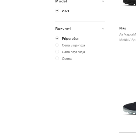
Model
2021
Nike
Razvrsti
Priporočen
Moški / Spo
Cena višja-nižja
Cena nižja-višja
Ocena