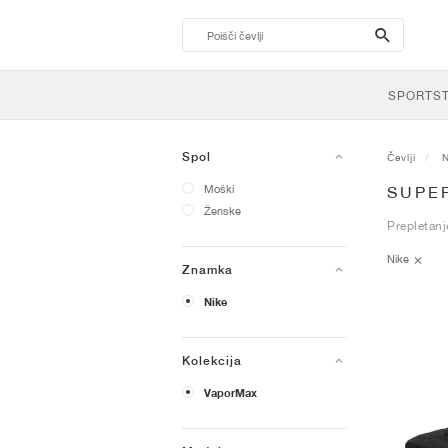
search-
btn
SPORTS
Spol
Čevlji
N
Moški
SUPE
Ženske
Prepletanj
Nike
Znamka
Nike
Kolekcija
VaporMax