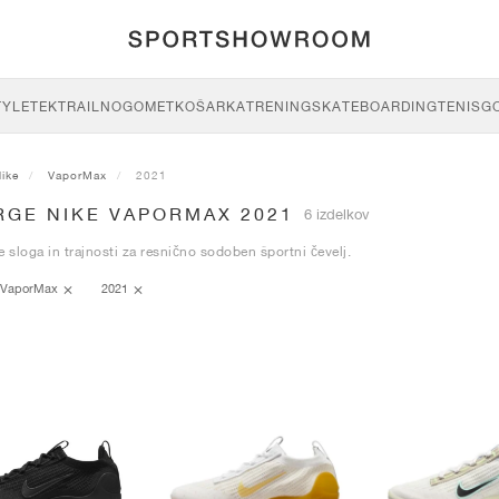
TYLE
TEK
TRAIL
NOGOMET
KOŠARKA
TRENING
SKATEBOARDING
TENIS
G
ike
VaporMax
2021
RGE NIKE VAPORMAX 2021
6 izdelkov
e sloga in trajnosti za resnično sodoben športni čevelj.
VaporMax
2021