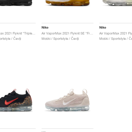
Nike
Nike
Air VaporMax 2021 Flyknit "Triple Black"
Air VaporMax 2021 Flyknit SE "Frank Rudy"
rtstyle / Čevlji
Moški / Sportstyle / Čevlji
Moški / Sportstyle / Če