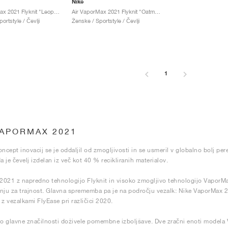
Nike
Air Vapormax 2021 Flyknit "Leopard"
Air VaporMax 2021 Flyknit "Oatmeal"
ortstyle / Čevlji
Ženske / Sportstyle / Čevlji
1
VAPORMAX 2021
oncept inovacij se je oddaljil od zmogljivosti in se usmeril v globalno bolj per
a je čevelj izdelan iz več kot 40 % recikliranih materialov.
 2021 z napredno tehnologijo Flyknit in visoko zmogljivo tehnologijo VaporM
nju za trajnost. Glavna sprememba pa je na področju vezalk: Nike VaporMax 
 z vezalkami FlyEase pri različici 2020.
 glavne značilnosti doživele pomembne izboljšave. Dve zračni enoti modela V