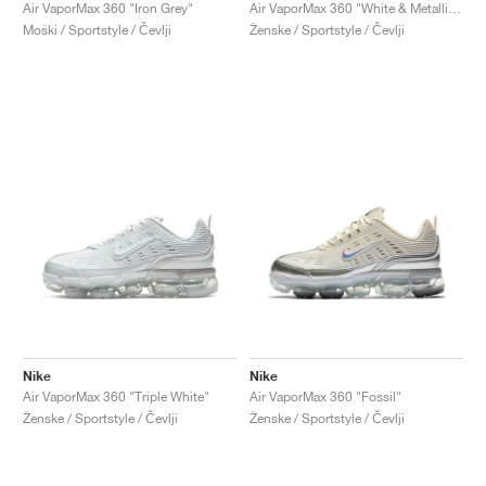
FIELD GENERAL
CRAZE
ADIRACER
MULE
471
GEL-CUMULUS 16
G.T. CUT
FORCE 58
TEKKIRA CUP
508
JORDAN
Air VaporMax 360 "Iron Grey"
Air VaporMax 360 "White & Metallic Gold"
Moški / Sportstyle / Čevlji
Ženske / Sportstyle / Čevlji
KILLSHOT 2
MOTO 2K
ITALIA
LEGACY 312
ALLERDALE
G.T. FUTURE
PS8
ALOHA SUPER
600
TOTAL 90
PHENOMENA
FORUM
JUMPMAN JACK
2000
VERTEBRAE
808
AVA ROVER
1000
HAMBURG
204L
AIR MAX 95
933
MIND
860V2
AIR RIFT
Nike
Nike
Air VaporMax 360 "Triple White"
Air VaporMax 360 "Fossil"
Ženske / Sportstyle / Čevlji
Ženske / Sportstyle / Čevlji