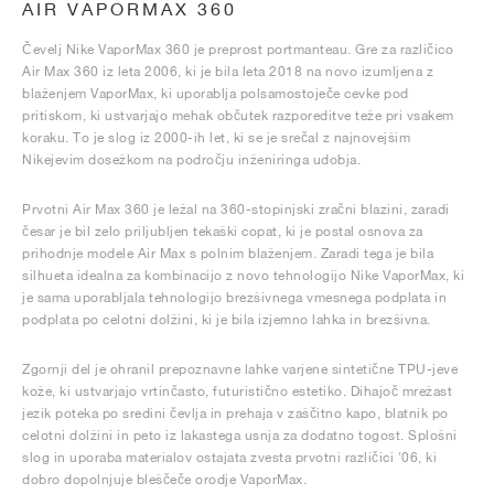
AIR VAPORMAX 360
Čevelj Nike VaporMax 360 je preprost portmanteau. Gre za različico
Air Max 360 iz leta 2006, ki je bila leta 2018 na novo izumljena z
blaženjem VaporMax, ki uporablja polsamostoječe cevke pod
pritiskom, ki ustvarjajo mehak občutek razporeditve teže pri vsakem
koraku. To je slog iz 2000-ih let, ki se je srečal z najnovejšim
Nikejevim dosežkom na področju inženiringa udobja.
Prvotni Air Max 360 je ležal na 360-stopinjski zračni blazini, zaradi
česar je bil zelo priljubljen tekaški copat, ki je postal osnova za
prihodnje modele Air Max s polnim blaženjem. Zaradi tega je bila
silhueta idealna za kombinacijo z novo tehnologijo Nike VaporMax, ki
je sama uporabljala tehnologijo brezšivnega vmesnega podplata in
podplata po celotni dolžini, ki je bila izjemno lahka in brezšivna.
Zgornji del je ohranil prepoznavne lahke varjene sintetične TPU-jeve
kože, ki ustvarjajo vrtinčasto, futuristično estetiko. Dihajoč mrežast
jezik poteka po sredini čevlja in prehaja v zaščitno kapo, blatnik po
celotni dolžini in peto iz lakastega usnja za dodatno togost. Splošni
slog in uporaba materialov ostajata zvesta prvotni različici '06, ki
dobro dopolnjuje bleščeče orodje VaporMax.