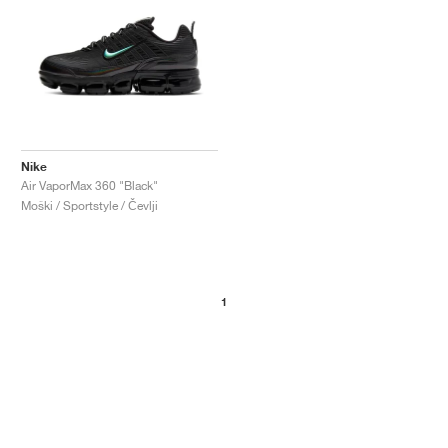
Nike
Air VaporMax 360 "Black"
Moški / Sportstyle / Čevlji
1