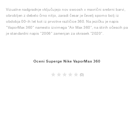
Vizualne nadgradnje vključujejo nov swoosh v mavrični srebrni barvi,
obrobljen z debelo črno nitjo, zaradi česar je čevelj sporno bolj iz
obdobja 00-ih let kot iz prvotne različice 360. Na jezičku je napis
"VaporMax 360" namesto izvirnega "Air Max 360", na štirih očescih pa
je standardni napis "2006" zamenjan za okrasek "2020".
Oceni Superge Nike VaporMax 360
(0)