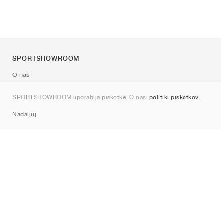
SPORTSHOWROOM
O nas
Kontakt
SPORTSHOWROOM uporablja piškotke. O naši
politiki piškotkov
.
Sitemap
Nadaljuj
Znamke
Nike
Jordan
adidas
New Balance
ASICS