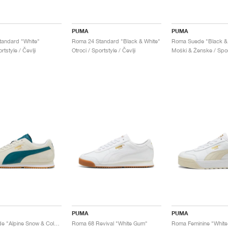
PUMA
PUMA
tandard "White"
Roma 24 Standard "Black & White"
rtstyle / Čevlji
Otroci / Sportstyle / Čevlji
PUMA
PUMA
Roma Suede "Alpine Snow & Cold Green"
Roma 68 Revival "White Gum"