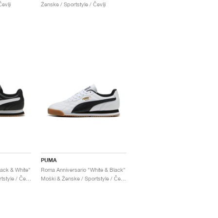
evlji
Ženske / Sportstyle / Čevlji
PUMA
ack & White"
Roma Anniversario "White & Black"
Moški & Ženske / Sportstyle / Čevlji
Moški & Ženske / Sportstyle / Čevlji