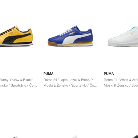
PUMA
PUMA
unny Yellow & Black"
Roma 24 "Lapis Lazuli & Fresh Pear"
Roma 24 "White & Arc
Moški & Ženske / Sportstyle / Čevlji
Moški & Ženske / Sportstyle / Čevlji