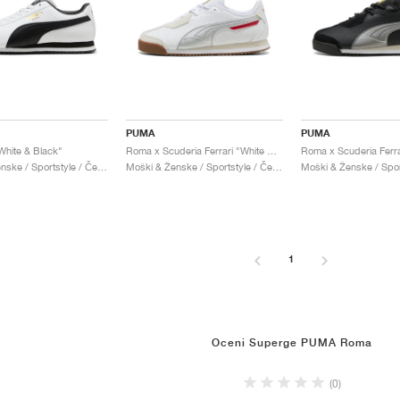
PUMA
PUMA
hite & Black"
Roma x Scuderia Ferrari "White & Aged Silver"
Moški & Ženske / Sportstyle / Čevlji
Moški & Ženske / Sportstyle / Čevlji
1
Oceni Superge PUMA Roma
(0)