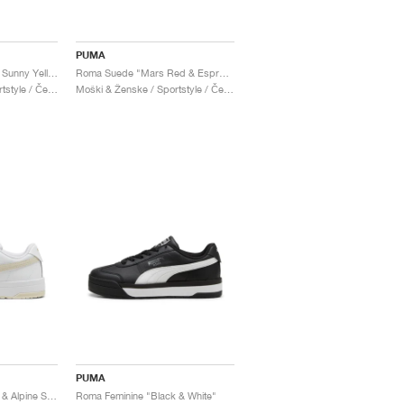
PUMA
Roma Suede "Black & Sunny Yellow"
Roma Suede "Mars Red & Espresso Brown"
Moški & Ženske / Sportstyle / Čevlji
Moški & Ženske / Sportstyle / Čevlji
PUMA
Roma Feminine "White & Alpine Snow"
Roma Feminine "Black & White"