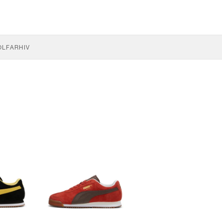
OLF
ARHIV