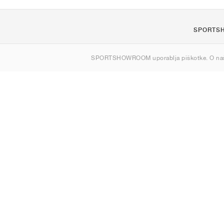
SPORTS
O nas
SPORTSHOWROOM uporablja piškotke. O na
Kontakt
Sitemap