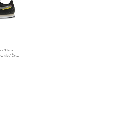
Roma x Scuderia Ferrari "Black & Aged Silver"
Moški & Ženske / Sportstyle / Čevlji