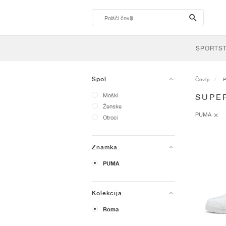
search-
btn
SPORTS
Spol
Čevlji
Moški
SUPE
Ženske
PUMA
Otroci
Znamka
PUMA
Kolekcija
Roma