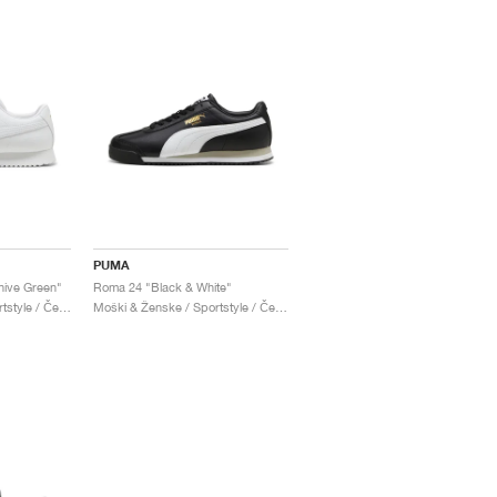
PUMA
hive Green"
Roma 24 "Black & White"
Moški & Ženske / Sportstyle / Čevlji
Moški & Ženske / Sportstyle / Čevlji