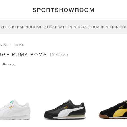
TYLE
TEK
TRAIL
NOGOMET
KOŠARKA
TRENING
SKATEBOARDING
TENIS
G
PUMA
Roma
RGE PUMA ROMA
19 izdelkov
Roma