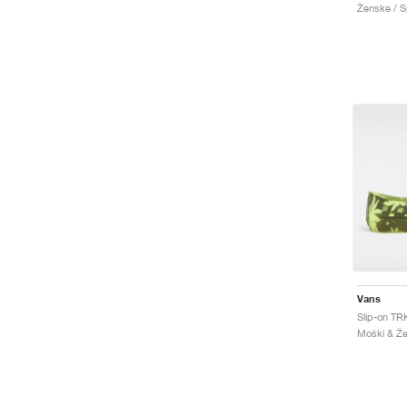
Ženske / Sp
Vans
Slip-on TR