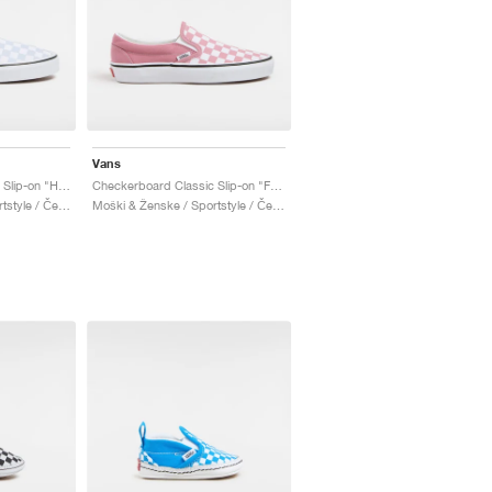
Vans
Checkerboard Classic Slip-on "Halogen Blue"
Checkerboard Classic Slip-on "Foxglove"
Moški & Ženske / Sportstyle / Čevlji
Moški & Ženske / Sportstyle / Čevlji