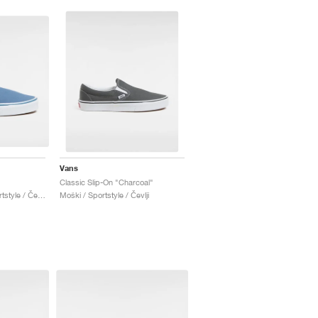
Vans
"
Classic Slip-On "Charcoal"
Moški & Ženske / Sportstyle / Čevlji
Moški / Sportstyle / Čevlji