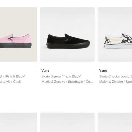
Vans
Vans
-On "Pink & Black"
Skate Slip-on "Triple Black"
rtstyle / Čevlji
Moški & Ženske / Sportstyle / Čevlji