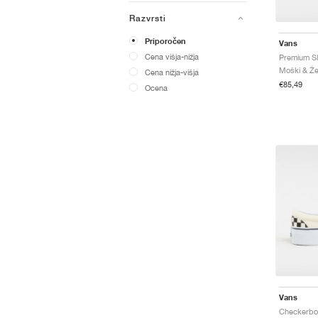
Razvrsti
Priporočen
Vans
Cena višja-nižja
Premium Sl
Cena nižja-višja
€85,49
Ocena
Vans