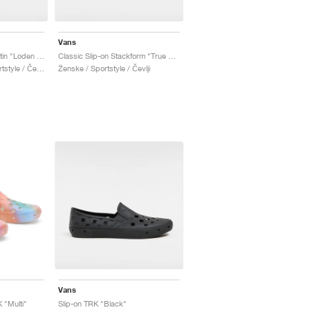
Vans
Premium Slip-on 98 Satin "Loden Green"
Classic Slip-on Stackform "True White"
Moški & Ženske / Sportstyle / Čevlji
Ženske / Sportstyle / Čevlji
Vans
 "Multi"
Slip-on TRK "Black"