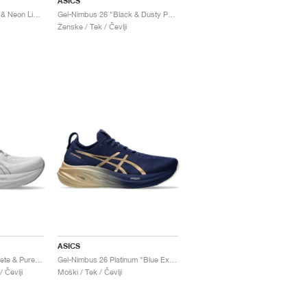
ASICS
Gel-Nimbus 26 "Black & Neon Lime"
Gel-Nimbus 26 "Black & Dusty Purple"
Ženske / Tek / Čevlji
ASICS
Gel-Nimbus 26 "Concrete & Pure Silver"
Gel-Nimbus 26 Platinum "Blue Expanse & Champagne"
 Čevlji
Moški / Tek / Čevlji