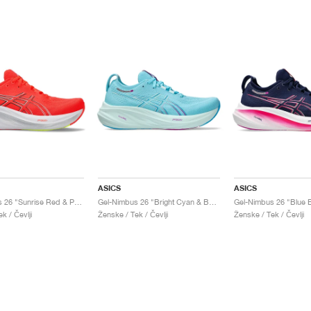
ASICS
ASICS
Gel-Nimbus 26 "Sunrise Red & Pure Silver"
Gel-Nimbus 26 "Bright Cyan & Bold Magenta"
k / Čevlji
Ženske / Tek / Čevlji
Ženske / Tek / Čevlji