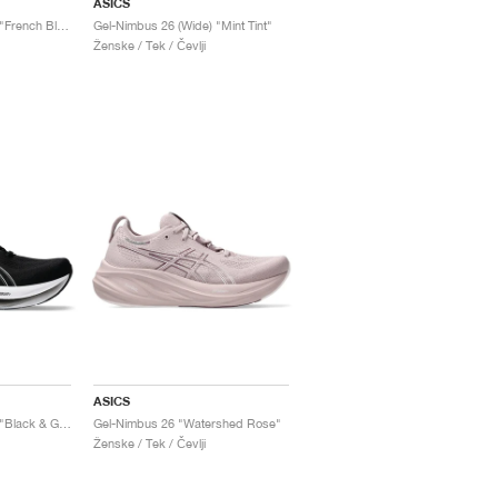
ASICS
Gel-Nimbus 26 (Wide) "French Blue & Electric Lime"
Gel-Nimbus 26 (Wide) "Mint Tint"
Ženske / Tek / Čevlji
ASICS
Gel-Nimbus 26 (Wide) "Black & Graphite Grey"
Gel-Nimbus 26 "Watershed Rose"
Ženske / Tek / Čevlji