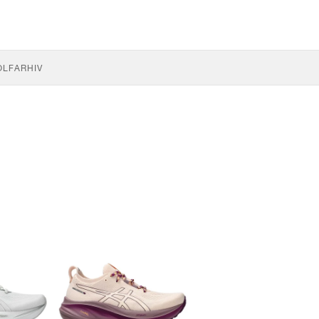
OLF
ARHIV