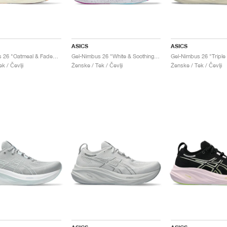
ASICS
ASICS
Gel-Nimbus 26 "Oatmeal & Faded Orange"
Gel-Nimbus 26 "White & Soothing Sea"
Gel-Nimbus 26 "Triple
k / Čevlji
Ženske / Tek / Čevlji
Ženske / Tek / Čevlji