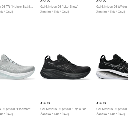
ASICS
ASICS
Gel-Nimbus 26 TR "Nature Bathing & Rose Rougue"
Gel-Nimbus 26 "Lite-Show"
k / Čevlji
Ženske / Tek / Čevlji
Ženske / Tek / Čevlji
ASICS
ASICS
Gel-Nimbus 26 (Wide) "Piedmont Grey & Grey Blue"
Gel-Nimbus 26 (Wide) "Triple Black"
k / Čevlji
Ženske / Tek / Čevlji
Ženske / Tek / Čevlji