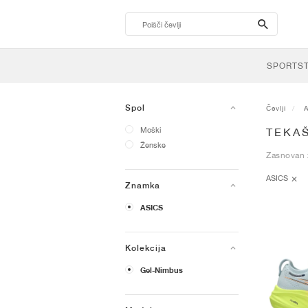
search-
btn
SPORTS
Spol
Čevlji
Moški
TEKAŠ
Ženske
Zasnovan z
ASICS
Znamka
ASICS
Kolekcija
Gel-Nimbus