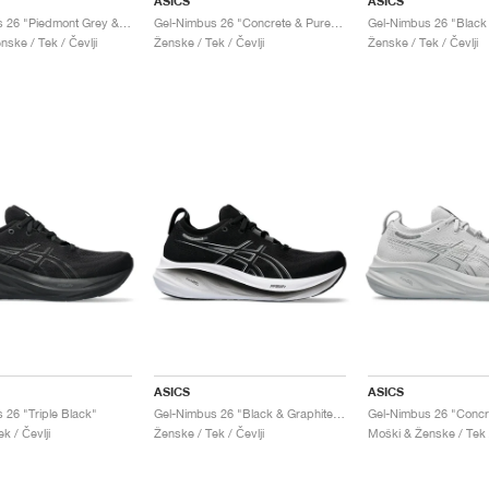
ASICS
ASICS
Gel-Nimbus 26 "Piedmont Grey & Grey Blue"
Gel-Nimbus 26 "Concrete & Pure Silver"
ske / Tek / Čevlji
Ženske / Tek / Čevlji
Ženske / Tek / Čevlji
ASICS
ASICS
 26 "Triple Black"
Gel-Nimbus 26 "Black & Graphite Grey"
k / Čevlji
Ženske / Tek / Čevlji
Moški & Ženske / Tek /