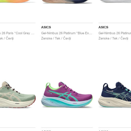
ASICS
ASICS
Gel-Nimbus 26 Paris "Cool Grey & Safety Yellow"
Gel-Nimbus 26 Platinum "Blue Expanse & Rose Gold"
k / Čevlji
Ženske / Tek / Čevlji
Ženske / Tek / Čevlji