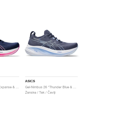
ASICS
Gel-Nimbus 26 "Blue Expanse & Bold Magenta"
Gel-Nimbus 26 "Thunder Blue & Sapphire"
Ženske / Tek / Čevlji