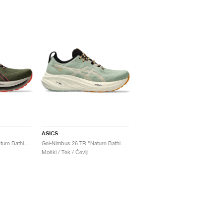
ASICS
Gel-Nimbus 26 TR "Nature Bathing & Red Snapper"
Gel-Nimbus 26 TR "Nature Bathing & Fellow Yellow"
Moški / Tek / Čevlji