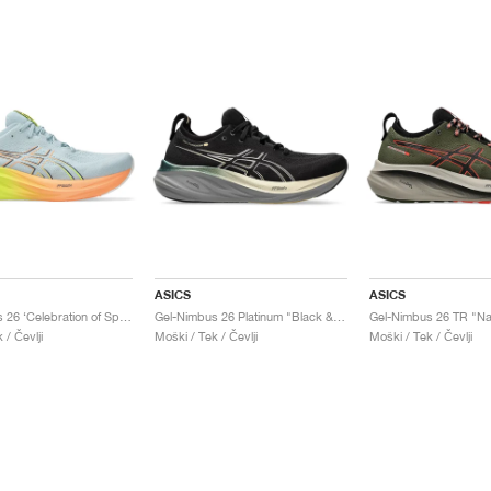
ASICS
ASICS
Gel-Nimbus 26 ‘Celebration of Sport’ "Paris"
Gel-Nimbus 26 Platinum "Black & Champagne"
 / Čevlji
Moški / Tek / Čevlji
Moški / Tek / Čevlji