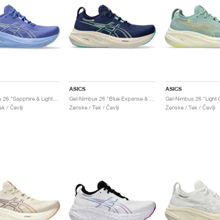
ASICS
ASICS
Gel-Nimbus 26 "Sapphire & Light Blue"
Gel-Nimbus 26 "Blue Expanse & Aurora Green"
k / Čevlji
Ženske / Tek / Čevlji
Ženske / Tek / Čevlji