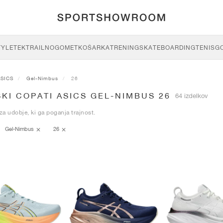
TYLE
TEK
TRAIL
NOGOMET
KOŠARKA
TRENING
SKATEBOARDING
TENIS
G
ASICS
Gel-Nimbus
26
KI COPATI ASICS GEL-NIMBUS 26
64 izdelkov
a udobje, ki ga poganja trajnost.
Gel-Nimbus
26