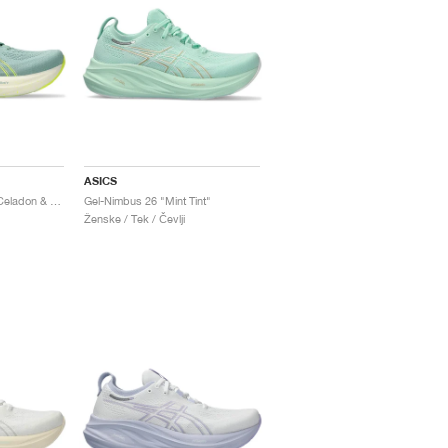
ASICS
Gel-Nimbus 26 "Light Celadon & Safety Yellow"
Gel-Nimbus 26 "Mint Tint"
Ženske / Tek / Čevlji