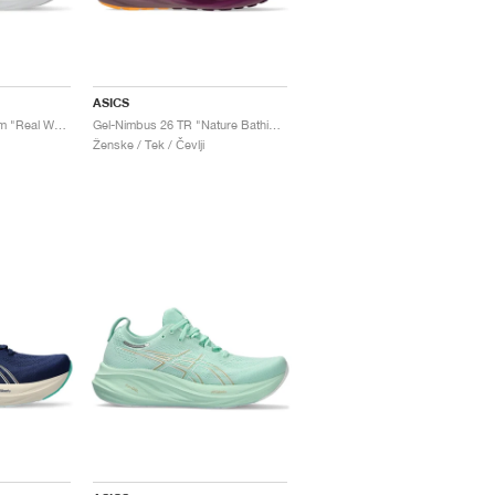
ASICS
Gel-Nimbus 26 Platinum "Real White & Pure Silver"
Gel-Nimbus 26 TR "Nature Bathing & Pearl Pink"
Ženske / Tek / Čevlji