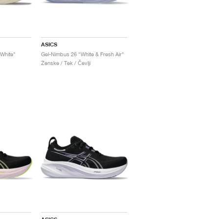
ASICS
 White"
Gel-Nimbus 26 "White & Fresh Air"
Ženske / Tek / Čevlji