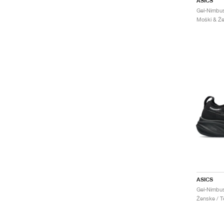
ASICS
Moški & Žen
ASICS
Gel-Nimbus
Ženske / Te