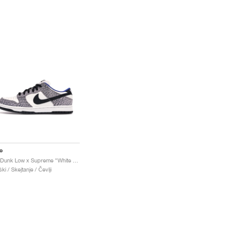
e
SB Dunk Low x Supreme "White Cement"
ki / Skejtanje / Čevlji