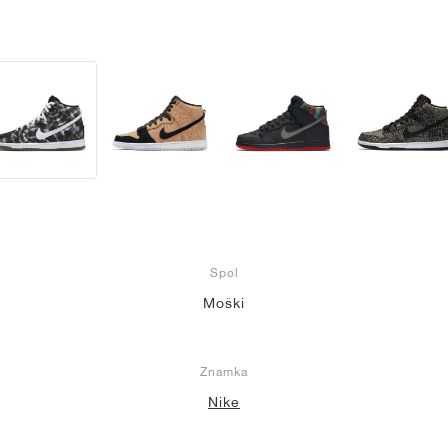
Spol
Moški
Znamka
Nike