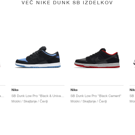
VEČ NIKE DUNK SB IZDELKOV
Nike
Nike
Nik
SB Dunk Low x Jeff Staple "Pigeon"
SB Dunk Low Pro "Black & University Blue"
SB Dunk Low Pro "Black Cement"
Moški / Skejtanje / Čevlji
Moški / Skejtanje / Čevlji
Moš