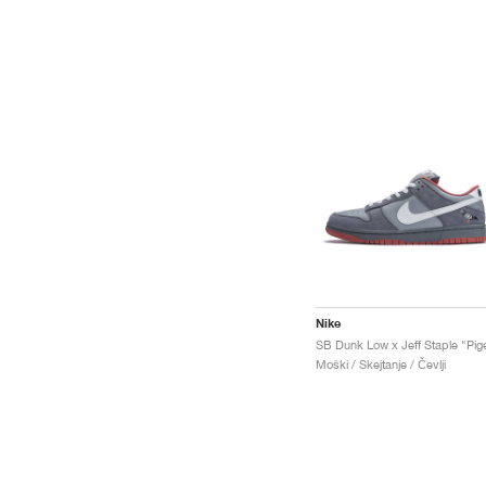
Nike
Moški / Skejtanje / Čevlji