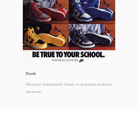
Dunk
Skromen košarkarski čevelj, ki je postal svetovni
fenomen.