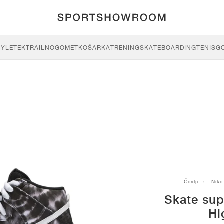
TYLE
TEK
TRAIL
NOGOMET
KOŠARKA
TRENING
SKATEBOARDING
TENIS
G
Čevlji
Nike
Skate su
Hi