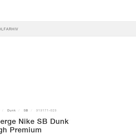
OLF
ARHIV
Dunk
SB
313171-023
perge Nike SB Dunk
gh Premium