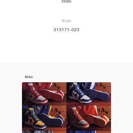
High
Koda
313171-023
Nike