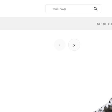
search-
btn
SPORTS