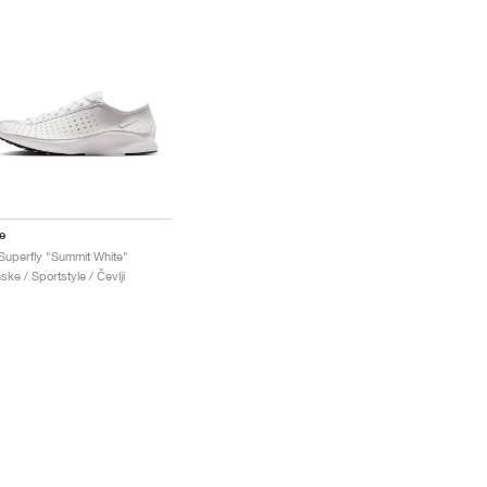
e
 Superfly "Summit White"
ske / Sportstyle / Čevlji