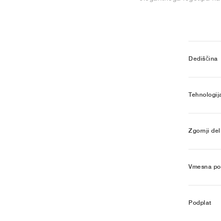
Dediščina
Tehnologij
Zgornji del
Vmesna po
Podplat