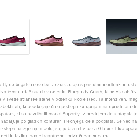
fly se bogate rdeče barve združujejo s pastelnimi odtenki in ustva
riva temno rdeč suede v odtenku Burgundy Crush, ki se vije ob šiv
de v svetle stranske stene v odtenku Noble Red. Ta intenziven, m
zboklinah, ki poudarjajo črno podlogo za oprijem na sprednjem delu
opatom, ki so navdihnili model Superfly. V srednjem delu stopala j
e nadaljuje po gladkih konturah srednjega dela podplata. Še več na
stopa na zgornjem delu, saj je bila nit v barvi Glacier Blue upor
peti in jeziku tega elegantnega, privlačnega superge.