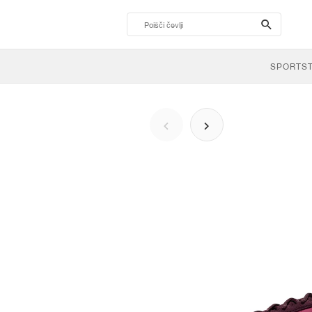
search-
btn
SPORTS