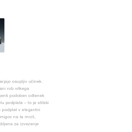
rjajo osupljiv učinek.
ani rob vitkega
agenti podoben odtenek
 podplata – to je stilski
e podplat v elegantni
migov na ta mrzli,
abljena za izvezenje