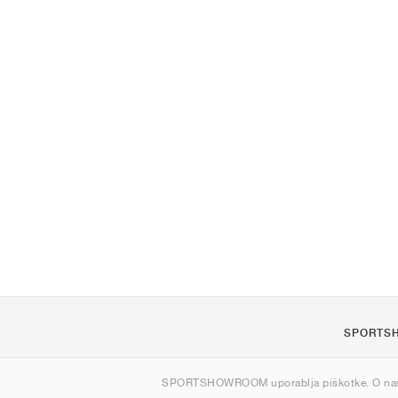
SPORTS
O nas
SPORTSHOWROOM uporablja piškotke. O na
Kontakt