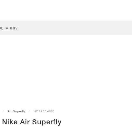
OLF
ARHIV
Air Superfly
HQ7955-600
Nike Air Superfly