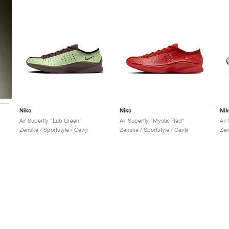
Nike
Nike
Nik
Air Superfly "Lab Green"
Air Superfly "Mystic Red"
Air
Ženske / Sportstyle / Čevlji
Ženske / Sportstyle / Čevlji
Žen