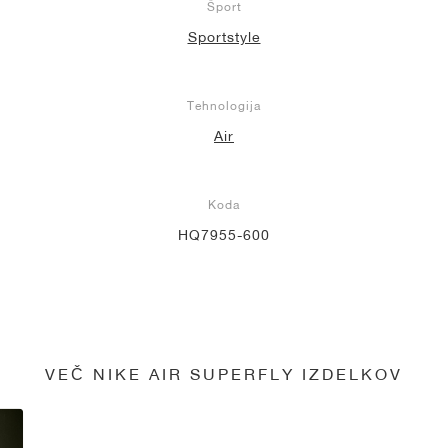
Šport
Sportstyle
Tehnologija
Air
Koda
HQ7955-600
VEČ NIKE AIR SUPERFLY IZDELKOV