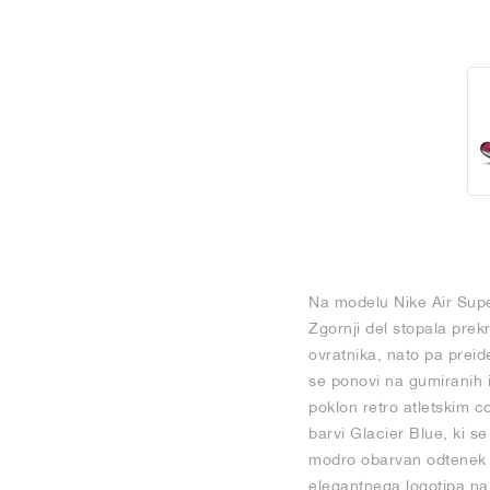
Na modelu Nike Air Super
Zgornji del stopala prek
ovratnika, nato pa prei
se ponovi na gumiranih i
poklon retro atletskim c
barvi Glacier Blue, ki s
modro obarvan odtenek iz
elegantnega logotipa na 