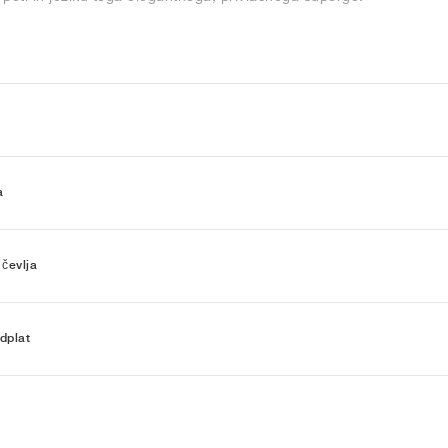
a
 čevlja
dplat