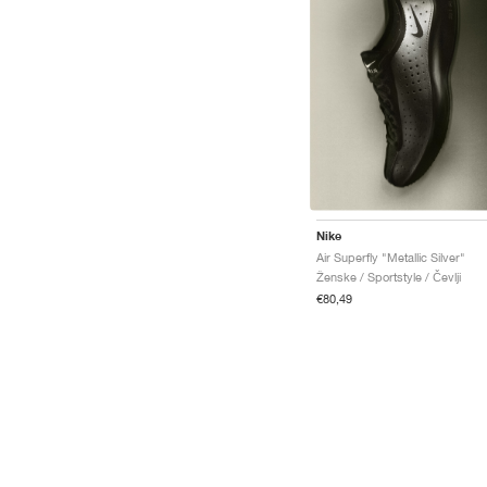
Nike
Air Superfly "Metallic Silver"
Ženske / Sportstyle / Čevlji
€80,49