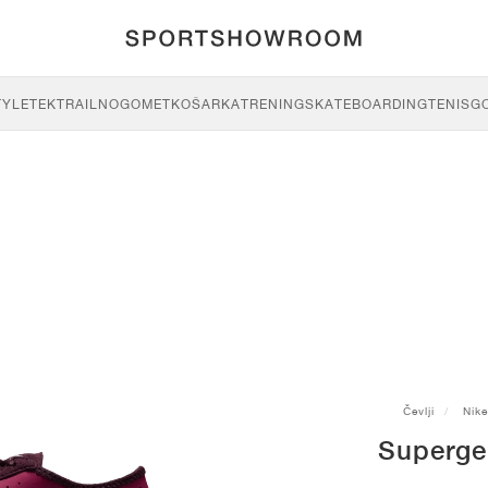
TYLE
TEK
TRAIL
NOGOMET
KOŠARKA
TRENING
SKATEBOARDING
TENIS
G
Čevlji
Nike
Superge 