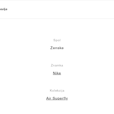
evlje
Spol
Ženske
Znamka
Nike
Kolekcija
Air Superfly